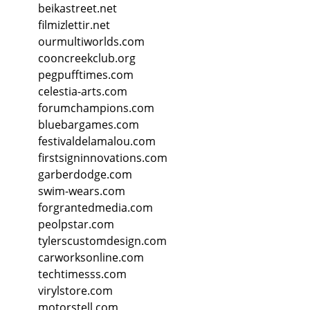
beikastreet.net
filmizlettir.net
ourmultiworlds.com
cooncreekclub.org
pegpufftimes.com
celestia-arts.com
forumchampions.com
bluebargames.com
festivaldelamalou.com
firstsigninnovations.com
garberdodge.com
swim-wears.com
forgrantedmedia.com
peolpstar.com
tylerscustomdesign.com
carworksonline.com
techtimesss.com
virylstore.com
motorstell.com