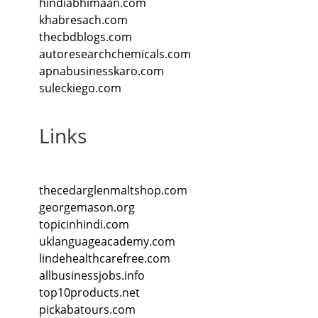
hindiabhimaan.com
khabresach.com
thecbdblogs.com
autoresearchchemicals.com
apnabusinesskaro.com
suleckiego.com
Links
thecedarglenmaltshop.com
georgemason.org
topicinhindi.com
uklanguageacademy.com
lindehealthcarefree.com
allbusinessjobs.info
top10products.net
pickabatours.com