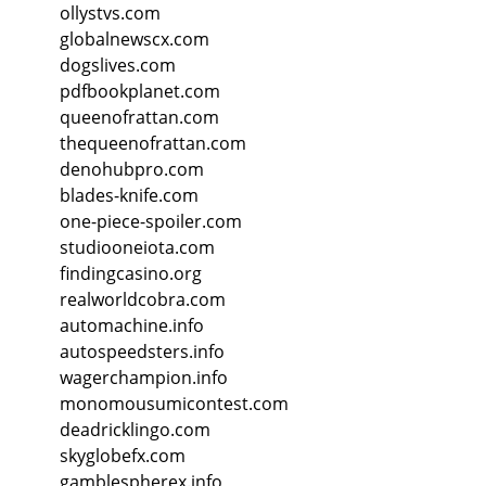
ollystvs.com
globalnewscx.com
dogslives.com
pdfbookplanet.com
queenofrattan.com
thequeenofrattan.com
denohubpro.com
blades-knife.com
one-piece-spoiler.com
studiooneiota.com
findingcasino.org
realworldcobra.com
automachine.info
autospeedsters.info
wagerchampion.info
monomousumicontest.com
deadricklingo.com
skyglobefx.com
gamblespherex.info