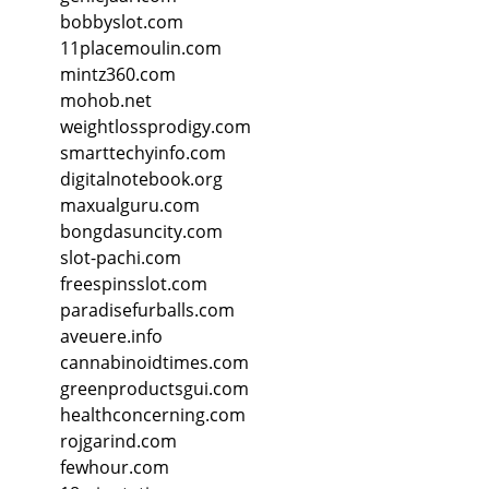
bobbyslot.com
11placemoulin.com
mintz360.com
mohob.net
weightlossprodigy.com
smarttechyinfo.com
digitalnotebook.org
maxualguru.com
bongdasuncity.com
slot-pachi.com
freespinsslot.com
paradisefurballs.com
aveuere.info
cannabinoidtimes.com
greenproductsgui.com
healthconcerning.com
rojgarind.com
fewhour.com