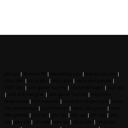
pkv qq
|
domino99
|
bandarqq pkv
|
bandarqq pkv
|
situs pkv
|
situs pkv
|
situs pkv
|
situs pkv games
|
x500 slot
|
slot gacor hari ini
|
sbobet88 login
|
judi qq
|
slot anti rungkat
|
slot gacor hari ini
|
situs slot
terpercaya
|
slot maxwin
|
situs slot terpercaya
|
situs
slot terpercaya
|
slot maxwin
|
situs slot gacor
|
situs
pkv games
|
pkv qq
|
pkv qq
|
pkv qq
|
pkv qq
|
pkv
qq
|
pkv qq
|
pkv qq
|
pkv qq
|
situs pkv
|
situs pkv