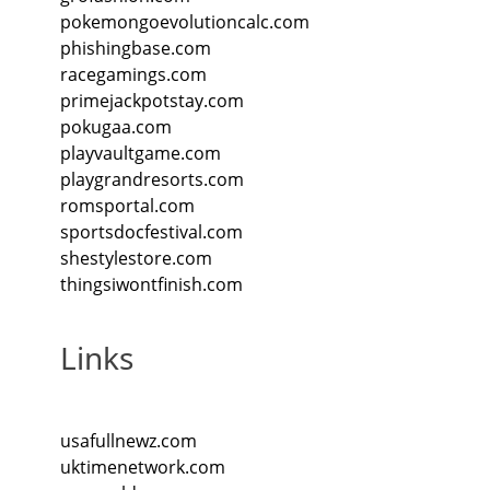
pokemongoevolutioncalc.com
phishingbase.com
racegamings.com
primejackpotstay.com
pokugaa.com
playvaultgame.com
playgrandresorts.com
romsportal.com
sportsdocfestival.com
shestylestore.com
thingsiwontfinish.com
Links
usafullnewz.com
uktimenetwork.com