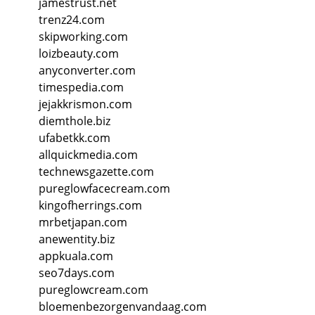
jamestrust.net
trenz24.com
skipworking.com
loizbeauty.com
anyconverter.com
timespedia.com
jejakkrismon.com
diemthole.biz
ufabetkk.com
allquickmedia.com
technewsgazette.com
pureglowfacecream.com
kingofherrings.com
mrbetjapan.com
anewentity.biz
appkuala.com
seo7days.com
pureglowcream.com
bloemenbezorgenvandaag.com