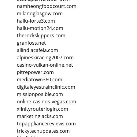
namheongfoodcourt.com
milanoglasgow.com
hallu-forte3.com
hallu-motion24.com
therockskippers.com
granfoss.net
allindiacafela.com
alpineskiracing2007.com
casino-vulkan-online.net
pitrepower.com
mediatown360.com
digitaleyestrainclinic.com
missionposible.com
online-casinos-vegas.com
xfinityrouterlogin.com
marketingjacks.com
topappliancereviews.com
trickytechupdates.com