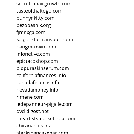
secrettohairgrowth.com
tasteofthaitogo.com
bunnynkitty.com
bezopasnik.org
fjmnxga.com
saigonstartransport.com
bangmaxwin.com
infonetive.com
epictacoshop.com
biopuraskinserum.com
californiafinances.info
canadafinance.info
nevadamoney.info
rimene.com
ledepanneur-pigalle.com
dvd-digest.net
theartistsmarketnola.com
chiranaplus.biz
stackspancakebar.com