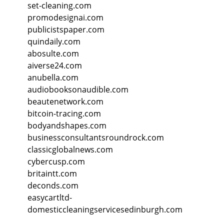
set-cleaning.com
promodesignai.com
publicistspaper.com
quindaily.com
abosulte.com
aiverse24.com
anubella.com
audiobooksonaudible.com
beautenetwork.com
bitcoin-tracing.com
bodyandshapes.com
businessconsultantsroundrock.com
classicglobalnews.com
cybercusp.com
britaintt.com
deconds.com
easycartltd-
domesticcleaningservicesedinburgh.com