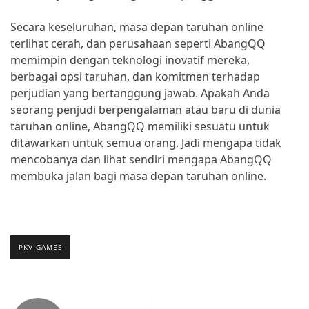
Secara keseluruhan, masa depan taruhan online
terlihat cerah, dan perusahaan seperti AbangQQ
memimpin dengan teknologi inovatif mereka,
berbagai opsi taruhan, dan komitmen terhadap
perjudian yang bertanggung jawab. Apakah Anda
seorang penjudi berpengalaman atau baru di dunia
taruhan online, AbangQQ memiliki sesuatu untuk
ditawarkan untuk semua orang. Jadi mengapa tidak
mencobanya dan lihat sendiri mengapa AbangQQ
membuka jalan bagi masa depan taruhan online.
PKV GAMES