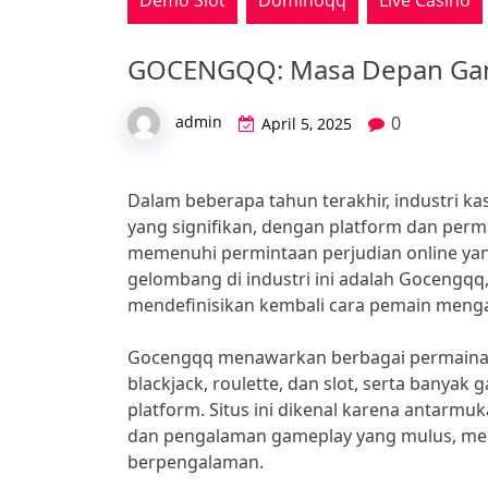
Demo Slot
Dominoqq
Live Casino
GOCENGQQ: Masa Depan Gam
0
admin
April 5, 2025
Dalam beberapa tahun terakhir, industri ka
yang signifikan, dengan platform dan per
memenuhi permintaan perjudian online ya
gelombang di industri ini adalah Gocengqq
mendefinisikan kembali cara pemain menga
Gocengqq menawarkan berbagai permainan k
blackjack, roulette, dan slot, serta banyak
platform. Situs ini dikenal karena antarm
dan pengalaman gameplay yang mulus, menj
berpengalaman.