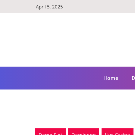
Skip
April 5, 2025
to
content
Situs Bandarq
Mainkan di situs Bandarqq dengan sistem
Home