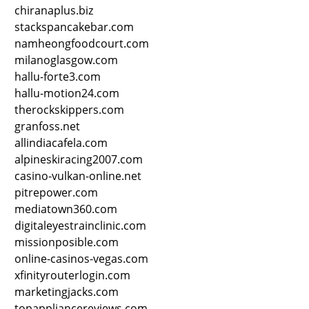
chiranaplus.biz
stackspancakebar.com
namheongfoodcourt.com
milanoglasgow.com
hallu-forte3.com
hallu-motion24.com
therockskippers.com
granfoss.net
allindiacafela.com
alpineskiracing2007.com
casino-vulkan-online.net
pitrepower.com
mediatown360.com
digitaleyestrainclinic.com
missionposible.com
online-casinos-vegas.com
xfinityrouterlogin.com
marketingjacks.com
topappliancereviews.com