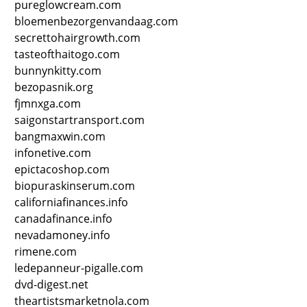
pureglowcream.com
bloemenbezorgenvandaag.com
secrettohairgrowth.com
tasteofthaitogo.com
bunnynkitty.com
bezopasnik.org
fjmnxga.com
saigonstartransport.com
bangmaxwin.com
infonetive.com
epictacoshop.com
biopuraskinserum.com
californiafinances.info
canadafinance.info
nevadamoney.info
rimene.com
ledepanneur-pigalle.com
dvd-digest.net
theartistsmarketnola.com