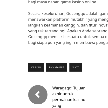
bagi masa depan game kasino online.
Secara keseluruhan, Gocengqq adalah game
menawarkan platform mutakhir yang mengg
langkah keamanan canggih, dan fitur inov
yang tak tertandingi. Apakah Anda seorang
Gocengqq memiliki sesuatu untuk semua or
bagi siapa pun yang ingin membawa pengala
CASINO
PKV GAMES
SLOT
Waragaqq: Tujuan
akhir untuk
permainan kasino
yang