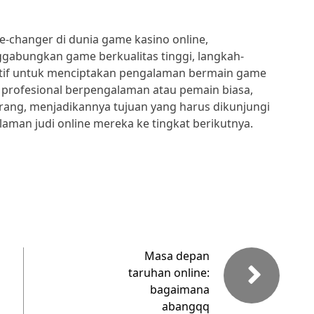
-changer di dunia game kasino online,
abungkan game berkualitas tinggi, langkah-
atif untuk menciptakan pengalaman bermain game
 profesional berpengalaman atau pemain biasa,
ang, menjadikannya tujuan yang harus dikunjungi
man judi online mereka ke tingkat berikutnya.
Masa depan
taruhan online:
bagaimana
abangqq