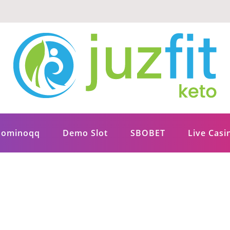
q dengan Sistem 
 keamanan terjamin. Nikmati permainan poker dengan 
Dominoqq
Demo Slot
SBOBET
Live Casi