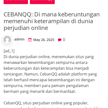
CEBANQQ: Di mana keberuntungan
memenuhi keterampilan di dunia
perjudian online
0
admin
May 26, 2025
[ad_1]
Di dunia perjudian online, menemukan situs yang
menawarkan keseimbangan sempurna antara
keberuntungan dan keterampilan bisa menjadi
tantangan. Namun, CebanQQ adalah platform yang
telah berhasil mencapai keseimbangan ini dengan
sempurna, memberi para pemain pengalaman
bermain yang menarik dan bermanfaat.
CebanQQ, situs perjudian online yang populer,