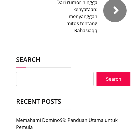
Dari rumor hingga
kenyataan:
menyanggah
mitos tentang
Rahasiaqq
SEARCH
Search
RECENT POSTS
Memahami Domino99: Panduan Utama untuk
Pemula