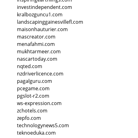
investindependent.com
kralbozguncu1.com
landscapinggainesvillefl.com
maisonhauturier.com
mascreator.com
menafahmi.com
mukhtarmeer.com
nascartoday.com
nqted.com
nzdriverlicence.com
pagalguru.com
pcegame.com
pgslot-r2.com
ws-expression.com
zchotels.com
zepfo.com
technologynews5.com
teknoeduka.com