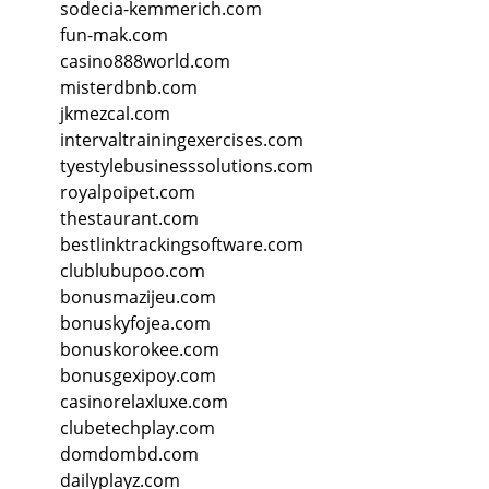
sodecia-kemmerich.com
fun-mak.com
casino888world.com
misterdbnb.com
jkmezcal.com
intervaltrainingexercises.com
tyestylebusinesssolutions.com
royalpoipet.com
thestaurant.com
bestlinktrackingsoftware.com
clublubupoo.com
bonusmazijeu.com
bonuskyfojea.com
bonuskorokee.com
bonusgexipoy.com
casinorelaxluxe.com
clubetechplay.com
domdombd.com
dailyplayz.com