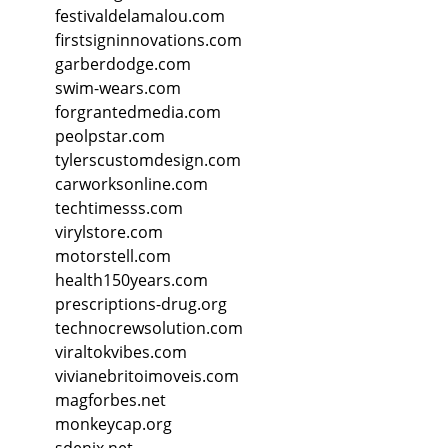
festivaldelamalou.com
firstsigninnovations.com
garberdodge.com
swim-wears.com
forgrantedmedia.com
peolpstar.com
tylerscustomdesign.com
carworksonline.com
techtimesss.com
virylstore.com
motorstell.com
health150years.com
prescriptions-drug.org
technocrewsolution.com
viraltokvibes.com
vivianebritoimoveis.com
magforbes.net
monkeycap.org