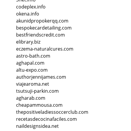
codeplex.info
okena.info
akunidpropokerqq.com
bespokecardetailing.com
bestfriendscredit.com
elibrary.biz
eczema-naturalcures.com
astro-bath.com
aghapal.com
altu-expo.com
authorjennijames.com
viajearoma.net
tsutsuji-parkin.com
agharab.com
cheapammousa.com
thepositiveladiessoccerclub.com
recetasdecocinafaciles.com
naildesignsidea.net