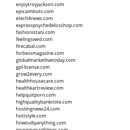
enjoytroyjackson.com
epicaimbots.com
etech4news.com
expresspsychedelicsshop.com
fashionistani.com
feelingswed.com
firecabal.com
forbessmagazine.com
globalmarketlivetoday.com
gpl-license.com
grow2every.com
healthhousecare.com
healthkartreview.com
helpquitporn.com
highqualitybanknote.com
hostingnews24.com
hottstyle.com
howtodiyanything.com
inspiringearthlings.com