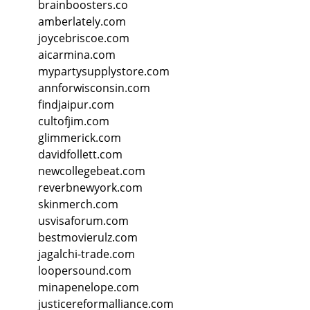
brainboosters.co
amberlately.com
joycebriscoe.com
aicarmina.com
mypartysupplystore.com
annforwisconsin.com
findjaipur.com
cultofjim.com
glimmerick.com
davidfollett.com
newcollegebeat.com
reverbnewyork.com
skinmerch.com
usvisaforum.com
bestmovierulz.com
jagalchi-trade.com
loopersound.com
minapenelope.com
justicereformalliance.com