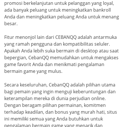
promosi berkelanjutan untuk pelanggan yang loyal,
ada banyak peluang untuk meningkatkan bankroll
Anda dan meningkatkan peluang Anda untuk menang
besar.
Fitur menonjol lain dari CEBANQQ adalah antarmuka
yang ramah pengguna dan kompatibilitas seluler.
Apakah Anda lebih suka bermain di desktop atau saat
bepergian, CebanQQ memudahkan untuk mengakses
game favorit Anda dan menikmati pengalaman
bermain game yang mulus.
Secara keseluruhan, CebanQQ adalah pilihan utama
bagi pemain yang ingin menguji keberuntungan dan
keterampilan mereka di dunia perjudian online.
Dengan beragam pilihan permainan, komitmen
terhadap keadilan, dan bonus yang murah hati, situs
ini memiliki semua yang Anda butuhkan untuk
pengalaman bermain game yang menarik dan