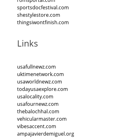
sportsdocfestival.com
shestylestore.com
thingsiwontfinish.com
Links
usafullnewz.com
uktimenetwork.com
usaworldnewz.com
todayusaexplore.com
usalocality.com
usafournewz.com
thebalochhal.com
vehicularmaster.com
vibesaccent.com
ampajavierdemiguel.org