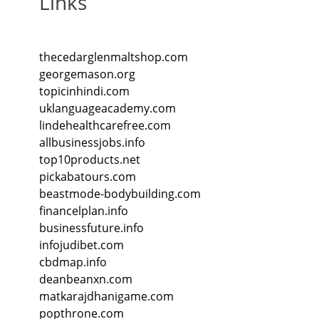
Links
thecedarglenmaltshop.com
georgemason.org
topicinhindi.com
uklanguageacademy.com
lindehealthcarefree.com
allbusinessjobs.info
top10products.net
pickabatours.com
beastmode-bodybuilding.com
financelplan.info
businessfuture.info
infojudibet.com
cbdmap.info
deanbeanxn.com
matkarajdhanigame.com
popthrone.com