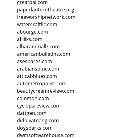
greatpai.com
paperlanterntheatre.org
freeworshipnetwork.com
watercraftllc.com
abourge.com
afiliixs.com
alharammallz.com
americanbulletins.com
asespares.com
arabianstime.com
atticabblues.com
autometropolist.com
beautycreamreview.com
coinmoh.com
cyclopsreview.com
dattgen.com
didoivatnang.com
dogsbarks.com
dwmsoftwarehouse.com