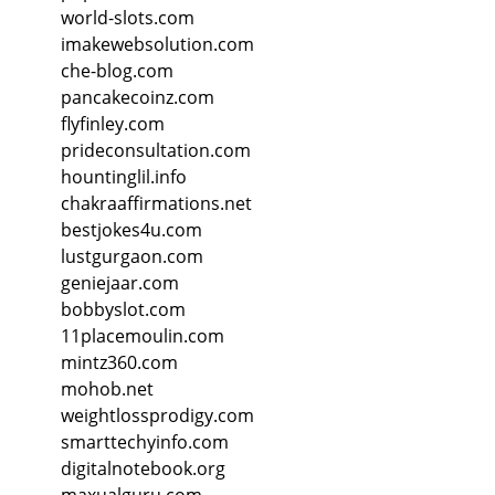
world-slots.com
imakewebsolution.com
che-blog.com
pancakecoinz.com
flyfinley.com
prideconsultation.com
hountinglil.info
chakraaffirmations.net
bestjokes4u.com
lustgurgaon.com
geniejaar.com
bobbyslot.com
11placemoulin.com
mintz360.com
mohob.net
weightlossprodigy.com
smarttechyinfo.com
digitalnotebook.org
maxualguru.com