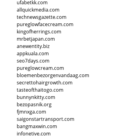
ufabetkk.com
allquickmedia.com
technewsgazette.com
pureglowfacecream.com
kingofherrings.com
mrbetjapan.com
anewentity.biz
appkuala.com
seo7days.com
pureglowcream.com
bloemenbezorgenvandaag.com
secrettohairgrowth.com
tasteofthaitogo.com
bunnynkitty.com
bezopasnik.org
fjmnxga.com
saigonstartransport.com
bangmaxwin.com
infonetive.com