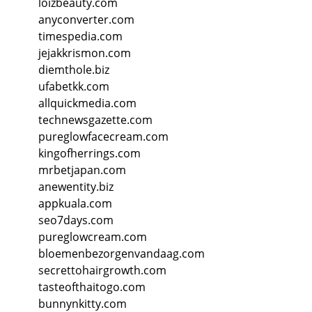
loizbeauty.com
anyconverter.com
timespedia.com
jejakkrismon.com
diemthole.biz
ufabetkk.com
allquickmedia.com
technewsgazette.com
pureglowfacecream.com
kingofherrings.com
mrbetjapan.com
anewentity.biz
appkuala.com
seo7days.com
pureglowcream.com
bloemenbezorgenvandaag.com
secrettohairgrowth.com
tasteofthaitogo.com
bunnynkitty.com