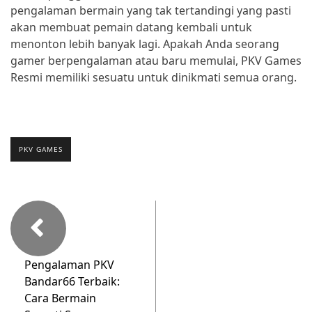
pengalaman bermain yang tak tertandingi yang pasti
akan membuat pemain datang kembali untuk
menonton lebih banyak lagi. Apakah Anda seorang
gamer berpengalaman atau baru memulai, PKV Games
Resmi memiliki sesuatu untuk dinikmati semua orang.
PKV GAMES
Pengalaman PKV
Bandar66 Terbaik:
Cara Bermain