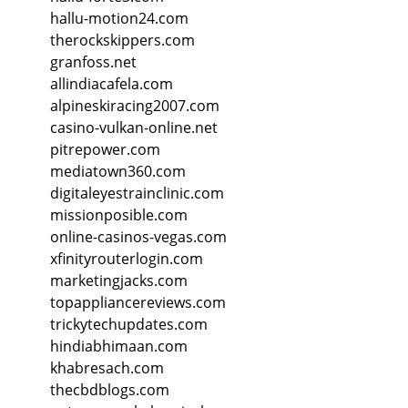
hallu-motion24.com
therockskippers.com
granfoss.net
allindiacafela.com
alpineskiracing2007.com
casino-vulkan-online.net
pitrepower.com
mediatown360.com
digitaleyestrainclinic.com
missionposible.com
online-casinos-vegas.com
xfinityrouterlogin.com
marketingjacks.com
topappliancereviews.com
trickytechupdates.com
hindiabhimaan.com
khabresach.com
thecbdblogs.com