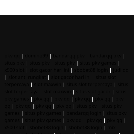
pkv qq
|
domino99
|
bandarqq pkv
|
bandarqq pkv
|
situs pkv
|
situs pkv
|
situs pkv
|
situs pkv games
|
x500 slot
|
slot gacor hari ini
|
sbobet88 login
|
judi qq
|
slot anti rungkat
|
slot gacor hari ini
|
situs slot
terpercaya
|
slot maxwin
|
situs slot terpercaya
|
situs
slot terpercaya
|
slot maxwin
|
situs slot gacor
|
situs
pkv games
|
pkv qq
|
pkv qq
|
pkv qq
|
pkv qq
|
pkv
qq
|
pkv qq
|
pkv qq
|
pkv qq
|
situs pkv
|
situs pkv
games
|
situs pkv games
|
bandarqq login
|
situs pkv
games
|
situs pkv games
|
pkv qq
|
pkv qq
|
pkv qq
|
x500 slot
|
sbobet88 login
|
sbobet88 login
|
mix