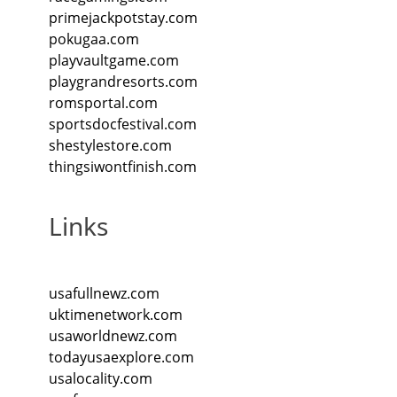
primejackpotstay.com
pokugaa.com
playvaultgame.com
playgrandresorts.com
romsportal.com
sportsdocfestival.com
shestylestore.com
thingsiwontfinish.com
Links
usafullnewz.com
uktimenetwork.com
usaworldnewz.com
todayusaexplore.com
usalocality.com