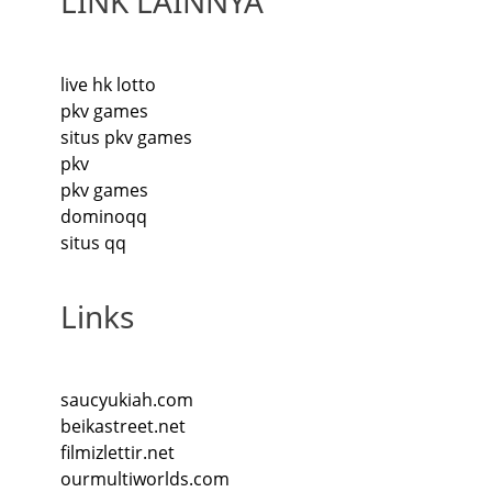
LINK LAINNYA
live hk lotto
pkv games
situs pkv games
pkv
pkv games
dominoqq
situs qq
Links
saucyukiah.com
beikastreet.net
filmizlettir.net
ourmultiworlds.com