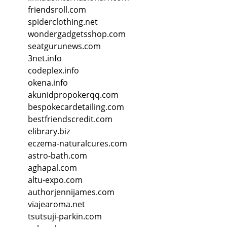
friendsroll.com
spiderclothing.net
wondergadgetsshop.com
seatgurunews.com
3net.info
codeplex.info
okena.info
akunidpropokerqq.com
bespokecardetailing.com
bestfriendscredit.com
elibrary.biz
eczema-naturalcures.com
astro-bath.com
aghapal.com
altu-expo.com
authorjennijames.com
viajearoma.net
tsutsuji-parkin.com