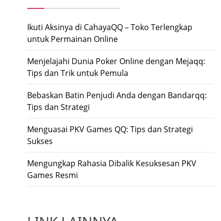
Ikuti Aksinya di CahayaQQ – Toko Terlengkap
untuk Permainan Online
Menjelajahi Dunia Poker Online dengan Mejaqq:
Tips dan Trik untuk Pemula
Bebaskan Batin Penjudi Anda dengan Bandarqq:
Tips dan Strategi
Menguasai PKV Games QQ: Tips dan Strategi
Sukses
Mengungkap Rahasia Dibalik Kesuksesan PKV
Games Resmi