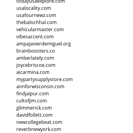
todayusaexplore.com
usalocality.com
usafournewz.com
thebalochhal.com
vehicularmaster.com
vibesaccent.com
ampajavierdemiguel.org
brainboosters.co
amberlately.com
joycebriscoe.com
aicarmina.com
mypartysupplystore.com
annforwisconsin.com
findjaipur.com
cultofjim.com
glimmerick.com
davidfollett.com
newcollegebeat.com
reverbnewyork.com