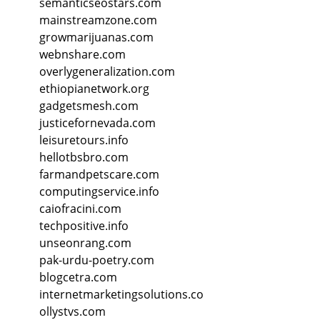
semanticseostars.com
mainstreamzone.com
growmarijuanas.com
webnshare.com
overlygeneralization.com
ethiopianetwork.org
gadgetsmesh.com
justicefornevada.com
leisuretours.info
hellotbsbro.com
farmandpetscare.com
computingservice.info
caiofracini.com
techpositive.info
unseonrang.com
pak-urdu-poetry.com
blogcetra.com
internetmarketingsolutions.co
ollystvs.com