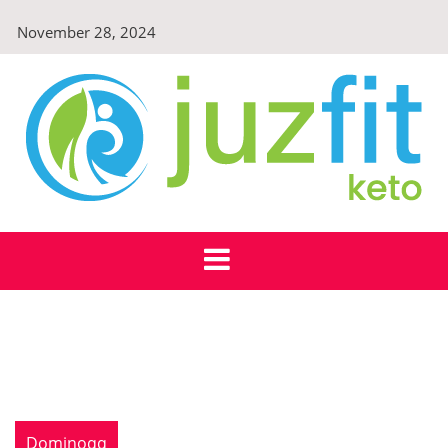
Skip
November 28, 2024
to
content
Situs Bandarqq
Mainkan di situs Bandarqq dengan sistem keamanan
terjamin. Nikmati permainan poker dengan
perlindungan data maksimal dan transaksi yang aman.
dengan Sistem
Keamanan
Terjamin
Dominoqq