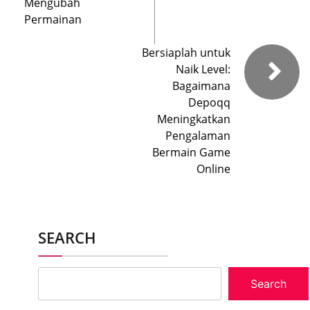
Mengubah
Permainan
Bersiaplah untuk
Naik Level:
Bagaimana
Depoqq
Meningkatkan
Pengalaman
Bermain Game
Online
SEARCH
Search