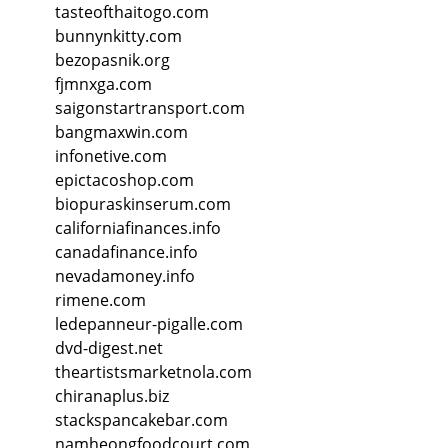
tasteofthaitogo.com
bunnynkitty.com
bezopasnik.org
fjmnxga.com
saigonstartransport.com
bangmaxwin.com
infonetive.com
epictacoshop.com
biopuraskinserum.com
californiafinances.info
canadafinance.info
nevadamoney.info
rimene.com
ledepanneur-pigalle.com
dvd-digest.net
theartistsmarketnola.com
chiranaplus.biz
stackspancakebar.com
namheongfoodcourt.com