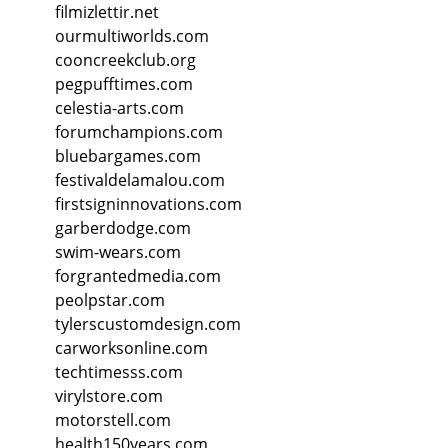
filmizlettir.net
ourmultiworlds.com
cooncreekclub.org
pegpufftimes.com
celestia-arts.com
forumchampions.com
bluebargames.com
festivaldelamalou.com
firstsigninnovations.com
garberdodge.com
swim-wears.com
forgrantedmedia.com
peolpstar.com
tylerscustomdesign.com
carworksonline.com
techtimesss.com
virylstore.com
motorstell.com
health150years.com