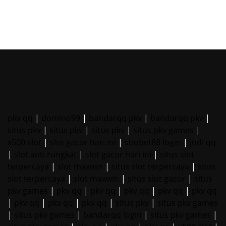
pkv qq
|
domino99
|
bandarqq pkv
|
bandarqq pkv
|
situs pkv
|
situs pkv
|
situs pkv
|
situs pkv games
|
x500 slot
|
slot gacor hari ini
|
sbobet88 login
|
judi qq
|
slot anti rungkat
|
slot gacor hari ini
|
situs slot
terpercaya
|
slot maxwin
|
situs slot terpercaya
|
situs
slot terpercaya
|
slot maxwin
|
situs slot gacor
|
situs
pkv games
|
pkv qq
|
pkv qq
|
pkv qq
|
pkv qq
|
pkv qq
|
pkv qq
|
pkv qq
|
pkv qq
|
situs pkv
|
situs pkv games
|
situs pkv games
|
bandarqq login
|
situs pkv games
|