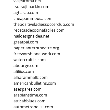
viajearoma.net
tsutsuji-parkin.com
agharab.com
cheapammousa.com
thepositiveladiessoccerclub.com
recetasdecocinafaciles.com
naildesignsidea.net
greatpai.com
paperlanterntheatre.org
freeworshipnetwork.com
watercraftllc.com
abourge.com
afiliixs.com
alharammallz.com
americanbulletins.com
asespares.com
arabianstime.com
atticabblues.com
autometropolist.com