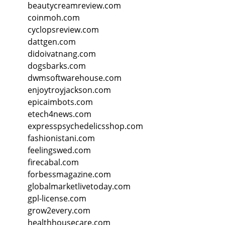
beautycreamreview.com
coinmoh.com
cyclopsreview.com
dattgen.com
didoivatnang.com
dogsbarks.com
dwmsoftwarehouse.com
enjoytroyjackson.com
epicaimbots.com
etech4news.com
expresspsychedelicsshop.com
fashionistani.com
feelingswed.com
firecabal.com
forbessmagazine.com
globalmarketlivetoday.com
gpl-license.com
grow2every.com
healthhousecare.com