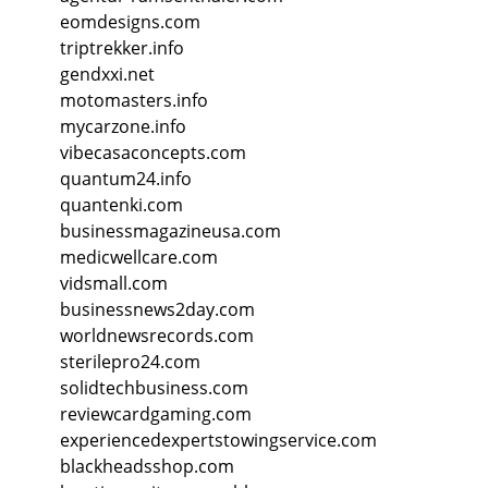
eomdesigns.com
triptrekker.info
gendxxi.net
motomasters.info
mycarzone.info
vibecasaconcepts.com
quantum24.info
quantenki.com
businessmagazineusa.com
medicwellcare.com
vidsmall.com
businessnews2day.com
worldnewsrecords.com
sterilepro24.com
solidtechbusiness.com
reviewcardgaming.com
experiencedexpertstowingservice.com
blackheadsshop.com