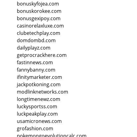
bonuskyfojea.com
bonuskorokee.com
bonusgexipoy.com
casinorelaxluxe.com
clubetechplay.com
domdombd.com
dailyplayz.com
getprocrackhere.com
fastinnews.com
fannybanny.com
ifinitymarketer.com
jackpotkoning.com
modlinknetworks.com
longtimenewz.com
luckysportss.com
luckpeakplay.com
usamicronews.com
grofashion.com
pokemongoevolutioncalc.com