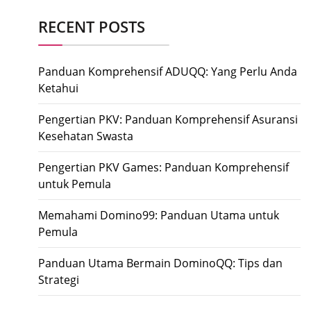
RECENT POSTS
Panduan Komprehensif ADUQQ: Yang Perlu Anda
Ketahui
Pengertian PKV: Panduan Komprehensif Asuransi
Kesehatan Swasta
Pengertian PKV Games: Panduan Komprehensif
untuk Pemula
Memahami Domino99: Panduan Utama untuk
Pemula
Panduan Utama Bermain DominoQQ: Tips dan
Strategi