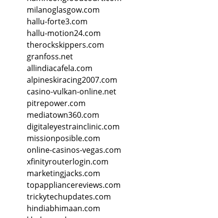
milanoglasgow.com
hallu-forte3.com
hallu-motion24.com
therockskippers.com
granfoss.net
allindiacafela.com
alpineskiracing2007.com
casino-vulkan-online.net
pitrepower.com
mediatown360.com
digitaleyestrainclinic.com
missionposible.com
online-casinos-vegas.com
xfinityrouterlogin.com
marketingjacks.com
topappliancereviews.com
trickytechupdates.com
hindiabhimaan.com