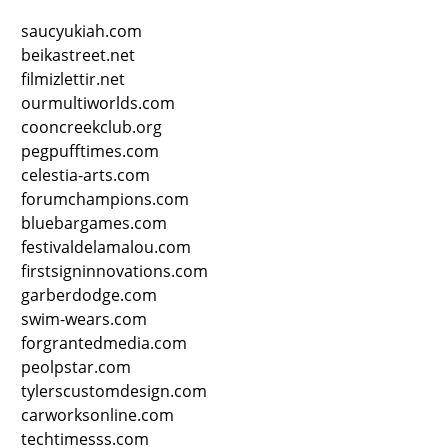
saucyukiah.com
beikastreet.net
filmizlettir.net
ourmultiworlds.com
cooncreekclub.org
pegpufftimes.com
celestia-arts.com
forumchampions.com
bluebargames.com
festivaldelamalou.com
firstsigninnovations.com
garberdodge.com
swim-wears.com
forgrantedmedia.com
peolpstar.com
tylerscustomdesign.com
carworksonline.com
techtimesss.com