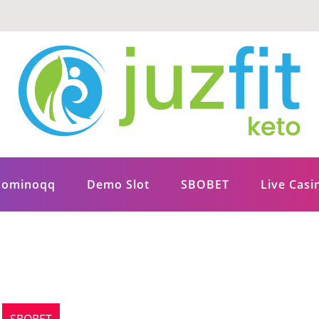
q dengan Sistem 
 keamanan terjamin. Nikmati permainan poker dengan 
Dominoqq
Demo Slot
SBOBET
Live Casi