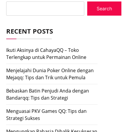
Search
RECENT POSTS
Ikuti Aksinya di CahayaQQ – Toko
Terlengkap untuk Permainan Online
Menjelajahi Dunia Poker Online dengan
Mejaqq: Tips dan Trik untuk Pemula
Bebaskan Batin Penjudi Anda dengan
Bandarqq: Tips dan Strategi
Menguasai PKV Games QQ: Tips dan
Strategi Sukses
Mengungkap Rahasia Dibalik Kesuksesan