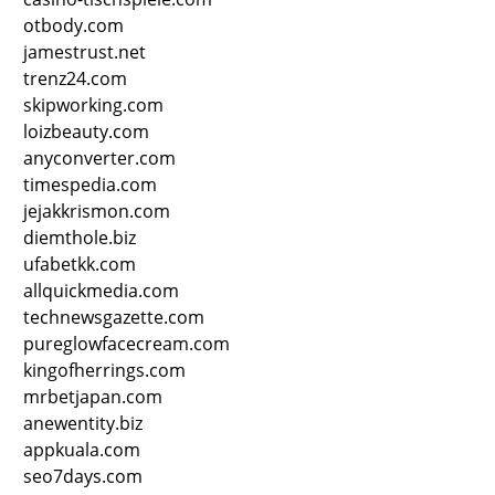
otbody.com
jamestrust.net
trenz24.com
skipworking.com
loizbeauty.com
anyconverter.com
timespedia.com
jejakkrismon.com
diemthole.biz
ufabetkk.com
allquickmedia.com
technewsgazette.com
pureglowfacecream.com
kingofherrings.com
mrbetjapan.com
anewentity.biz
appkuala.com
seo7days.com