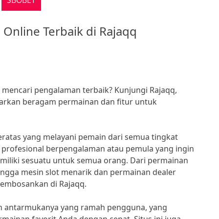
SBOBET
nline Terbaik di Rajaqq
mencari pengalaman terbaik? Kunjungi Rajaqq,
arkan beragam permainan dan fitur untuk
teratas yang melayani pemain dari semua tingkat
g profesional berpengalaman atau pemula yang ingin
emiliki sesuatu untuk semua orang. Dari permainan
 hingga mesin slot menarik dan permainan dealer
embosankan di Rajaqq.
alah antarmukanya yang ramah pengguna, yang