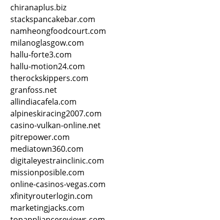
chiranaplus.biz
stackspancakebar.com
namheongfoodcourt.com
milanoglasgow.com
hallu-forte3.com
hallu-motion24.com
therockskippers.com
granfoss.net
allindiacafela.com
alpineskiracing2007.com
casino-vulkan-online.net
pitrepower.com
mediatown360.com
digitaleyestrainclinic.com
missionposible.com
online-casinos-vegas.com
xfinityrouterlogin.com
marketingjacks.com
topappliancereviews.com