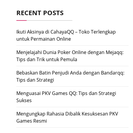
RECENT POSTS
Ikuti Aksinya di CahayaQQ – Toko Terlengkap
untuk Permainan Online
Menjelajahi Dunia Poker Online dengan Mejaqq:
Tips dan Trik untuk Pemula
Bebaskan Batin Penjudi Anda dengan Bandarqq:
Tips dan Strategi
Menguasai PKV Games QQ: Tips dan Strategi
Sukses
Mengungkap Rahasia Dibalik Kesuksesan PKV
Games Resmi