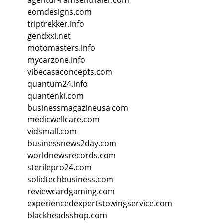
eomdesigns.com
triptrekker.info
gendxxi.net
motomasters.info
mycarzone.info
vibecasaconcepts.com
quantum24.info
quantenki.com
businessmagazineusa.com
medicwellcare.com
vidsmall.com
businessnews2day.com
worldnewsrecords.com
sterilepro24.com
solidtechbusiness.com
reviewcardgaming.com
experiencedexpertstowingservice.com
blackheadsshop.com