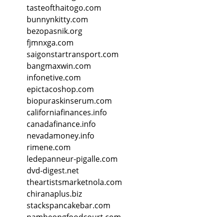
tasteofthaitogo.com
bunnynkitty.com
bezopasnik.org
fjmnxga.com
saigonstartransport.com
bangmaxwin.com
infonetive.com
epictacoshop.com
biopuraskinserum.com
californiafinances.info
canadafinance.info
nevadamoney.info
rimene.com
ledepanneur-pigalle.com
dvd-digest.net
theartistsmarketnola.com
chiranaplus.biz
stackspancakebar.com