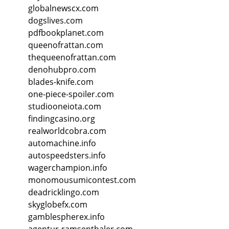
globalnewscx.com
dogslives.com
pdfbookplanet.com
queenofrattan.com
thequeenofrattan.com
denohubpro.com
blades-knife.com
one-piece-spoiler.com
studiooneiota.com
findingcasino.org
realworldcobra.com
automachine.info
autospeedsters.info
wagerchampion.info
monomousumicontest.com
deadricklingo.com
skyglobefx.com
gamblespherex.info
agentur-ramsenthaler.com