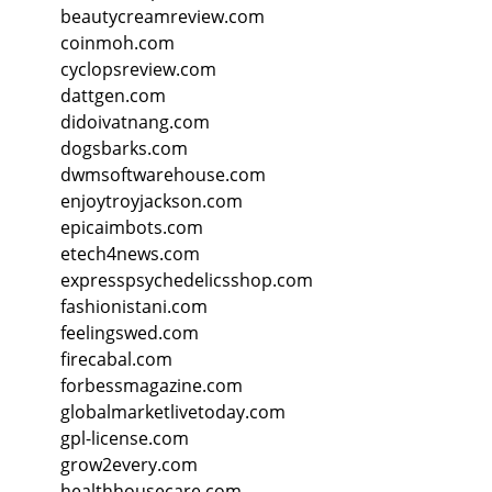
beautycreamreview.com
coinmoh.com
cyclopsreview.com
dattgen.com
didoivatnang.com
dogsbarks.com
dwmsoftwarehouse.com
enjoytroyjackson.com
epicaimbots.com
etech4news.com
expresspsychedelicsshop.com
fashionistani.com
feelingswed.com
firecabal.com
forbessmagazine.com
globalmarketlivetoday.com
gpl-license.com
grow2every.com
healthhousecare.com