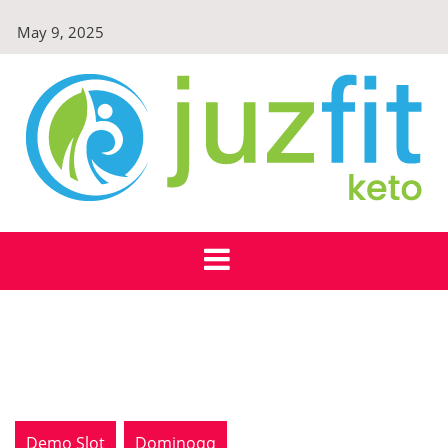
Skip
May 9, 2025
to
content
Situs Bandarqq
Mainkan di situs Bandarqq dengan sistem keamanan
terjamin. Nikmati permainan poker dengan
perlindungan data maksimal dan transaksi yang
dengan Sistem
aman.
Keamanan
Terjamin
Demo Slot
Dominoqq