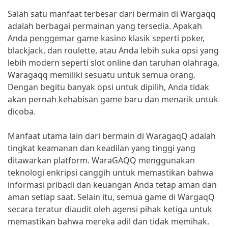
Salah satu manfaat terbesar dari bermain di Wargaqq
adalah berbagai permainan yang tersedia. Apakah
Anda penggemar game kasino klasik seperti poker,
blackjack, dan roulette, atau Anda lebih suka opsi yang
lebih modern seperti slot online dan taruhan olahraga,
Waragaqq memiliki sesuatu untuk semua orang.
Dengan begitu banyak opsi untuk dipilih, Anda tidak
akan pernah kehabisan game baru dan menarik untuk
dicoba.
Manfaat utama lain dari bermain di WaragaqQ adalah
tingkat keamanan dan keadilan yang tinggi yang
ditawarkan platform. WaraGAQQ menggunakan
teknologi enkripsi canggih untuk memastikan bahwa
informasi pribadi dan keuangan Anda tetap aman dan
aman setiap saat. Selain itu, semua game di WargaqQ
secara teratur diaudit oleh agensi pihak ketiga untuk
memastikan bahwa mereka adil dan tidak memihak.