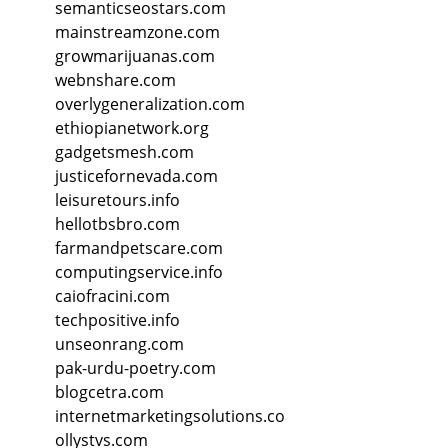
semanticseostars.com
mainstreamzone.com
growmarijuanas.com
webnshare.com
overlygeneralization.com
ethiopianetwork.org
gadgetsmesh.com
justicefornevada.com
leisuretours.info
hellotbsbro.com
farmandpetscare.com
computingservice.info
caiofracini.com
techpositive.info
unseonrang.com
pak-urdu-poetry.com
blogcetra.com
internetmarketingsolutions.co
ollystvs.com