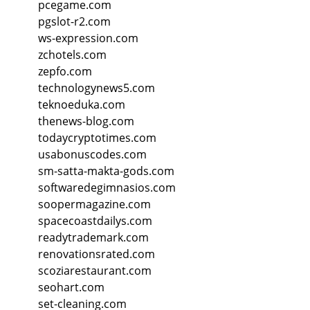
pcegame.com
pgslot-r2.com
ws-expression.com
zchotels.com
zepfo.com
technologynews5.com
teknoeduka.com
thenews-blog.com
todaycryptotimes.com
usabonuscodes.com
sm-satta-makta-gods.com
softwaredegimnasios.com
soopermagazine.com
spacecoastdailys.com
readytrademark.com
renovationsrated.com
scoziarestaurant.com
seohart.com
set-cleaning.com