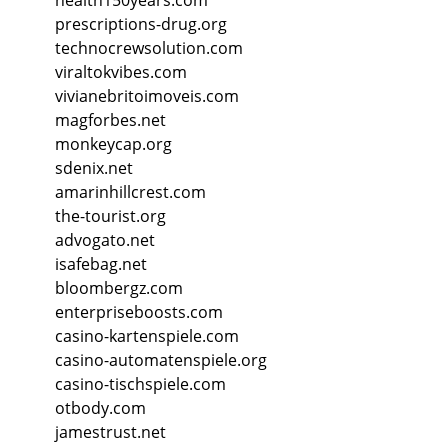
health150years.com
prescriptions-drug.org
technocrewsolution.com
viraltokvibes.com
vivianebritoimoveis.com
magforbes.net
monkeycap.org
sdenix.net
amarinhillcrest.com
the-tourist.org
advogato.net
isafebag.net
bloombergz.com
enterpriseboosts.com
casino-kartenspiele.com
casino-automatenspiele.org
casino-tischspiele.com
otbody.com
jamestrust.net