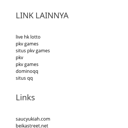
LINK LAINNYA
live hk lotto
pkv games
situs pkv games
pkv
pkv games
dominoqq
situs qq
Links
saucyukiah.com
beikastreet.net