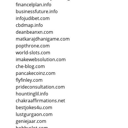
financelplan.info
businessfuture.info
infojudibet.com
cbdmap.info
deanbeanxn.com
matkarajdhanigame.com
popthrone.com
world-slots.com
imakewebsolution.com
che-blog.com
pancakecoinz.com
flyfinley.com
prideconsultation.com
hountinglil.info
chakraaffirmations.net
bestjokes4u.com
lustgurgaon.com
geniejaar.com
bobbyslot.com