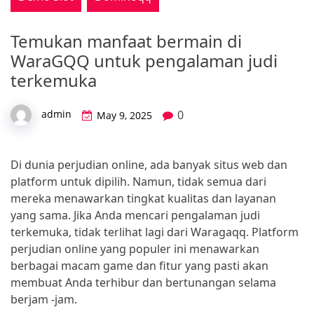
Temukan manfaat bermain di
WaraGQQ untuk pengalaman judi
terkemuka
0
admin
May 9, 2025
Di dunia perjudian online, ada banyak situs web dan
platform untuk dipilih. Namun, tidak semua dari
mereka menawarkan tingkat kualitas dan layanan
yang sama. Jika Anda mencari pengalaman judi
terkemuka, tidak terlihat lagi dari Waragaqq. Platform
perjudian online yang populer ini menawarkan
berbagai macam game dan fitur yang pasti akan
membuat Anda terhibur dan bertunangan selama
berjam -jam.