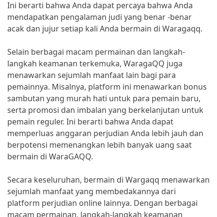
Ini berarti bahwa Anda dapat percaya bahwa Anda
mendapatkan pengalaman judi yang benar -benar
acak dan jujur ​​setiap kali Anda bermain di Waragaqq.
Selain berbagai macam permainan dan langkah-
langkah keamanan terkemuka, WaragaQQ juga
menawarkan sejumlah manfaat lain bagi para
pemainnya. Misalnya, platform ini menawarkan bonus
sambutan yang murah hati untuk para pemain baru,
serta promosi dan imbalan yang berkelanjutan untuk
pemain reguler. Ini berarti bahwa Anda dapat
memperluas anggaran perjudian Anda lebih jauh dan
berpotensi memenangkan lebih banyak uang saat
bermain di WaraGAQQ.
Secara keseluruhan, bermain di Wargaqq menawarkan
sejumlah manfaat yang membedakannya dari
platform perjudian online lainnya. Dengan berbagai
macam permainan, langkah-langkah keamanan