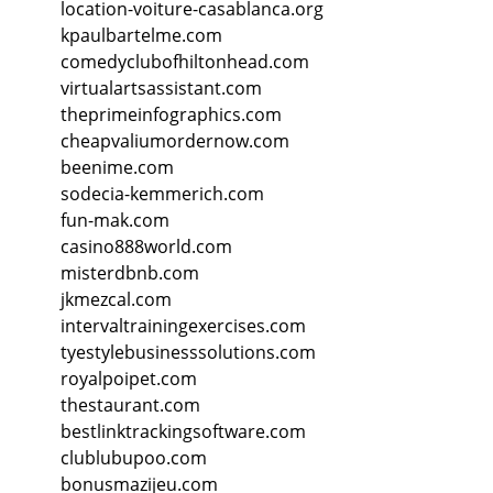
location-voiture-casablanca.org
kpaulbartelme.com
comedyclubofhiltonhead.com
virtualartsassistant.com
theprimeinfographics.com
cheapvaliumordernow.com
beenime.com
sodecia-kemmerich.com
fun-mak.com
casino888world.com
misterdbnb.com
jkmezcal.com
intervaltrainingexercises.com
tyestylebusinesssolutions.com
royalpoipet.com
thestaurant.com
bestlinktrackingsoftware.com
clublubupoo.com
bonusmazijeu.com