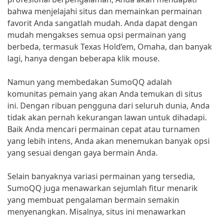
bahwa menjelajahi situs dan memainkan permainan
favorit Anda sangatlah mudah. Anda dapat dengan
mudah mengakses semua opsi permainan yang
berbeda, termasuk Texas Hold’em, Omaha, dan banyak
lagi, hanya dengan beberapa klik mouse.
Namun yang membedakan SumoQQ adalah
komunitas pemain yang akan Anda temukan di situs
ini. Dengan ribuan pengguna dari seluruh dunia, Anda
tidak akan pernah kekurangan lawan untuk dihadapi.
Baik Anda mencari permainan cepat atau turnamen
yang lebih intens, Anda akan menemukan banyak opsi
yang sesuai dengan gaya bermain Anda.
Selain banyaknya variasi permainan yang tersedia,
SumoQQ juga menawarkan sejumlah fitur menarik
yang membuat pengalaman bermain semakin
menyenangkan. Misalnya, situs ini menawarkan