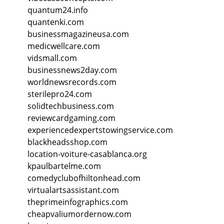
quantum24.info
quantenki.com
businessmagazineusa.com
medicwellcare.com
vidsmall.com
businessnews2day.com
worldnewsrecords.com
sterilepro24.com
solidtechbusiness.com
reviewcardgaming.com
experiencedexpertstowingservice.com
blackheadsshop.com
location-voiture-casablanca.org
kpaulbartelme.com
comedyclubofhiltonhead.com
virtualartsassistant.com
theprimeinfographics.com
cheapvaliumordernow.com