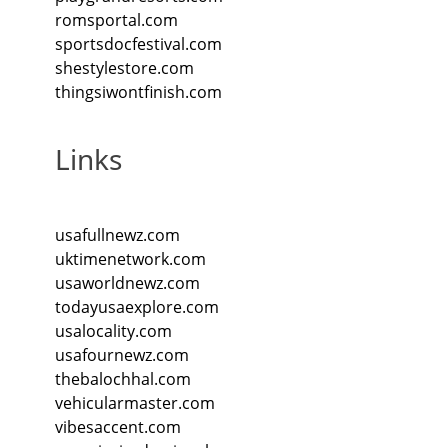
romsportal.com
sportsdocfestival.com
shestylestore.com
thingsiwontfinish.com
Links
usafullnewz.com
uktimenetwork.com
usaworldnewz.com
todayusaexplore.com
usalocality.com
usafournewz.com
thebalochhal.com
vehicularmaster.com
vibesaccent.com