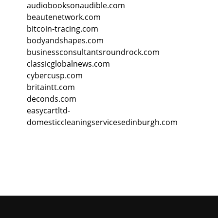
audiobooksonaudible.com
beautenetwork.com
bitcoin-tracing.com
bodyandshapes.com
businessconsultantsroundrock.com
classicglobalnews.com
cybercusp.com
britaintt.com
deconds.com
easycartltd-
domesticcleaningservicesedinburgh.com