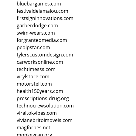
bluebargames.com
festivaldelamalou.com
firstsigninnovations.com
garberdodge.com
swim-wears.com
forgrantedmedia.com
peolpstar.com
tylerscustomdesign.com
carworksonline.com
techtimesss.com
virylstore.com
motorstell.com
health150years.com
prescriptions-drug.org
technocrewsolution.com
viraltokvibes.com
vivianebritoimoveis.com
magforbes.net
monkeycap.org