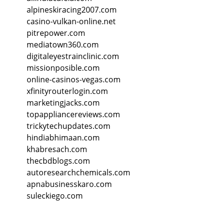
alpineskiracing2007.com
casino-vulkan-online.net
pitrepower.com
mediatown360.com
digitaleyestrainclinic.com
missionposible.com
online-casinos-vegas.com
xfinityrouterlogin.com
marketingjacks.com
topappliancereviews.com
trickytechupdates.com
hindiabhimaan.com
khabresach.com
thecbdblogs.com
autoresearchchemicals.com
apnabusinesskaro.com
suleckiego.com