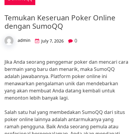
Temukan Keseruan Poker Online
dengan SumoQQ
0
admin
July 7, 2026
Jika Anda seorang penggemar poker dan mencari cara
bermain yang baru dan menarik, maka SumoQQ
adalah jawabannya. Platform poker online ini
menawarkan pengalaman unik dan mendebarkan
yang akan membuat Anda datang kembali untuk
menonton lebih banyak lagi.
Salah satu hal yang membedakan SumoQQ dari situs
poker online lainnya adalah antarmukanya yang
ramah pengguna. Baik Anda seorang pemula atau
profesional berpengalaman, Anda akan mendapati