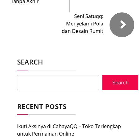
Tanpa Akhir
Seni Satuqq:
Menyelami Pola
dan Desain Rumit
SEARCH
Search
RECENT POSTS
Ikuti Aksinya di CahayaQQ – Toko Terlengkap
untuk Permainan Online