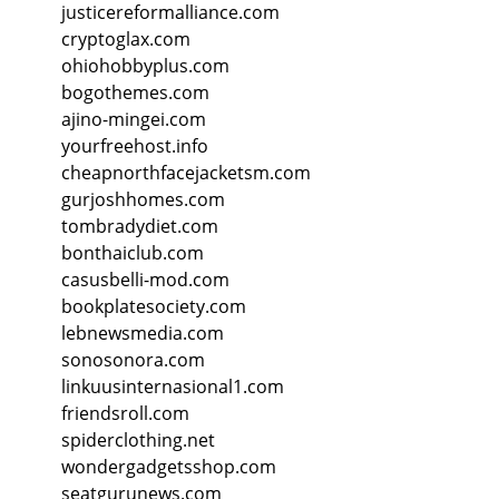
justicereformalliance.com
cryptoglax.com
ohiohobbyplus.com
bogothemes.com
ajino-mingei.com
yourfreehost.info
cheapnorthfacejacketsm.com
gurjoshhomes.com
tombradydiet.com
bonthaiclub.com
casusbelli-mod.com
bookplatesociety.com
lebnewsmedia.com
sonosonora.com
linkuusinternasional1.com
friendsroll.com
spiderclothing.net
wondergadgetsshop.com
seatgurunews.com