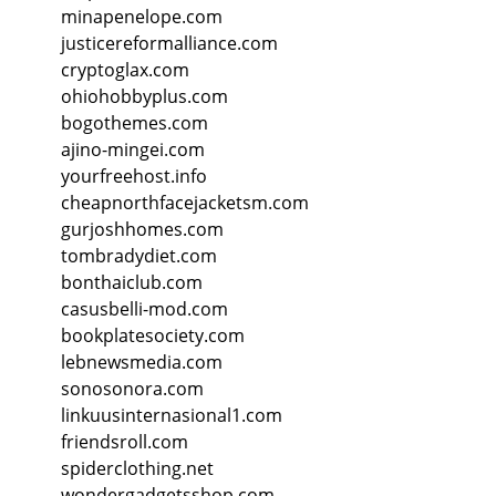
minapenelope.com
justicereformalliance.com
cryptoglax.com
ohiohobbyplus.com
bogothemes.com
ajino-mingei.com
yourfreehost.info
cheapnorthfacejacketsm.com
gurjoshhomes.com
tombradydiet.com
bonthaiclub.com
casusbelli-mod.com
bookplatesociety.com
lebnewsmedia.com
sonosonora.com
linkuusinternasional1.com
friendsroll.com
spiderclothing.net
wondergadgetsshop.com