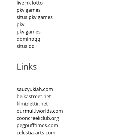
live hk lotto
pkv games
situs pkv games
pkv
pkv games
dominoqq
situs qq
Links
saucyukiah.com
beikastreet.net
filmizlettir.net
ourmultiworlds.com
cooncreekclub.org
pegpufftimes.com
celestia-arts.com