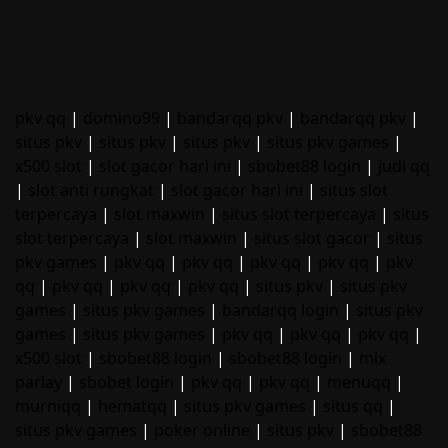
pkv qq
|
domino99
|
bandarqq pkv
|
bandarqq pkv
|
situs pkv
|
situs pkv
|
situs pkv
|
situs pkv games
|
x500 slot
|
slot gacor hari ini
|
sbobet88 login
|
judi qq
|
slot anti rungkat
|
slot gacor hari ini
|
situs slot
terpercaya
|
slot maxwin
|
situs slot terpercaya
|
situs
slot terpercaya
|
slot maxwin
|
situs slot gacor
|
situs
pkv games
|
pkv qq
|
pkv qq
|
pkv qq
|
pkv qq
|
pkv
qq
|
pkv qq
|
pkv qq
|
pkv qq
|
situs pkv
|
situs pkv
games
|
situs pkv games
|
bandarqq login
|
situs pkv
games
|
situs pkv games
|
pkv qq
|
pkv qq
|
pkv qq
|
x500 slot
|
sbobet88 login
|
sbobet88 login
|
mix
parlay
|
sbobet login
|
pkv qq
|
pkv qq
|
menuqq
|
murniqq
|
hematqq
|
situs pkv games
|
situs qq
|
situs pkv games
|
poker online
|
situs pkv
|
sbobet88