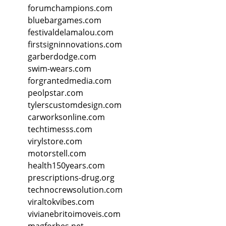
forumchampions.com
bluebargames.com
festivaldelamalou.com
firstsigninnovations.com
garberdodge.com
swim-wears.com
forgrantedmedia.com
peolpstar.com
tylerscustomdesign.com
carworksonline.com
techtimesss.com
virylstore.com
motorstell.com
health150years.com
prescriptions-drug.org
technocrewsolution.com
viraltokvibes.com
vivianebritoimoveis.com