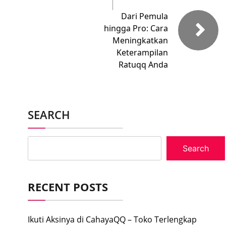
Dari Pemula
hingga Pro: Cara
Meningkatkan
Keterampilan
Ratuqq Anda
SEARCH
Search
RECENT POSTS
Ikuti Aksinya di CahayaQQ – Toko Terlengkap