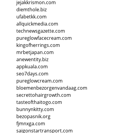
jejakkrismon.com
diemthole.biz
ufabetkk.com
allquickmedia.com
technewsgazette.com
pureglowfacecream.com
kingofherrings.com
mrbetjapan.com
anewentity.biz
appkuala.com
seo7days.com
pureglowcream.com
bloemenbezorgenvandaag.com
secrettohairgrowth.com
tasteofthaitogo.com
bunnynkitty.com
bezopasnik.org
fjmnxga.com
saigonstartransport.com