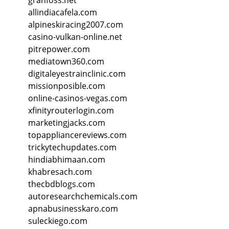
granfoss.net
allindiacafela.com
alpineskiracing2007.com
casino-vulkan-online.net
pitrepower.com
mediatown360.com
digitaleyestrainclinic.com
missionposible.com
online-casinos-vegas.com
xfinityrouterlogin.com
marketingjacks.com
topappliancereviews.com
trickytechupdates.com
hindiabhimaan.com
khabresach.com
thecbdblogs.com
autoresearchchemicals.com
apnabusinesskaro.com
suleckiego.com