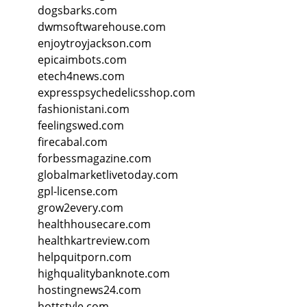
dogsbarks.com
dwmsoftwarehouse.com
enjoytroyjackson.com
epicaimbots.com
etech4news.com
expresspsychedelicsshop.com
fashionistani.com
feelingswed.com
firecabal.com
forbessmagazine.com
globalmarketlivetoday.com
gpl-license.com
grow2every.com
healthhousecare.com
healthkartreview.com
helpquitporn.com
highqualitybanknote.com
hostingnews24.com
hottstyle.com