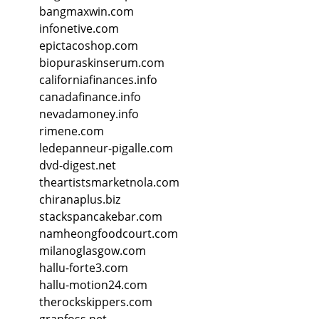
bangmaxwin.com
infonetive.com
epictacoshop.com
biopuraskinserum.com
californiafinances.info
canadafinance.info
nevadamoney.info
rimene.com
ledepanneur-pigalle.com
dvd-digest.net
theartistsmarketnola.com
chiranaplus.biz
stackspancakebar.com
namheongfoodcourt.com
milanoglasgow.com
hallu-forte3.com
hallu-motion24.com
therockskippers.com