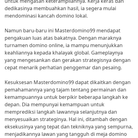
untuk mengasah keterampilannya. Kerja keras dan
dedikasinya membuahkan hasil, ia segera mulai
mendominasi kancah domino lokal.
Namun baru-baru ini Masterdomino99 mendapat
pengakuan luas atas bakatnya. Dengan maraknya
turnamen domino online, ia mampu menunjukkan
keahliannya kepada khalayak global. Gameplaynya
yang mengesankan dan gerakan strategisnya dengan
cepat menarik perhatian penggemar dan pesaing.
Kesuksesan Masterdomino99 dapat dikaitkan dengan
pemahamannya yang tajam tentang permainan dan
kemampuannya untuk berpikir beberapa langkah ke
depan. Dia mempunyai kemampuan untuk
memprediksi langkah lawannya selanjutnya dan
menyesuaikan strateginya. Hal ini, ditambah dengan
eksekusinya yang tepat dan tekniknya yang sempurna,
menjadikannya lawan yang tangguh di meja domino