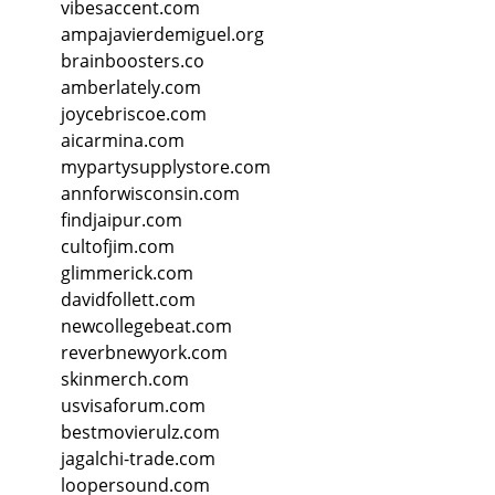
vibesaccent.com
ampajavierdemiguel.org
brainboosters.co
amberlately.com
joycebriscoe.com
aicarmina.com
mypartysupplystore.com
annforwisconsin.com
findjaipur.com
cultofjim.com
glimmerick.com
davidfollett.com
newcollegebeat.com
reverbnewyork.com
skinmerch.com
usvisaforum.com
bestmovierulz.com
jagalchi-trade.com
loopersound.com