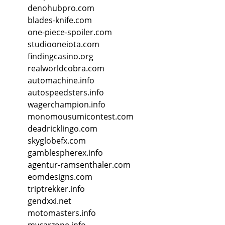
denohubpro.com
blades-knife.com
one-piece-spoiler.com
studiooneiota.com
findingcasino.org
realworldcobra.com
automachine.info
autospeedsters.info
wagerchampion.info
monomousumicontest.com
deadricklingo.com
skyglobefx.com
gamblespherex.info
agentur-ramsenthaler.com
eomdesigns.com
triptrekker.info
gendxxi.net
motomasters.info
mycarzone.info