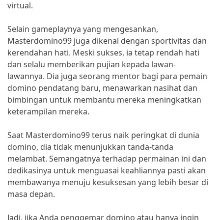
virtual.
Selain gameplaynya yang mengesankan,
Masterdomino99 juga dikenal dengan sportivitas dan
kerendahan hati. Meski sukses, ia tetap rendah hati
dan selalu memberikan pujian kepada lawan-
lawannya. Dia juga seorang mentor bagi para pemain
domino pendatang baru, menawarkan nasihat dan
bimbingan untuk membantu mereka meningkatkan
keterampilan mereka.
Saat Masterdomino99 terus naik peringkat di dunia
domino, dia tidak menunjukkan tanda-tanda
melambat. Semangatnya terhadap permainan ini dan
dedikasinya untuk menguasai keahliannya pasti akan
membawanya menuju kesuksesan yang lebih besar di
masa depan.
Jadi, jika Anda penggemar domino atau hanya ingin