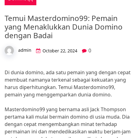
Temui Masterdomino99: Pemain
yang Menaklukkan Dunia Domino
dengan Badai
0
admin
October 22, 2024
Di dunia domino, ada satu pemain yang dengan cepat
membuat namanya terkenal sebagai kekuatan yang
harus diperhitungkan. Temui Masterdomino99,
pemain yang menggemparkan dunia domino.
Masterdomino99 yang bernama asli Jack Thompson
pertama kali mulai bermain domino di usia muda. Dia
dengan cepat mengembangkan minat terhadap
permainan ini dan mendedikasikan waktu berjam-jam