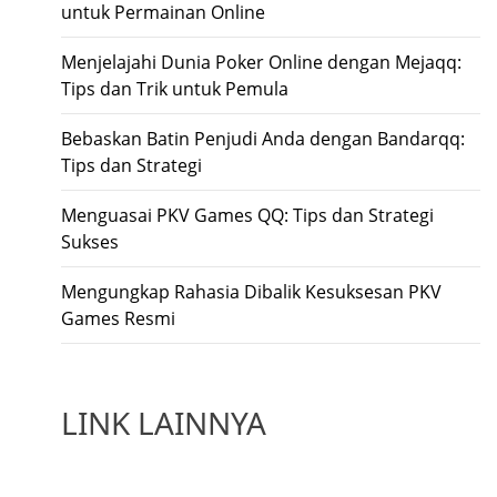
untuk Permainan Online
Menjelajahi Dunia Poker Online dengan Mejaqq:
Tips dan Trik untuk Pemula
Bebaskan Batin Penjudi Anda dengan Bandarqq:
Tips dan Strategi
Menguasai PKV Games QQ: Tips dan Strategi
Sukses
Mengungkap Rahasia Dibalik Kesuksesan PKV
Games Resmi
LINK LAINNYA