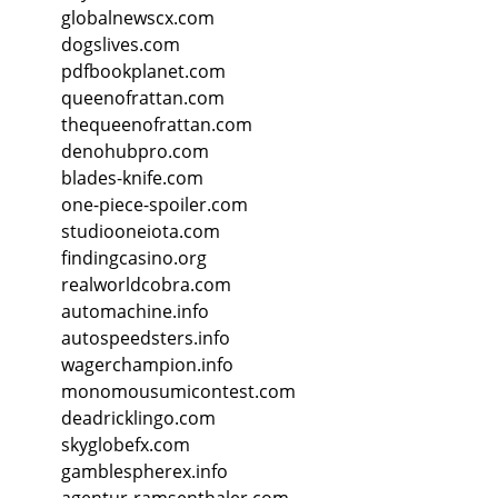
globalnewscx.com
dogslives.com
pdfbookplanet.com
queenofrattan.com
thequeenofrattan.com
denohubpro.com
blades-knife.com
one-piece-spoiler.com
studiooneiota.com
findingcasino.org
realworldcobra.com
automachine.info
autospeedsters.info
wagerchampion.info
monomousumicontest.com
deadricklingo.com
skyglobefx.com
gamblespherex.info
agentur-ramsenthaler.com