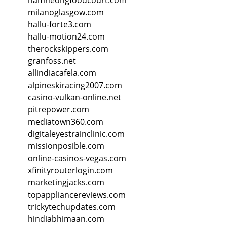
namheongfoodcourt.com
milanoglasgow.com
hallu-forte3.com
hallu-motion24.com
therockskippers.com
granfoss.net
allindiacafela.com
alpineskiracing2007.com
casino-vulkan-online.net
pitrepower.com
mediatown360.com
digitaleyestrainclinic.com
missionposible.com
online-casinos-vegas.com
xfinityrouterlogin.com
marketingjacks.com
topappliancereviews.com
trickytechupdates.com
hindiabhimaan.com