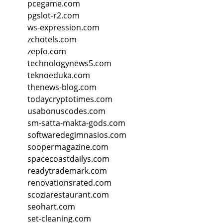
pcegame.com
pgslot-r2.com
ws-expression.com
zchotels.com
zepfo.com
technologynews5.com
teknoeduka.com
thenews-blog.com
todaycryptotimes.com
usabonuscodes.com
sm-satta-makta-gods.com
softwaredegimnasios.com
soopermagazine.com
spacecoastdailys.com
readytrademark.com
renovationsrated.com
scoziarestaurant.com
seohart.com
set-cleaning.com