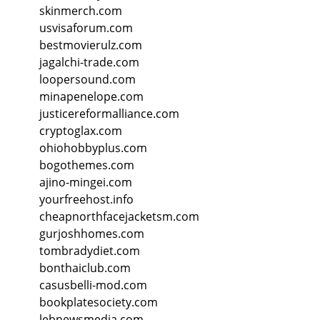
skinmerch.com
usvisaforum.com
bestmovierulz.com
jagalchi-trade.com
loopersound.com
minapenelope.com
justicereformalliance.com
cryptoglax.com
ohiohobbyplus.com
bogothemes.com
ajino-mingei.com
yourfreehost.info
cheapnorthfacejacketsm.com
gurjoshhomes.com
tombradydiet.com
bonthaiclub.com
casusbelli-mod.com
bookplatesociety.com
lebnewsmedia.com