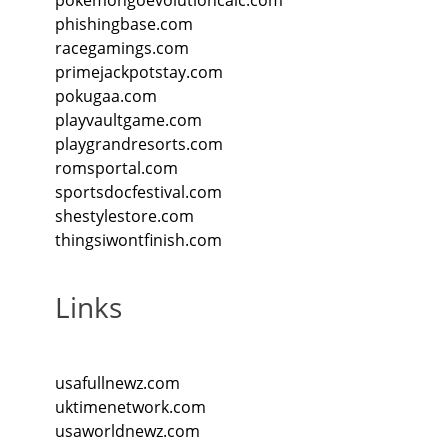
phishingbase.com
racegamings.com
primejackpotstay.com
pokugaa.com
playvaultgame.com
playgrandresorts.com
romsportal.com
sportsdocfestival.com
shestylestore.com
thingsiwontfinish.com
Links
usafullnewz.com
uktimenetwork.com
usaworldnewz.com