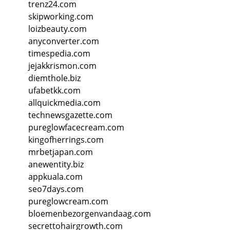
trenz24.com
skipworking.com
loizbeauty.com
anyconverter.com
timespedia.com
jejakkrismon.com
diemthole.biz
ufabetkk.com
allquickmedia.com
technewsgazette.com
pureglowfacecream.com
kingofherrings.com
mrbetjapan.com
anewentity.biz
appkuala.com
seo7days.com
pureglowcream.com
bloemenbezorgenvandaag.com
secrettohairgrowth.com