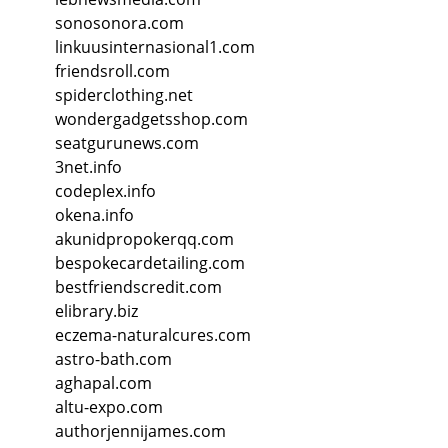
sonosonora.com
linkuusinternasional1.com
friendsroll.com
spiderclothing.net
wondergadgetsshop.com
seatgurunews.com
3net.info
codeplex.info
okena.info
akunidpropokerqq.com
bespokecardetailing.com
bestfriendscredit.com
elibrary.biz
eczema-naturalcures.com
astro-bath.com
aghapal.com
altu-expo.com
authorjennijames.com