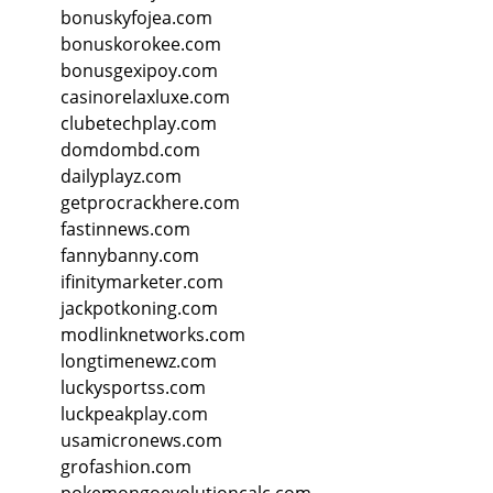
bonuskyfojea.com
bonuskorokee.com
bonusgexipoy.com
casinorelaxluxe.com
clubetechplay.com
domdombd.com
dailyplayz.com
getprocrackhere.com
fastinnews.com
fannybanny.com
ifinitymarketer.com
jackpotkoning.com
modlinknetworks.com
longtimenewz.com
luckysportss.com
luckpeakplay.com
usamicronews.com
grofashion.com
pokemongoevolutioncalc.com