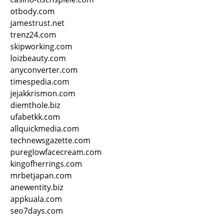
otbody.com
jamestrust.net
trenz24.com
skipworking.com
loizbeauty.com
anyconverter.com
timespedia.com
jejakkrismon.com
diemthole.biz
ufabetkk.com
allquickmedia.com
technewsgazette.com
pureglowfacecream.com
kingofherrings.com
mrbetjapan.com
anewentity.biz
appkuala.com
seo7days.com