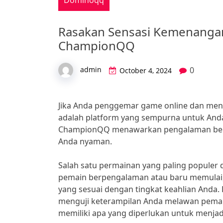
Dominoqq
Rasakan Sensasi Kemenanga
ChampionQQ
0
admin
October 4, 2024
Jika Anda penggemar game online dan me
adalah platform yang sempurna untuk And
ChampionQQ menawarkan pengalaman ber
Anda nyaman.
Salah satu permainan yang paling populer
pemain berpengalaman atau baru memulai
yang sesuai dengan tingkat keahlian Anda.
menguji keterampilan Anda melawan pemain
memiliki apa yang diperlukan untuk menjadi