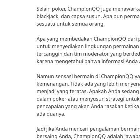
Selain poker, ChampionQQ juga menawarka
blackjack, dan capsa susun. Apa pun per
sesuatu untuk semua orang.
Apa yang membedakan ChampionQQ dari pl
untuk menyediakan lingkungan permainan 
tercanggih dan tim moderator yang berdedi
karena mengetahui bahwa informasi Anda 
Namun sensasi bermain di ChampionQQ ya
kemenangan. Tidak ada yang lebih menyen
menjadi yang teratas. Apakah Anda sedan
dalam poker atau menyusun strategi untu
pencapaian yang akan Anda rasakan ketik
ada duanya.
Jadi jika Anda mencari pengalaman berma
bersaing Anda, ChampionQQ adalah jawaba