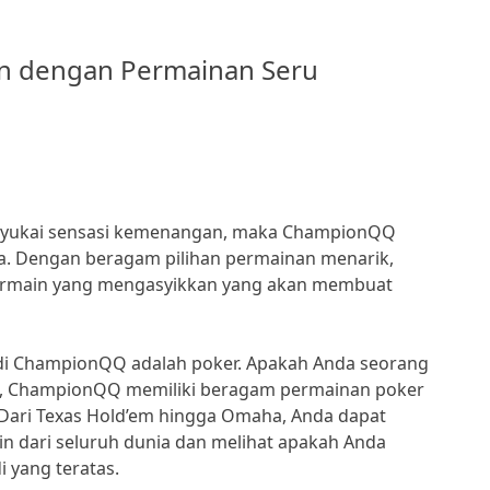
n dengan Permainan Seru
nyukai sensasi kemenangan, maka ChampionQQ
a. Dengan beragam pilihan permainan menarik,
main yang mengasyikkan yang akan membuat
 di ChampionQQ adalah poker. Apakah Anda seorang
, ChampionQQ memiliki beragam permainan poker
 Dari Texas Hold’em hingga Omaha, Anda dapat
 dari seluruh dunia dan melihat apakah Anda
 yang teratas.