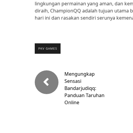
lingkungan permainan yang aman, dan k
diraih, ChampionQQ adalah tujuan utama 
hari ini dan rasakan sendiri serunya keme
PKV GAMES
Mengungkap
Sensasi
Bandarjudiqq:
Panduan Taruhan
Online