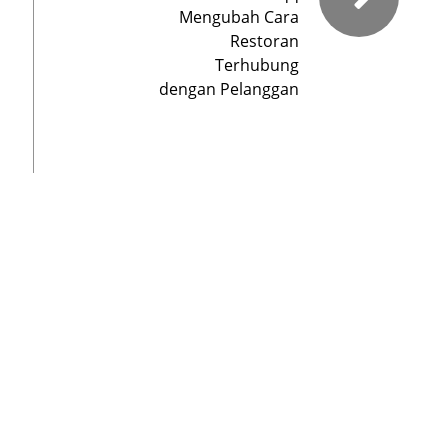
Mengubah Cara
Restoran
Terhubung
dengan Pelanggan