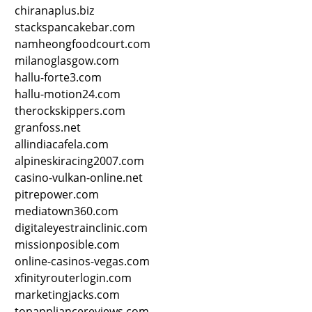
chiranaplus.biz
stackspancakebar.com
namheongfoodcourt.com
milanoglasgow.com
hallu-forte3.com
hallu-motion24.com
therockskippers.com
granfoss.net
allindiacafela.com
alpineskiracing2007.com
casino-vulkan-online.net
pitrepower.com
mediatown360.com
digitaleyestrainclinic.com
missionposible.com
online-casinos-vegas.com
xfinityrouterlogin.com
marketingjacks.com
topappliancereviews.com