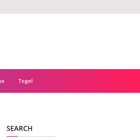
Keamanan Terjamin
perlindungan data maksimal dan transaksi yang aman.
no
Togel
SEARCH