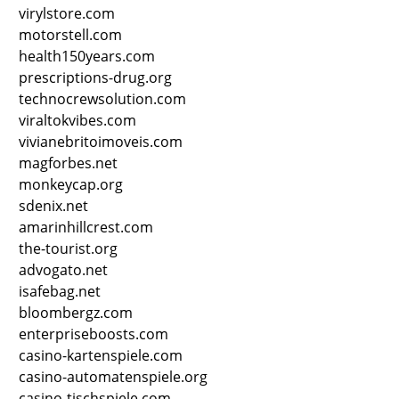
virylstore.com
motorstell.com
health150years.com
prescriptions-drug.org
technocrewsolution.com
viraltokvibes.com
vivianebritoimoveis.com
magforbes.net
monkeycap.org
sdenix.net
amarinhillcrest.com
the-tourist.org
advogato.net
isafebag.net
bloombergz.com
enterpriseboosts.com
casino-kartenspiele.com
casino-automatenspiele.org
casino-tischspiele.com