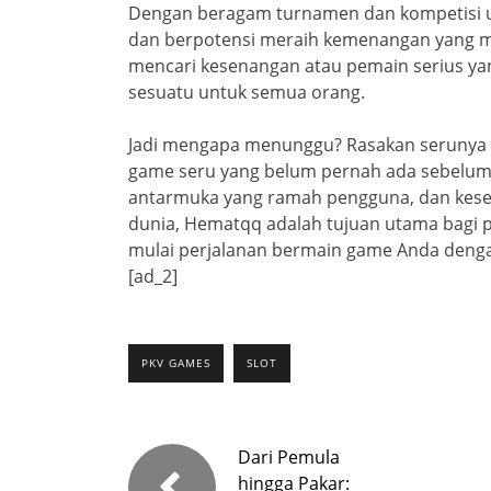
Dengan beragam turnamen dan kompetisi un
dan berpotensi meraih kemenangan yang m
mencari kesenangan atau pemain serius y
sesuatu untuk semua orang.
Jadi mengapa menunggu? Rasakan serunya H
game seru yang belum pernah ada sebelum
antarmuka yang ramah pengguna, dan kese
dunia, Hematqq adalah tujuan utama bagi 
mulai perjalanan bermain game Anda denga
[ad_2]
PKV GAMES
SLOT
Dari Pemula
hingga Pakar: