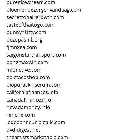
pureglowcream.com
bloemenbezorgenvandaag.com
secrettohairgrowth.com
tasteofthaitogo.com
bunnynkitty.com
bezopasnik.org
fjmnxga.com
saigonstartransport.com
bangmaxwin.com
infonetive.com
epictacoshop.com
biopuraskinserum.com
californiafinances.info
canadafinance.info
nevadamoney.info
rimene.com
ledepanneur-pigalle.com
dvd-digest.net
theartistsmarketnola.com