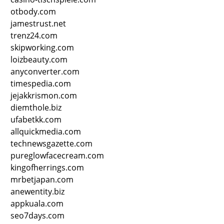
otbody.com
jamestrust.net
trenz24.com
skipworking.com
loizbeauty.com
anyconverter.com
timespedia.com
jejakkrismon.com
diemthole.biz
ufabetkk.com
allquickmedia.com
technewsgazette.com
pureglowfacecream.com
kingofherrings.com
mrbetjapan.com
anewentity.biz
appkuala.com
seo7days.com