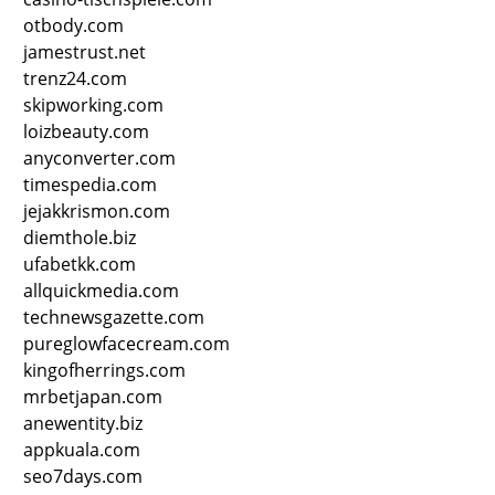
otbody.com
jamestrust.net
trenz24.com
skipworking.com
loizbeauty.com
anyconverter.com
timespedia.com
jejakkrismon.com
diemthole.biz
ufabetkk.com
allquickmedia.com
technewsgazette.com
pureglowfacecream.com
kingofherrings.com
mrbetjapan.com
anewentity.biz
appkuala.com
seo7days.com