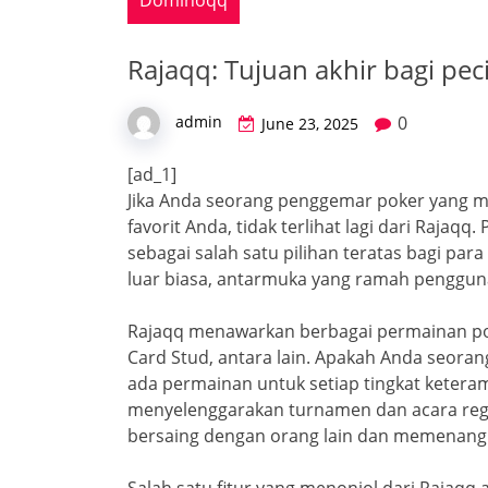
Dominoqq
Rajaqq: Tujuan akhir bagi pe
0
admin
June 23, 2025
[ad_1]
Jika Anda seorang penggemar poker yang m
favorit Anda, tidak terlihat lagi dari Rajaq
sebagai salah satu pilihan teratas bagi para
luar biasa, antarmuka yang ramah pengguna
Rajaqq menawarkan berbagai permainan po
Card Stud, antara lain. Apakah Anda seora
ada permainan untuk setiap tingkat keterampi
menyelenggarakan turnamen dan acara reg
bersaing dengan orang lain dan memenang