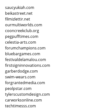
saucyukiah.com
beikastreet.net
filmizlettir.net
ourmultiworlds.com
cooncreekclub.org
pegpufftimes.com
celestia-arts.com
forumchampions.com
bluebargames.com
festivaldelamalou.com
firstsigninnovations.com
garberdodge.com
swim-wears.com
forgrantedmedia.com
peolpstar.com
tylerscustomdesign.com
carworksonline.com
techtimesss.com