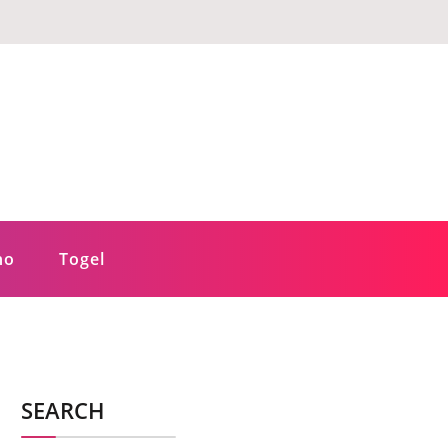
Keamanan Terjamin
perlindungan data maksimal dan transaksi yang aman.
no
Togel
SEARCH