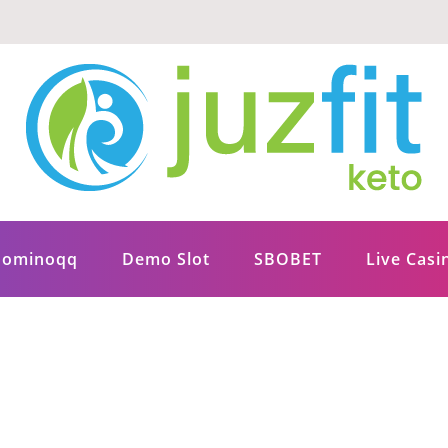
qq dengan Sistem 
 keamanan terjamin. Nikmati permainan poker dengan 
Dominoqq
Demo Slot
SBOBET
Live Casi