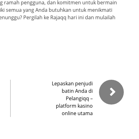
ang ramah pengguna, dan komitmen untuk bermain
liki semua yang Anda butuhkan untuk menikmati
nunggu? Pergilah ke Rajaqq hari ini dan mulailah
Lepaskan penjudi
batin Anda di
Pelangiqq –
platform kasino
online utama