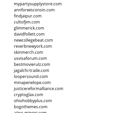
mypartysupplystore.com
annforwisconsin.com
findjaipur.com
cultofjim.com
glimmerick.com
davidfollett.com
newcollegebeat.com
reverbnewyork.com
skinmerch.com
usvisaforum.com
bestmovierulz.com
jagalchi-trade.com
loopersound.com
minapenelope.com
justicereformalliance.com
cryptoglax.com
ohiohobbyplus.com
bogothemes.com
ajino-mingei.com