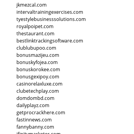
jkmezcal.com
intervaltrainingexercises.com
tyestylebusinesssolutions.com
royalpoipet.com
thestaurant.com
bestlinktrackingsoftware.com
clublubupoo.com
bonusmazijeu.com
bonuskyfojea.com
bonuskorokee.com
bonusgexipoy.com
casinorelaxluxe.com
clubetechplay.com
domdombd.com
dailyplayz.com
getprocrackhere.com
fastinnews.com
fannybanny.com
ifinitymarketer.com