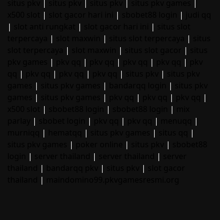
situs pkv
|
situs pkv
|
situs pkv
|
situs pkv games
|
x500 slot
|
slot gacor hari ini
|
sbobet88 login
|
judi qq
|
slot anti rungkat
|
slot gacor hari ini
|
situs slot
terpercaya
|
slot maxwin
|
situs slot terpercaya
|
situs
slot terpercaya
|
slot maxwin
|
situs slot gacor
|
situs
pkv games
|
pkv qq
|
pkv qq
|
pkv qq
|
pkv qq
|
pkv
qq
|
pkv qq
|
pkv qq
|
pkv qq
|
situs pkv
|
situs pkv
games
|
situs pkv games
|
bandarqq login
|
situs pkv
games
|
situs pkv games
|
pkv qq
|
pkv qq
|
pkv qq
|
x500 slot
|
sbobet88 login
|
sbobet88 login
|
mix
parlay
|
sbobet login
|
pkv qq
|
pkv qq
|
menuqq
|
murniqq
|
hematqq
|
situs pkv games
|
situs qq
|
situs pkv games
|
poker online
|
situs pkv
|
sbobet88
login
|
server thailand
|
server thailand
|
server
thailand
|
bandarqq pkv
|
situs pkv
|
slot gacor
thailand
|
maindomino99.pkvgamesresmi.org