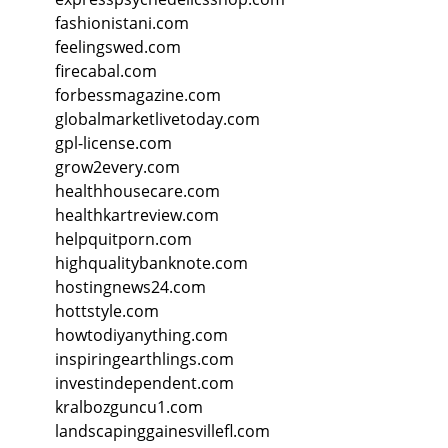
fashionistani.com
feelingswed.com
firecabal.com
forbessmagazine.com
globalmarketlivetoday.com
gpl-license.com
grow2every.com
healthhousecare.com
healthkartreview.com
helpquitporn.com
highqualitybanknote.com
hostingnews24.com
hottstyle.com
howtodiyanything.com
inspiringearthlings.com
investindependent.com
kralbozguncu1.com
landscapinggainesvillefl.com