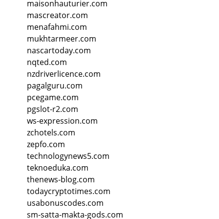
maisonhauturier.com
mascreator.com
menafahmi.com
mukhtarmeer.com
nascartoday.com
nqted.com
nzdriverlicence.com
pagalguru.com
pcegame.com
pgslot-r2.com
ws-expression.com
zchotels.com
zepfo.com
technologynews5.com
teknoeduka.com
thenews-blog.com
todaycryptotimes.com
usabonuscodes.com
sm-satta-makta-gods.com