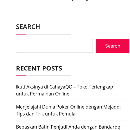
SEARCH
Search
RECENT POSTS
Ikuti Aksinya di CahayaQQ – Toko Terlengkap
untuk Permainan Online
Menjelajahi Dunia Poker Online dengan Mejaqq:
Tips dan Trik untuk Pemula
Bebaskan Batin Penjudi Anda dengan Bandarqq: