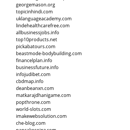
georgemason.org
topicinhindi.com
uklanguageacademy.com
lindehealthcarefree.com
allbusinessjobs.info
top10products.net
pickabatours.com
beastmode-bodybuilding.com
financelplan.info
businessfuture.info
infojudibet.com
cbdmap.info
deanbeanxn.com
matkarajdhanigame.com
popthrone.com
world-slots.com
imakewebsolution.com
che-blog.com
pancakecoinz.com