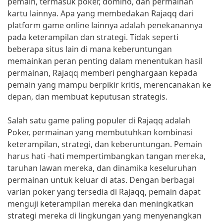
pemain, termasuk poker, domino, dan permainan
kartu lainnya. Apa yang membedakan Rajaqq dari
platform game online lainnya adalah penekanannya
pada keterampilan dan strategi. Tidak seperti
beberapa situs lain di mana keberuntungan
memainkan peran penting dalam menentukan hasil
permainan, Rajaqq memberi penghargaan kepada
pemain yang mampu berpikir kritis, merencanakan ke
depan, dan membuat keputusan strategis.
Salah satu game paling populer di Rajaqq adalah
Poker, permainan yang membutuhkan kombinasi
keterampilan, strategi, dan keberuntungan. Pemain
harus hati -hati mempertimbangkan tangan mereka,
taruhan lawan mereka, dan dinamika keseluruhan
permainan untuk keluar di atas. Dengan berbagai
varian poker yang tersedia di Rajaqq, pemain dapat
menguji keterampilan mereka dan meningkatkan
strategi mereka di lingkungan yang menyenangkan