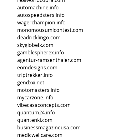
automachine.info
autospeedsters.info
wagerchampion.info
monomousumicontest.com
deadricklingo.com
skyglobefx.com
gamblespherex.info
agentur-ramsenthaler.com
eomdesigns.com
triptrekker.info
gendxxi.net
motomasters.info
mycarzone.info
vibecasaconcepts.com
quantum24.info
quantenki.com
businessmagazineusa.com
medicwellcare.com