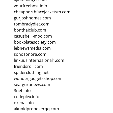
yourfreehost.info
cheapnorthfacejacketsm.com
gurjoshhomes.com
tombradydiet.com
bonthaiclub.com
casusbelli-mod.com
bookplatesociety.com
lebnewsmedia.com
sonosonora.com
linkuusinternasional1.com
friendsroll.com
spiderclothing.net
wondergadgetsshop.com
seatgurunews.com
3net.info
codeplex.info
okena.info
akunidpropokerqq.com