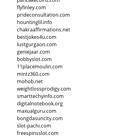
flyfinley.com
prideconsultation.com
hountinglil.info
chakraaffirmations.net
bestjokes4u.com
lustgurgaon.com
geniejaar.com
bobbyslot.com
11placemoulin.com
mintz360.com
mohob.net
weightlossprodigy.com
smarttechyinfo.com
digitalnotebook.org
maxualguru.com
bongdasuncity.com
slot-pachi.com
freespinsslot.com