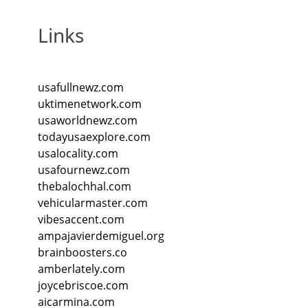
Links
usafullnewz.com
uktimenetwork.com
usaworldnewz.com
todayusaexplore.com
usalocality.com
usafournewz.com
thebalochhal.com
vehicularmaster.com
vibesaccent.com
ampajavierdemiguel.org
brainboosters.co
amberlately.com
joycebriscoe.com
aicarmina.com