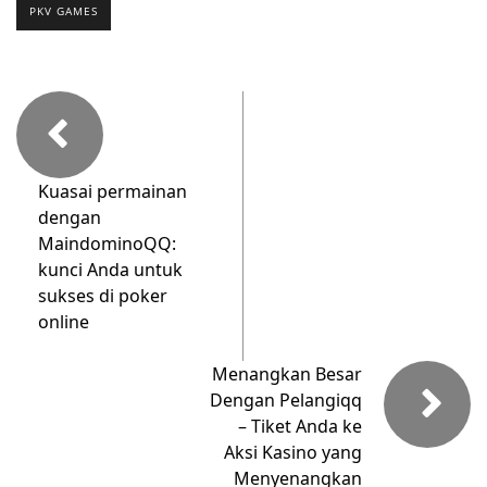
PKV GAMES
Kuasai permainan
dengan
MaindominoQQ:
kunci Anda untuk
sukses di poker
online
Menangkan Besar
Dengan Pelangiqq
– Tiket Anda ke
Aksi Kasino yang
Menyenangkan