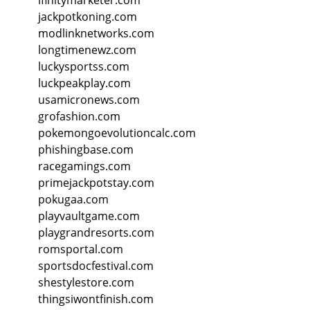
jackpotkoning.com
modlinknetworks.com
longtimenewz.com
luckysportss.com
luckpeakplay.com
usamicronews.com
grofashion.com
pokemongoevolutioncalc.com
phishingbase.com
racegamings.com
primejackpotstay.com
pokugaa.com
playvaultgame.com
playgrandresorts.com
romsportal.com
sportsdocfestival.com
shestylestore.com
thingsiwontfinish.com