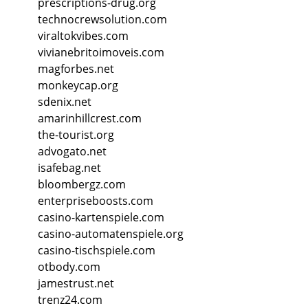
prescriptions-drug.org
technocrewsolution.com
viraltokvibes.com
vivianebritoimoveis.com
magforbes.net
monkeycap.org
sdenix.net
amarinhillcrest.com
the-tourist.org
advogato.net
isafebag.net
bloombergz.com
enterpriseboosts.com
casino-kartenspiele.com
casino-automatenspiele.org
casino-tischspiele.com
otbody.com
jamestrust.net
trenz24.com