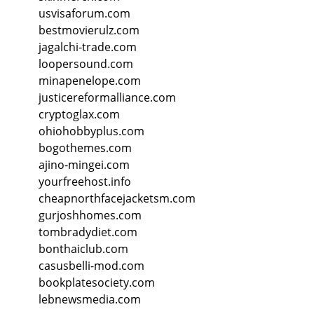
usvisaforum.com
bestmovierulz.com
jagalchi-trade.com
loopersound.com
minapenelope.com
justicereformalliance.com
cryptoglax.com
ohiohobbyplus.com
bogothemes.com
ajino-mingei.com
yourfreehost.info
cheapnorthfacejacketsm.com
gurjoshhomes.com
tombradydiet.com
bonthaiclub.com
casusbelli-mod.com
bookplatesociety.com
lebnewsmedia.com