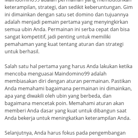
keterampilan, strategi, dan sedikit keberuntungan. Gim
ini dimainkan dengan satu set domino dan tujuannya
adalah menjadi pemain pertama yang menyingkirkan
semua ubin Anda. Permainan ini serba cepat dan bisa
sangat kompetitif, jadi penting untuk memiliki
pemahaman yang kuat tentang aturan dan strategi
untuk berhasil.
Salah satu hal pertama yang harus Anda lakukan ketika
mencoba menguasai Maindomino99 adalah
membiasakan diri dengan aturan permainan. Pastikan
Anda memahami bagaimana permainan ini dimainkan,
apa yang diwakili oleh ubin yang berbeda, dan
bagaimana mencetak poin. Memahami aturan akan
memberi Anda dasar yang kuat untuk dibangun saat
Anda bekerja untuk meningkatkan keterampilan Anda.
Selanjutnya, Anda harus fokus pada pengembangan