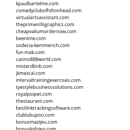
kpaulbartelme.com
comedyclubofhiltonhead.com
virtualartsassistant.com
theprimeinfographics.com
cheapvaliumordernow.com
beenime.com
sodecia-kemmerich.com
fun-mak.com
casino888world.com
misterdbnb.com
jkmezcal.com
intervaltrainingexercises.com
tyestylebusinesssolutions.com
royalpoipet.com
thestaurant.com
bestlinktrackingsoftware.com
clublubupoo.com
bonusmazijeu.com
bonuskyfojea.com