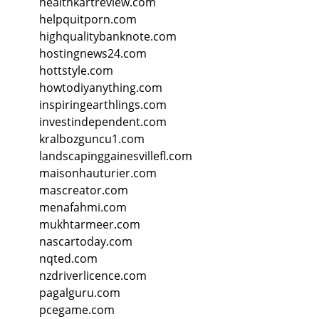
healthkartreview.com
helpquitporn.com
highqualitybanknote.com
hostingnews24.com
hottstyle.com
howtodiyanything.com
inspiringearthlings.com
investindependent.com
kralbozguncu1.com
landscapinggainesvillefl.com
maisonhauturier.com
mascreator.com
menafahmi.com
mukhtarmeer.com
nascartoday.com
nqted.com
nzdriverlicence.com
pagalguru.com
pcegame.com