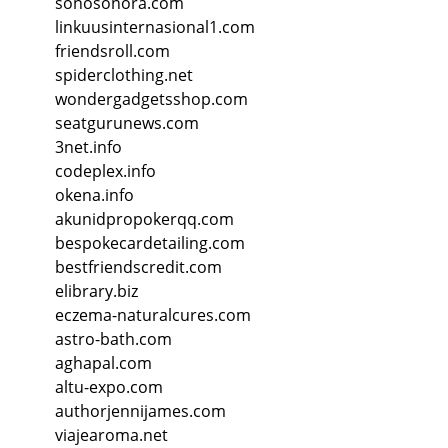
sonosonora.com
linkuusinternasional1.com
friendsroll.com
spiderclothing.net
wondergadgetsshop.com
seatgurunews.com
3net.info
codeplex.info
okena.info
akunidpropokerqq.com
bespokecardetailing.com
bestfriendscredit.com
elibrary.biz
eczema-naturalcures.com
astro-bath.com
aghapal.com
altu-expo.com
authorjennijames.com
viajearoma.net