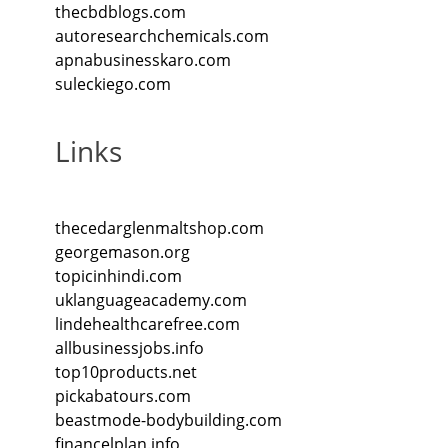
thecbdblogs.com
autoresearchchemicals.com
apnabusinesskaro.com
suleckiego.com
Links
thecedarglenmaltshop.com
georgemason.org
topicinhindi.com
uklanguageacademy.com
lindehealthcarefree.com
allbusinessjobs.info
top10products.net
pickabatours.com
beastmode-bodybuilding.com
financelplan.info