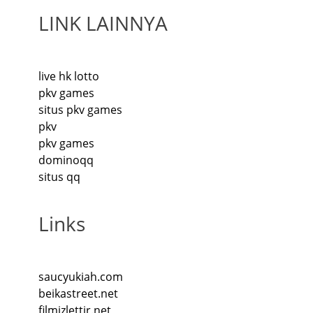
LINK LAINNYA
live hk lotto
pkv games
situs pkv games
pkv
pkv games
dominoqq
situs qq
Links
saucyukiah.com
beikastreet.net
filmizlettir.net