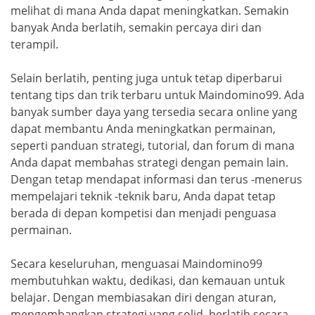
melihat di mana Anda dapat meningkatkan. Semakin
banyak Anda berlatih, semakin percaya diri dan
terampil.
Selain berlatih, penting juga untuk tetap diperbarui
tentang tips dan trik terbaru untuk Maindomino99. Ada
banyak sumber daya yang tersedia secara online yang
dapat membantu Anda meningkatkan permainan,
seperti panduan strategi, tutorial, dan forum di mana
Anda dapat membahas strategi dengan pemain lain.
Dengan tetap mendapat informasi dan terus -menerus
mempelajari teknik -teknik baru, Anda dapat tetap
berada di depan kompetisi dan menjadi penguasa
permainan.
Secara keseluruhan, menguasai Maindomino99
membutuhkan waktu, dedikasi, dan kemauan untuk
belajar. Dengan membiasakan diri dengan aturan,
mengembangkan strategi yang solid, berlatih secara