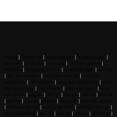
pkv qq
|
domino99
|
bandarqq pkv
|
bandarqq pkv
|
situs pkv
|
situs pkv
|
situs pkv
|
situs pkv games
|
x500 slot
|
slot gacor hari ini
|
sbobet88 login
|
judi qq
|
slot anti rungkat
|
slot gacor hari ini
|
situs slot
terpercaya
|
slot maxwin
|
situs slot terpercaya
|
situs
slot terpercaya
|
slot maxwin
|
situs slot gacor
|
situs
pkv games
|
pkv qq
|
pkv qq
|
pkv qq
|
pkv qq
|
pkv qq
|
pkv qq
|
pkv qq
|
pkv qq
|
situs pkv
|
situs pkv games
|
situs pkv games
|
bandarqq login
|
situs pkv games
|
situs pkv games
|
pkv qq
|
pkv qq
|
pkv qq
|
x500 slot
|