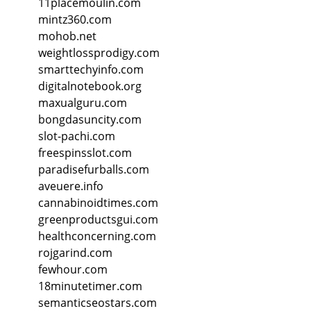
11placemoulin.com
mintz360.com
mohob.net
weightlossprodigy.com
smarttechyinfo.com
digitalnotebook.org
maxualguru.com
bongdasuncity.com
slot-pachi.com
freespinsslot.com
paradisefurballs.com
aveuere.info
cannabinoidtimes.com
greenproductsgui.com
healthconcerning.com
rojgarind.com
fewhour.com
18minutetimer.com
semanticseostars.com