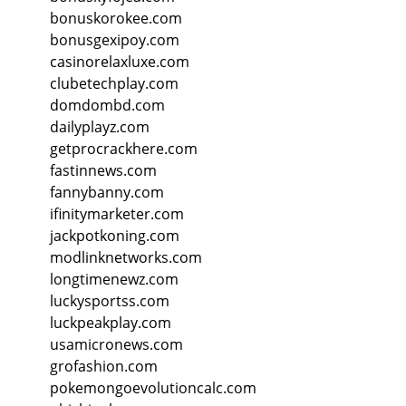
bonuskorokee.com
bonusgexipoy.com
casinorelaxluxe.com
clubetechplay.com
domdombd.com
dailyplayz.com
getprocrackhere.com
fastinnews.com
fannybanny.com
ifinitymarketer.com
jackpotkoning.com
modlinknetworks.com
longtimenewz.com
luckysportss.com
luckpeakplay.com
usamicronews.com
grofashion.com
pokemongoevolutioncalc.com