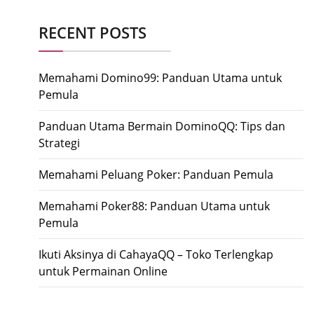
RECENT POSTS
Memahami Domino99: Panduan Utama untuk
Pemula
Panduan Utama Bermain DominoQQ: Tips dan
Strategi
Memahami Peluang Poker: Panduan Pemula
Memahami Poker88: Panduan Utama untuk
Pemula
Ikuti Aksinya di CahayaQQ – Toko Terlengkap
untuk Permainan Online