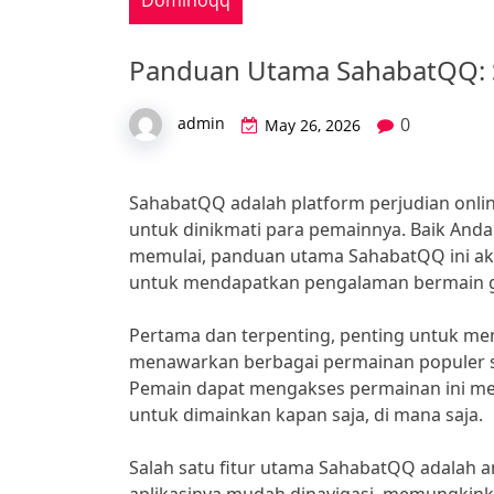
Dominoqq
Panduan Utama SahabatQQ: 
0
admin
May 26, 2026
SahabatQQ adalah platform perjudian on
untuk dinikmati para pemainnya. Baik And
memulai, panduan utama SahabatQQ ini ak
untuk mendapatkan pengalaman bermain 
Pertama dan terpenting, penting untuk me
menawarkan berbagai permainan populer se
Pemain dapat mengakses permainan ini mela
untuk dimainkan kapan saja, di mana saja.
Salah satu fitur utama SahabatQQ adalah