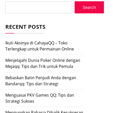
Search
RECENT POSTS
Ikuti Aksinya di CahayaQQ – Toko
Terlengkap untuk Permainan Online
Menjelajahi Dunia Poker Online dengan
Mejaqq: Tips dan Trik untuk Pemula
Bebaskan Batin Penjudi Anda dengan
Bandarqq: Tips dan Strategi
Menguasai PKV Games QQ: Tips dan
Strategi Sukses
Mengungkap Rahasia Dibalik Kesuksesan