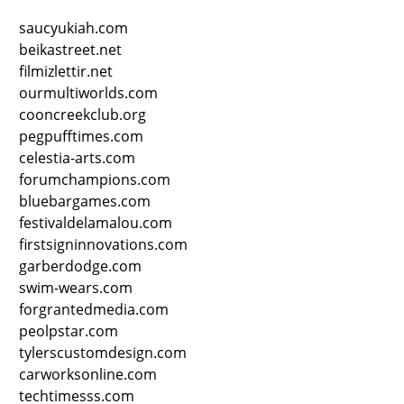
saucyukiah.com
beikastreet.net
filmizlettir.net
ourmultiworlds.com
cooncreekclub.org
pegpufftimes.com
celestia-arts.com
forumchampions.com
bluebargames.com
festivaldelamalou.com
firstsigninnovations.com
garberdodge.com
swim-wears.com
forgrantedmedia.com
peolpstar.com
tylerscustomdesign.com
carworksonline.com
techtimesss.com