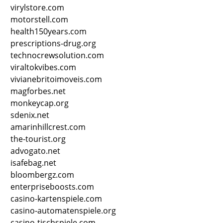
virylstore.com
motorstell.com
health150years.com
prescriptions-drug.org
technocrewsolution.com
viraltokvibes.com
vivianebritoimoveis.com
magforbes.net
monkeycap.org
sdenix.net
amarinhillcrest.com
the-tourist.org
advogato.net
isafebag.net
bloombergz.com
enterpriseboosts.com
casino-kartenspiele.com
casino-automatenspiele.org
casino-tischspiele.com