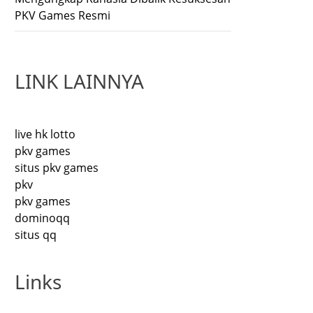
PKV Games Resmi
LINK LAINNYA
live hk lotto
pkv games
situs pkv games
pkv
pkv games
dominoqq
situs qq
Links