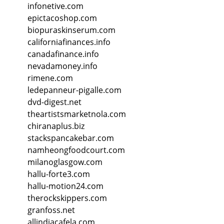
infonetive.com
epictacoshop.com
biopuraskinserum.com
californiafinances.info
canadafinance.info
nevadamoney.info
rimene.com
ledepanneur-pigalle.com
dvd-digest.net
theartistsmarketnola.com
chiranaplus.biz
stackspancakebar.com
namheongfoodcourt.com
milanoglasgow.com
hallu-forte3.com
hallu-motion24.com
therockskippers.com
granfoss.net
allindiacafela.com