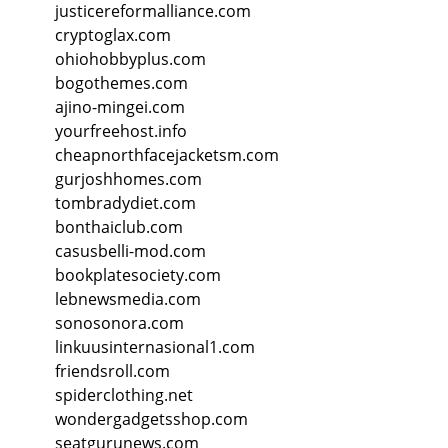
justicereformalliance.com
cryptoglax.com
ohiohobbyplus.com
bogothemes.com
ajino-mingei.com
yourfreehost.info
cheapnorthfacejacketsm.com
gurjoshhomes.com
tombradydiet.com
bonthaiclub.com
casusbelli-mod.com
bookplatesociety.com
lebnewsmedia.com
sonosonora.com
linkuusinternasional1.com
friendsroll.com
spiderclothing.net
wondergadgetsshop.com
seatgurunews.com