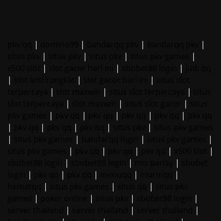
pkv qq
|
domino99
|
bandarqq pkv
|
bandarqq pkv
|
situs pkv
|
situs pkv
|
situs pkv
|
situs pkv games
|
x500 slot
|
slot gacor hari ini
|
sbobet88 login
|
judi qq
|
slot anti rungkat
|
slot gacor hari ini
|
situs slot
terpercaya
|
slot maxwin
|
situs slot terpercaya
|
situs
slot terpercaya
|
slot maxwin
|
situs slot gacor
|
situs
pkv games
|
pkv qq
|
pkv qq
|
pkv qq
|
pkv qq
|
pkv qq
|
pkv qq
|
pkv qq
|
pkv qq
|
situs pkv
|
situs pkv games
|
situs pkv games
|
bandarqq login
|
situs pkv games
|
situs pkv games
|
pkv qq
|
pkv qq
|
pkv qq
|
x500 slot
|
sbobet88 login
|
sbobet88 login
|
mix parlay
|
sbobet
login
|
pkv qq
|
pkv qq
|
menuqq
|
murniqq
|
hematqq
|
situs pkv games
|
situs qq
|
situs pkv
games
|
poker online
|
situs pkv
|
sbobet88 login
|
server thailand
|
server thailand
|
server thailand
|