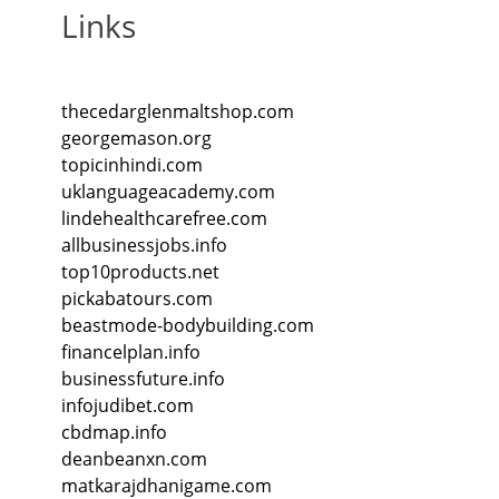
Links
thecedarglenmaltshop.com
georgemason.org
topicinhindi.com
uklanguageacademy.com
lindehealthcarefree.com
allbusinessjobs.info
top10products.net
pickabatours.com
beastmode-bodybuilding.com
financelplan.info
businessfuture.info
infojudibet.com
cbdmap.info
deanbeanxn.com
matkarajdhanigame.com