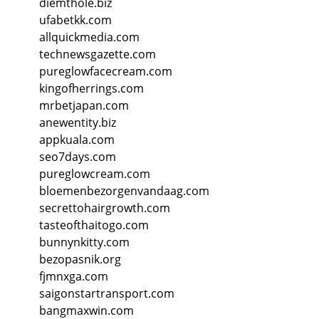
diemthole.biz
ufabetkk.com
allquickmedia.com
technewsgazette.com
pureglowfacecream.com
kingofherrings.com
mrbetjapan.com
anewentity.biz
appkuala.com
seo7days.com
pureglowcream.com
bloemenbezorgenvandaag.com
secrettohairgrowth.com
tasteofthaitogo.com
bunnynkitty.com
bezopasnik.org
fjmnxga.com
saigonstartransport.com
bangmaxwin.com