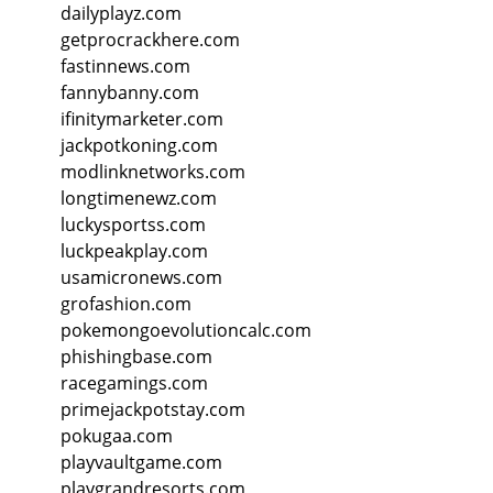
dailyplayz.com
getprocrackhere.com
fastinnews.com
fannybanny.com
ifinitymarketer.com
jackpotkoning.com
modlinknetworks.com
longtimenewz.com
luckysportss.com
luckpeakplay.com
usamicronews.com
grofashion.com
pokemongoevolutioncalc.com
phishingbase.com
racegamings.com
primejackpotstay.com
pokugaa.com
playvaultgame.com
playgrandresorts.com