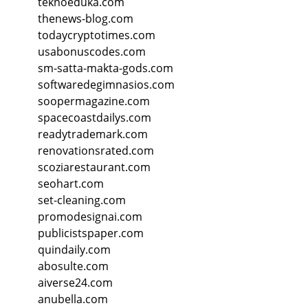
teknoeduka.com
thenews-blog.com
todaycryptotimes.com
usabonuscodes.com
sm-satta-makta-gods.com
softwaredegimnasios.com
soopermagazine.com
spacecoastdailys.com
readytrademark.com
renovationsrated.com
scoziarestaurant.com
seohart.com
set-cleaning.com
promodesignai.com
publicistspaper.com
quindaily.com
abosulte.com
aiverse24.com
anubella.com