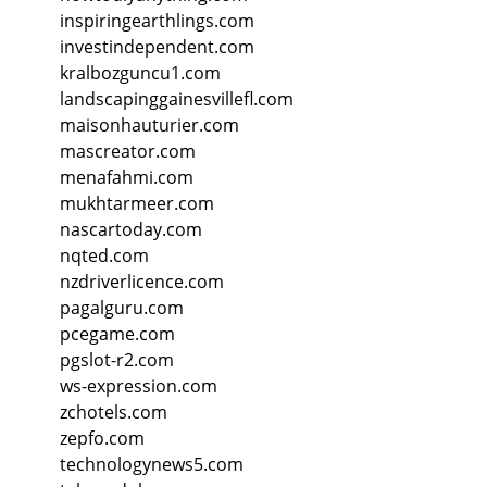
inspiringearthlings.com
investindependent.com
kralbozguncu1.com
landscapinggainesvillefl.com
maisonhauturier.com
mascreator.com
menafahmi.com
mukhtarmeer.com
nascartoday.com
nqted.com
nzdriverlicence.com
pagalguru.com
pcegame.com
pgslot-r2.com
ws-expression.com
zchotels.com
zepfo.com
technologynews5.com