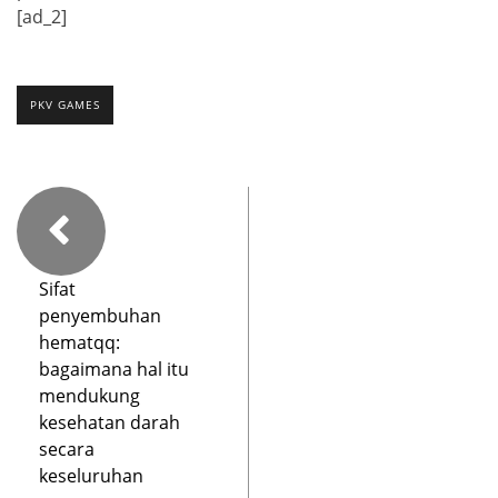
[ad_2]
PKV GAMES
Sifat
penyembuhan
hematqq:
bagaimana hal itu
mendukung
kesehatan darah
secara
keseluruhan