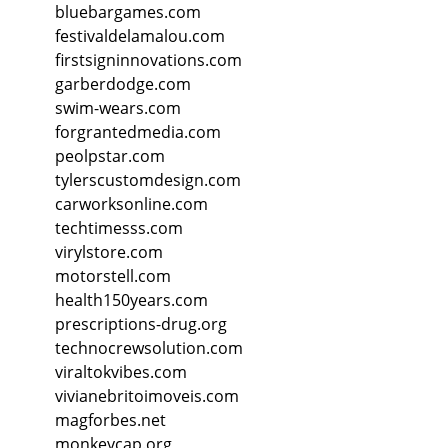
bluebargames.com
festivaldelamalou.com
firstsigninnovations.com
garberdodge.com
swim-wears.com
forgrantedmedia.com
peolpstar.com
tylerscustomdesign.com
carworksonline.com
techtimesss.com
virylstore.com
motorstell.com
health150years.com
prescriptions-drug.org
technocrewsolution.com
viraltokvibes.com
vivianebritoimoveis.com
magforbes.net
monkeycap.org