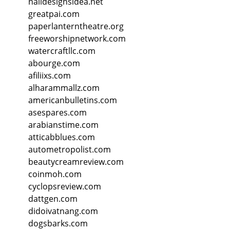
naildesignsidea.net
greatpai.com
paperlanterntheatre.org
freeworshipnetwork.com
watercraftllc.com
abourge.com
afiliixs.com
alharammallz.com
americanbulletins.com
asespares.com
arabianstime.com
atticabblues.com
autometropolist.com
beautycreamreview.com
coinmoh.com
cyclopsreview.com
dattgen.com
didoivatnang.com
dogsbarks.com