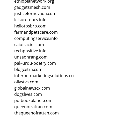
ethiopianetwork.org
gadgetsmesh.com
justicefornevada.com
leisuretours.info
hellotbsbro.com
farmandpetscare.com
computingservice.info
caiofracini.com
techpositive.info
unseonrang.com
pak-urdu-poetry.com
blogcetra.com
internetmarketingsolutions.co
ollystvs.com
globalnewscx.com
dogslives.com
pdfbookplanet.com
queenofrattan.com
thequeenofrattan.com