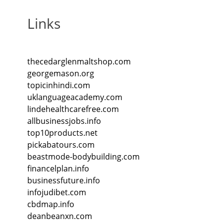
Links
thecedarglenmaltshop.com
georgemason.org
topicinhindi.com
uklanguageacademy.com
lindehealthcarefree.com
allbusinessjobs.info
top10products.net
pickabatours.com
beastmode-bodybuilding.com
financelplan.info
businessfuture.info
infojudibet.com
cbdmap.info
deanbeanxn.com