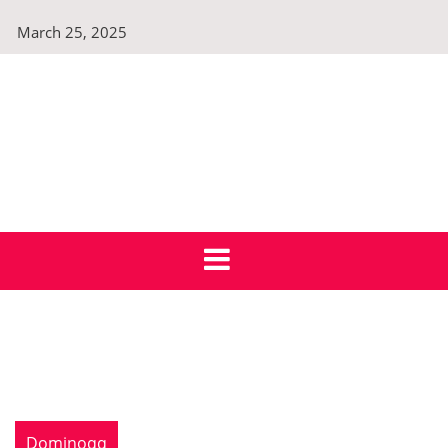
Skip
March 25, 2025
to
content
Situs Bandarqq
Mainkan di situs Bandarqq dengan sistem keamanan
terjamin. Nikmati permainan poker dengan
perlindungan data maksimal dan transaksi yang aman.
dengan Sistem
Keamanan
Terjamin
Dominoqq