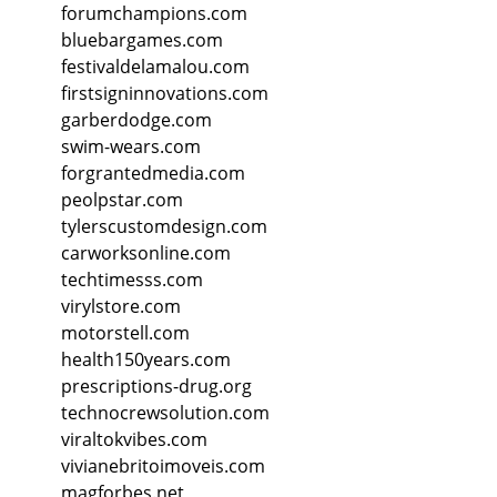
forumchampions.com
bluebargames.com
festivaldelamalou.com
firstsigninnovations.com
garberdodge.com
swim-wears.com
forgrantedmedia.com
peolpstar.com
tylerscustomdesign.com
carworksonline.com
techtimesss.com
virylstore.com
motorstell.com
health150years.com
prescriptions-drug.org
technocrewsolution.com
viraltokvibes.com
vivianebritoimoveis.com
magforbes.net