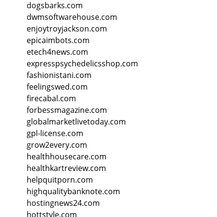
dogsbarks.com
dwmsoftwarehouse.com
enjoytroyjackson.com
epicaimbots.com
etech4news.com
expresspsychedelicsshop.com
fashionistani.com
feelingswed.com
firecabal.com
forbessmagazine.com
globalmarketlivetoday.com
gpl-license.com
grow2every.com
healthhousecare.com
healthkartreview.com
helpquitporn.com
highqualitybanknote.com
hostingnews24.com
hottstyle.com