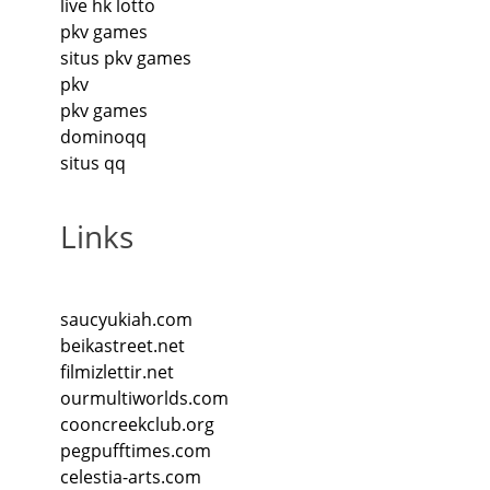
live hk lotto
pkv games
situs pkv games
pkv
pkv games
dominoqq
situs qq
Links
saucyukiah.com
beikastreet.net
filmizlettir.net
ourmultiworlds.com
cooncreekclub.org
pegpufftimes.com
celestia-arts.com