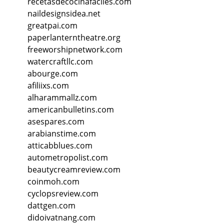
recetasdecocinafaciles.com
naildesignsidea.net
greatpai.com
paperlanterntheatre.org
freeworshipnetwork.com
watercraftllc.com
abourge.com
afiliixs.com
alharammallz.com
americanbulletins.com
asespares.com
arabianstime.com
atticabblues.com
autometropolist.com
beautycreamreview.com
coinmoh.com
cyclopsreview.com
dattgen.com
didoivatnang.com