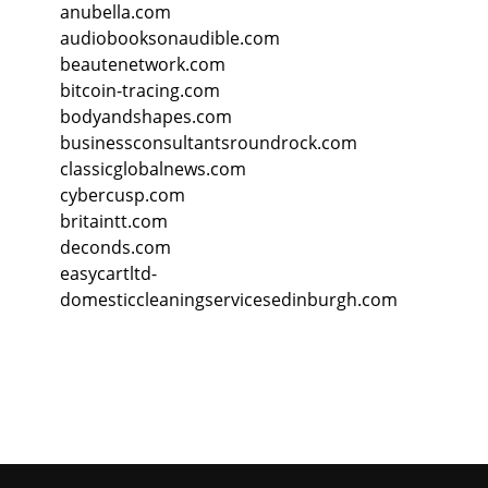
anubella.com
audiobooksonaudible.com
beautenetwork.com
bitcoin-tracing.com
bodyandshapes.com
businessconsultantsroundrock.com
classicglobalnews.com
cybercusp.com
britaintt.com
deconds.com
easycartltd-
domesticcleaningservicesedinburgh.com