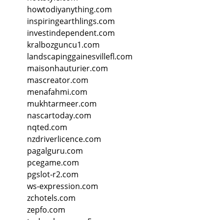
howtodiyanything.com
inspiringearthlings.com
investindependent.com
kralbozguncu1.com
landscapinggainesvillefl.com
maisonhauturier.com
mascreator.com
menafahmi.com
mukhtarmeer.com
nascartoday.com
nqted.com
nzdriverlicence.com
pagalguru.com
pcegame.com
pgslot-r2.com
ws-expression.com
zchotels.com
zepfo.com