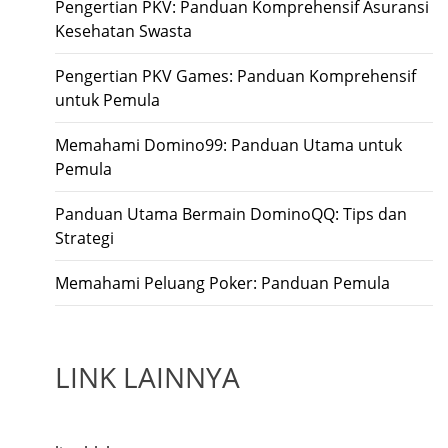
Pengertian PKV: Panduan Komprehensif Asuransi
Kesehatan Swasta
Pengertian PKV Games: Panduan Komprehensif
untuk Pemula
Memahami Domino99: Panduan Utama untuk
Pemula
Panduan Utama Bermain DominoQQ: Tips dan
Strategi
Memahami Peluang Poker: Panduan Pemula
LINK LAINNYA