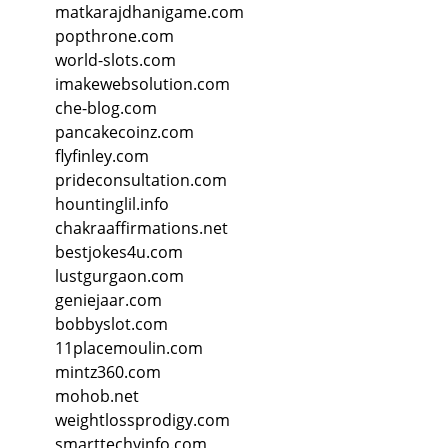
matkarajdhanigame.com
popthrone.com
world-slots.com
imakewebsolution.com
che-blog.com
pancakecoinz.com
flyfinley.com
prideconsultation.com
hountinglil.info
chakraaffirmations.net
bestjokes4u.com
lustgurgaon.com
geniejaar.com
bobbyslot.com
11placemoulin.com
mintz360.com
mohob.net
weightlossprodigy.com
smarttechyinfo.com