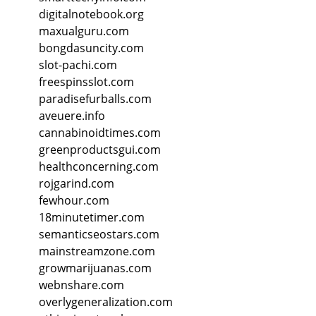
digitalnotebook.org
maxualguru.com
bongdasuncity.com
slot-pachi.com
freespinsslot.com
paradisefurballs.com
aveuere.info
cannabinoidtimes.com
greenproductsgui.com
healthconcerning.com
rojgarind.com
fewhour.com
18minutetimer.com
semanticseostars.com
mainstreamzone.com
growmarijuanas.com
webnshare.com
overlygeneralization.com