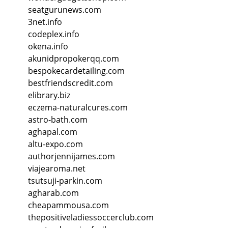
seatgurunews.com
3net.info
codeplex.info
okena.info
akunidpropokerqq.com
bespokecardetailing.com
bestfriendscredit.com
elibrary.biz
eczema-naturalcures.com
astro-bath.com
aghapal.com
altu-expo.com
authorjennijames.com
viajearoma.net
tsutsuji-parkin.com
agharab.com
cheapammousa.com
thepositiveladiessoccerclub.com