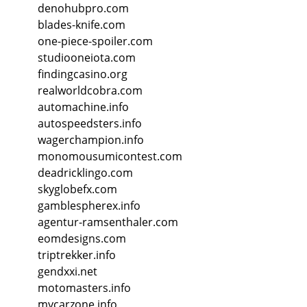
denohubpro.com
blades-knife.com
one-piece-spoiler.com
studiooneiota.com
findingcasino.org
realworldcobra.com
automachine.info
autospeedsters.info
wagerchampion.info
monomousumicontest.com
deadricklingo.com
skyglobefx.com
gamblespherex.info
agentur-ramsenthaler.com
eomdesigns.com
triptrekker.info
gendxxi.net
motomasters.info
mycarzone.info