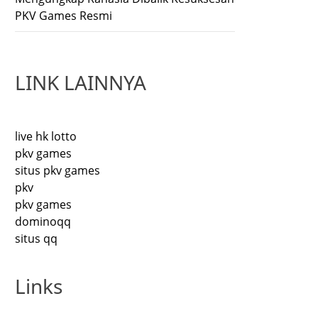
PKV Games Resmi
LINK LAINNYA
live hk lotto
pkv games
situs pkv games
pkv
pkv games
dominoqq
situs qq
Links