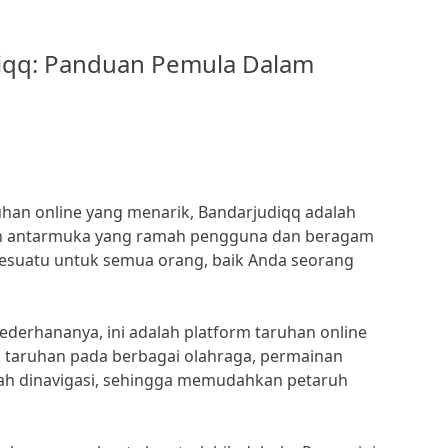
diqq: Panduan Pemula Dalam
ruhan online yang menarik, Bandarjudiqq adalah
n antarmuka yang ramah pengguna dan beragam
sesuatu untuk semua orang, baik Anda seorang
ederhananya, ini adalah platform taruhan online
aruhan pada berbagai olahraga, permainan
udah dinavigasi, sehingga memudahkan petaruh