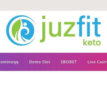
q dengan Sistem 
 keamanan terjamin. Nikmati permainan poker dengan 
Dominoqq
Demo Slot
SBOBET
Live Casi