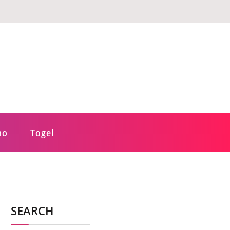
Keamanan Terjamin
perlindungan data maksimal dan transaksi yang aman.
no
Togel
SEARCH