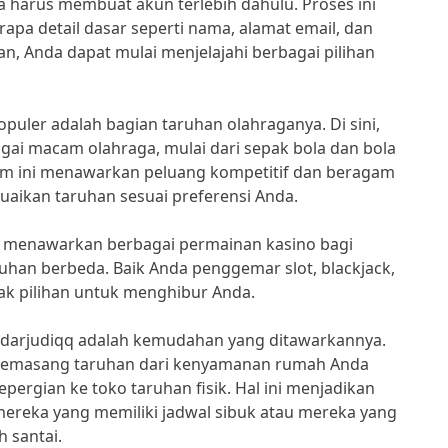
a harus membuat akun terlebih dahulu. Proses ini
pa detail dasar seperti nama, alamat email, dan
an, Anda dapat mulai menjelajahi berbagai pilihan
opuler adalah bagian taruhan olahraganya. Di sini,
i macam olahraga, mulai dari sepak bola dan bola
orm ini menawarkan peluang kompetitif dan beragam
aikan taruhan sesuai preferensi Anda.
ga menawarkan berbagai permainan kasino bagi
han berbeda. Baik Anda penggemar slot, blackjack,
k pilihan untuk menghibur Anda.
ndarjudiqq adalah kemudahan yang ditawarkannya.
 memasang taruhan dari kenyamanan rumah Anda
ergian ke toko taruhan fisik. Hal ini menjadikan
 mereka yang memiliki jadwal sibuk atau mereka yang
h santai.