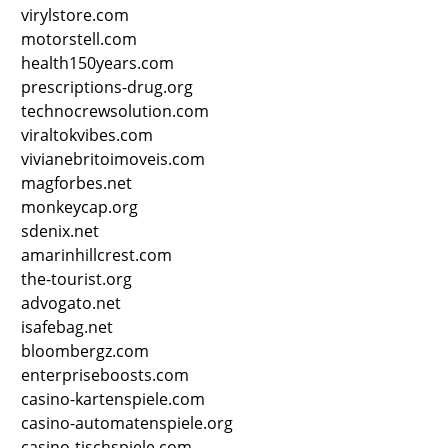
virylstore.com
motorstell.com
health150years.com
prescriptions-drug.org
technocrewsolution.com
viraltokvibes.com
vivianebritoimoveis.com
magforbes.net
monkeycap.org
sdenix.net
amarinhillcrest.com
the-tourist.org
advogato.net
isafebag.net
bloombergz.com
enterpriseboosts.com
casino-kartenspiele.com
casino-automatenspiele.org
casino-tischspiele.com