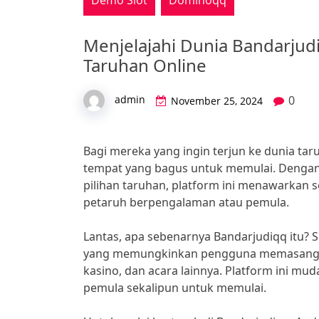
Demo Slot
Dominoqq
Menjelajahi Dunia Bandarju
Taruhan Online
0
admin
November 25, 2024
Bagi mereka yang ingin terjun ke dunia ta
tempat yang bagus untuk memulai. Denga
pilihan taruhan, platform ini menawarkan 
petaruh berpengalaman atau pemula.
Lantas, apa sebenarnya Bandarjudiqq itu? S
yang memungkinkan pengguna memasang t
kasino, dan acara lainnya. Platform ini m
pemula sekalipun untuk memulai.