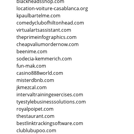
blackheadsshop.com
location-voiture-casablanca.org
kpaulbartelme.com
comedyclubofhiltonhead.com
virtualartsassistant.com
theprimeinfographics.com
cheapvaliumordernow.com
beenime.com
sodecia-kemmerich.com
fun-mak.com
casino888world.com
misterdbnb.com
jkmezcal.com
intervaltrainingexercises.com
tyestylebusinesssolutions.com
royalpoipet.com
thestaurant.com
bestlinktrackingsoftware.com
clublubupoo.com