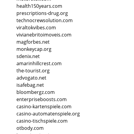
health150years.com
prescriptions-drug.org
technocrewsolution.com
viraltokvibes.com
vivianebritoimoveis.com
magforbes.net
monkeycap.org
sdenix.net
amarinhillcrest.com
the-tourist.org
advogato.net
isafebag.net
bloombergz.com
enterpriseboosts.com
casino-kartenspiele.com
casino-automatenspiele.org
casino-tischspiele.com
otbody.com