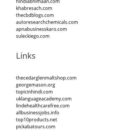
hindiabhimaan.com
khabresach.com
thecbdblogs.com
autoresearchchemicals.com
apnabusinesskaro.com
suleckiego.com
Links
thecedarglenmaltshop.com
georgemason.org
topicinhindi.com
uklanguageacademy.com
lindehealthcarefree.com
allbusinessjobs.info
top10products.net
pickabatours.com