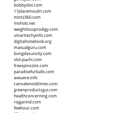
bobbyslot.com
11placemoulin.com
mintz360.com
mohob.net
weightlossprodigy.com
smarttechyinfo.com
digitalnotebook.org
maxualguru.com
bongdasuncity.com
slot-pachi.com
freespinsslot.com
paradisefurballs.com
aveuere.info
cannabinoidtimes.com
greenproductsgui.com
healthconcerning.com
rojgarind.com
fewhour.com