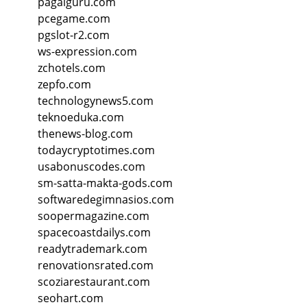
pagalguru.com
pcegame.com
pgslot-r2.com
ws-expression.com
zchotels.com
zepfo.com
technologynews5.com
teknoeduka.com
thenews-blog.com
todaycryptotimes.com
usabonuscodes.com
sm-satta-makta-gods.com
softwaredegimnasios.com
soopermagazine.com
spacecoastdailys.com
readytrademark.com
renovationsrated.com
scoziarestaurant.com
seohart.com