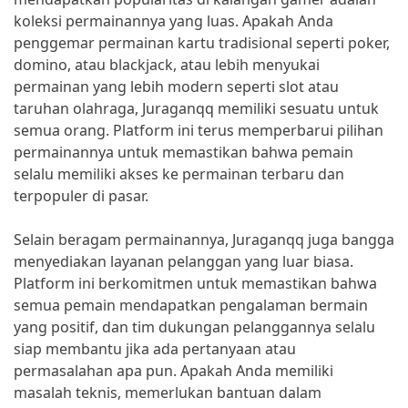
koleksi permainannya yang luas. Apakah Anda
penggemar permainan kartu tradisional seperti poker,
domino, atau blackjack, atau lebih menyukai
permainan yang lebih modern seperti slot atau
taruhan olahraga, Juraganqq memiliki sesuatu untuk
semua orang. Platform ini terus memperbarui pilihan
permainannya untuk memastikan bahwa pemain
selalu memiliki akses ke permainan terbaru dan
terpopuler di pasar.
Selain beragam permainannya, Juraganqq juga bangga
menyediakan layanan pelanggan yang luar biasa.
Platform ini berkomitmen untuk memastikan bahwa
semua pemain mendapatkan pengalaman bermain
yang positif, dan tim dukungan pelanggannya selalu
siap membantu jika ada pertanyaan atau
permasalahan apa pun. Apakah Anda memiliki
masalah teknis, memerlukan bantuan dalam