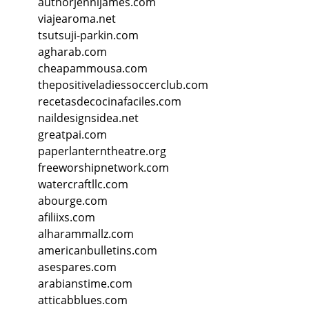
authorjennijames.com
viajearoma.net
tsutsuji-parkin.com
agharab.com
cheapammousa.com
thepositiveladiessoccerclub.com
recetasdecocinafaciles.com
naildesignsidea.net
greatpai.com
paperlanterntheatre.org
freeworshipnetwork.com
watercraftllc.com
abourge.com
afiliixs.com
alharammallz.com
americanbulletins.com
asespares.com
arabianstime.com
atticabblues.com