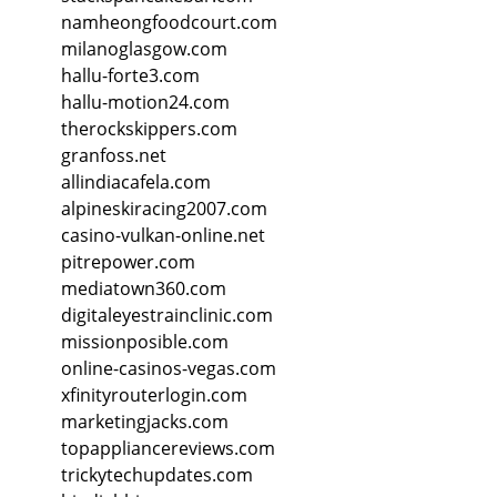
namheongfoodcourt.com
milanoglasgow.com
hallu-forte3.com
hallu-motion24.com
therockskippers.com
granfoss.net
allindiacafela.com
alpineskiracing2007.com
casino-vulkan-online.net
pitrepower.com
mediatown360.com
digitaleyestrainclinic.com
missionposible.com
online-casinos-vegas.com
xfinityrouterlogin.com
marketingjacks.com
topappliancereviews.com
trickytechupdates.com