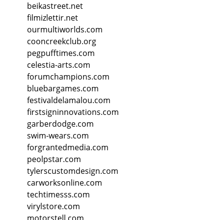
beikastreet.net
filmizlettir.net
ourmultiworlds.com
cooncreekclub.org
pegpufftimes.com
celestia-arts.com
forumchampions.com
bluebargames.com
festivaldelamalou.com
firstsigninnovations.com
garberdodge.com
swim-wears.com
forgrantedmedia.com
peolpstar.com
tylerscustomdesign.com
carworksonline.com
techtimesss.com
virylstore.com
motorstell.com