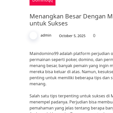
Dominoqq
Menangkan Besar Dengan Mai
untuk Sukses
0
admin
October 5, 2025
Maindomino99 adalah platform perjudian 
permainan seperti poker, domino, dan perm
menang besar, banyak pemain yang ingin 
mereka bisa keluar di atas. Namun, kesuks
penting untuk memiliki beberapa tips dan 
menang.
Salah satu tips terpenting untuk sukses 
menempel padanya. Perjudian bisa membuat
pemahaman yang jelas tentang berapa ba