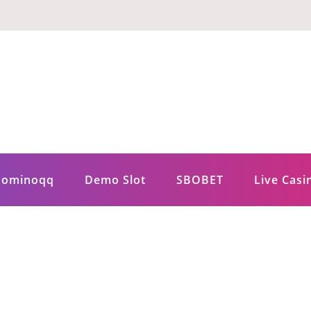
q dengan Sistem 
 keamanan terjamin. Nikmati permainan poker dengan 
Dominoqq
Demo Slot
SBOBET
Live Casi