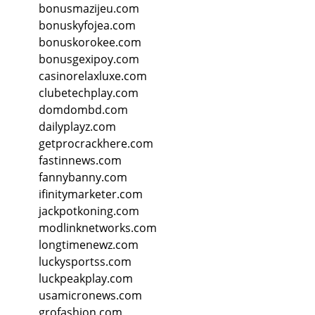
bonusmazijeu.com
bonuskyfojea.com
bonuskorokee.com
bonusgexipoy.com
casinorelaxluxe.com
clubetechplay.com
domdombd.com
dailyplayz.com
getprocrackhere.com
fastinnews.com
fannybanny.com
ifinitymarketer.com
jackpotkoning.com
modlinknetworks.com
longtimenewz.com
luckysportss.com
luckpeakplay.com
usamicronews.com
grofashion.com