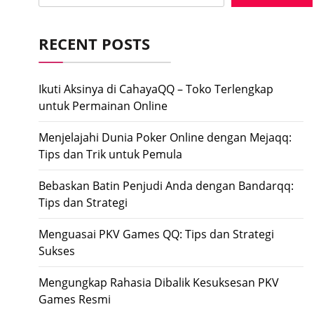
RECENT POSTS
Ikuti Aksinya di CahayaQQ – Toko Terlengkap
untuk Permainan Online
Menjelajahi Dunia Poker Online dengan Mejaqq:
Tips dan Trik untuk Pemula
Bebaskan Batin Penjudi Anda dengan Bandarqq:
Tips dan Strategi
Menguasai PKV Games QQ: Tips dan Strategi
Sukses
Mengungkap Rahasia Dibalik Kesuksesan PKV
Games Resmi