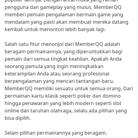
pengguna dan gameplay yang mulus, MemberQQ
memberi pemain pengalaman bermain game yang
mendalam yang pasti akan membuat mereka datang
kembali untuk menonton lebih banyak lagi.
Salah satu fitur menonjol dari MemberQQ adalah
beragam permainannya, yang diperuntukkan bagi
pemain dari semua tingkat keahlian. Apakah Anda
seorang pemula yang ingin meningkatkan
keterampilan Anda atau seorang profesional
berpengalaman yang mencari tantangan baru,
MemberQQ memiliki sesuatu untuk semua orang. Dari
permainan kartu klasik seperti poker dan domino
hingga penawaran yang lebih modern seperti slot
online dan taruhan olahraga, selalu ada pilihan yang
bisa dipilih.
Selain pilihan permainannya yang beragam,