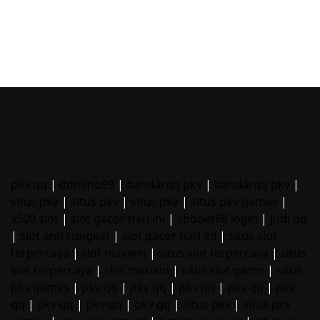
pkv qq
|
domino99
|
bandarqq pkv
|
bandarqq pkv
|
situs pkv
|
situs pkv
|
situs pkv
|
situs pkv games
|
x500 slot
|
slot gacor hari ini
|
sbobet88 login
|
judi qq
|
slot anti rungkat
|
slot gacor hari ini
|
situs slot
terpercaya
|
slot maxwin
|
situs slot terpercaya
|
situs
slot terpercaya
|
slot maxwin
|
situs slot gacor
|
situs
pkv games
|
pkv qq
|
pkv qq
|
pkv qq
|
pkv qq
|
pkv
qq
|
pkv qq
|
pkv qq
|
pkv qq
|
situs pkv
|
situs pkv