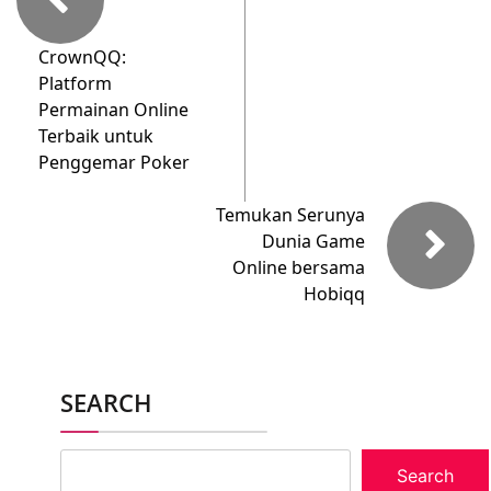
CrownQQ:
Platform
Permainan Online
Terbaik untuk
Penggemar Poker
Temukan Serunya
Dunia Game
Online bersama
Hobiqq
SEARCH
Search