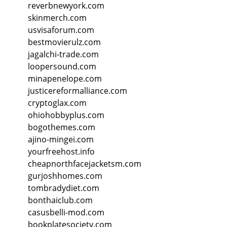
reverbnewyork.com
skinmerch.com
usvisaforum.com
bestmovierulz.com
jagalchi-trade.com
loopersound.com
minapenelope.com
justicereformalliance.com
cryptoglax.com
ohiohobbyplus.com
bogothemes.com
ajino-mingei.com
yourfreehost.info
cheapnorthfacejacketsm.com
gurjoshhomes.com
tombradydiet.com
bonthaiclub.com
casusbelli-mod.com
bookplatesociety.com