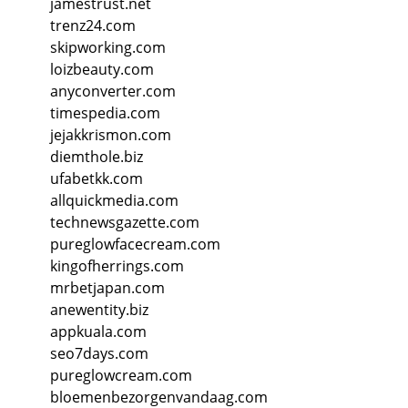
jamestrust.net
trenz24.com
skipworking.com
loizbeauty.com
anyconverter.com
timespedia.com
jejakkrismon.com
diemthole.biz
ufabetkk.com
allquickmedia.com
technewsgazette.com
pureglowfacecream.com
kingofherrings.com
mrbetjapan.com
anewentity.biz
appkuala.com
seo7days.com
pureglowcream.com
bloemenbezorgenvandaag.com