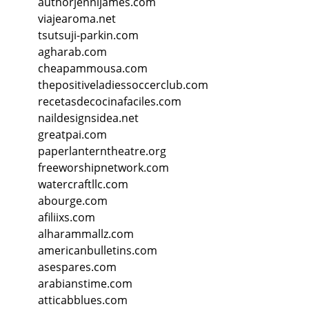
authorjennijames.com
viajearoma.net
tsutsuji-parkin.com
agharab.com
cheapammousa.com
thepositiveladiessoccerclub.com
recetasdecocinafaciles.com
naildesignsidea.net
greatpai.com
paperlanterntheatre.org
freeworshipnetwork.com
watercraftllc.com
abourge.com
afiliixs.com
alharammallz.com
americanbulletins.com
asespares.com
arabianstime.com
atticabblues.com