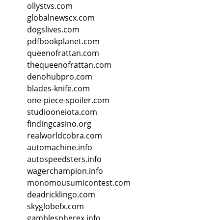
ollystvs.com
globalnewscx.com
dogslives.com
pdfbookplanet.com
queenofrattan.com
thequeenofrattan.com
denohubpro.com
blades-knife.com
one-piece-spoiler.com
studiooneiota.com
findingcasino.org
realworldcobra.com
automachine.info
autospeedsters.info
wagerchampion.info
monomousumicontest.com
deadricklingo.com
skyglobefx.com
gamblespherex.info