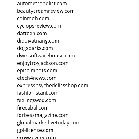
autometropolist.com
beautycreamreview.com
coinmoh.com
cyclopsreview.com
dattgen.com
didoivatnang.com
dogsbarks.com
dwmsoftwarehouse.com
enjoytroyjackson.com
epicaimbots.com
etech4news.com
expresspsychedelicsshop.com
fashionistani.com
feelingswed.com
firecabal.com
forbessmagazine.com
globalmarketlivetoday.com
gpl-license.com
grow2every.com