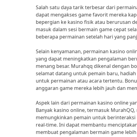
Salah satu daya tarik terbesar dari permai
dapat mengakses game favorit mereka kapa
bepergian ke kasino fisik atau berurusan
masuk dalam sesi bermain game cepat sela
beberapa permainan setelah hari yang panj
Selain kenyamanan, permainan kasino onl
yang dapat meningkatkan pengalaman ber
menang besar. Murahqq dikenal dengan bo
selamat datang untuk pemain baru, hadiah 
untuk permainan atau acara tertentu. Bo
anggaran game mereka lebih jauh dan men
Aspek lain dari permainan kasino online y
Banyak kasino online, termasuk MurahQQ,
memungkinkan pemain untuk berinteraksi 
real-time. Ini dapat membantu menciptakan 
membuat pengalaman bermain game lebi