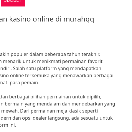
SBOBET
an kasino online di murahqq
akin populer dalam beberapa tahun terakhir,
 menarik untuk menikmati permainan favorit
diri. Salah satu platform yang mendapatkan
asino online terkemuka yang menawarkan berbagai
mati para pemain.
 berbagai pilihan permainan untuk dipilih,
n bermain yang mendalam dan mendebarkan yang
 mewah. Dari permainan meja klasik seperti
odern dan opsi dealer langsung, ada sesuatu untuk
orm ini.