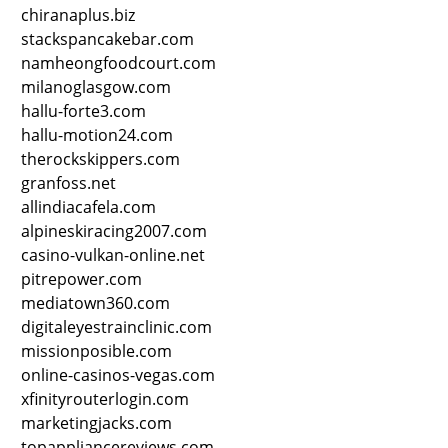
chiranaplus.biz
stackspancakebar.com
namheongfoodcourt.com
milanoglasgow.com
hallu-forte3.com
hallu-motion24.com
therockskippers.com
granfoss.net
allindiacafela.com
alpineskiracing2007.com
casino-vulkan-online.net
pitrepower.com
mediatown360.com
digitaleyestrainclinic.com
missionposible.com
online-casinos-vegas.com
xfinityrouterlogin.com
marketingjacks.com
topappliancereviews.com