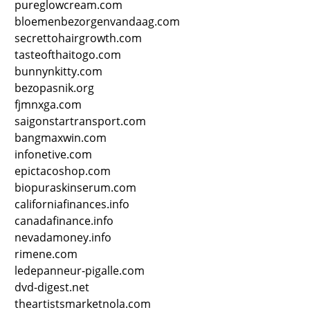
pureglowcream.com
bloemenbezorgenvandaag.com
secrettohairgrowth.com
tasteofthaitogo.com
bunnynkitty.com
bezopasnik.org
fjmnxga.com
saigonstartransport.com
bangmaxwin.com
infonetive.com
epictacoshop.com
biopuraskinserum.com
californiafinances.info
canadafinance.info
nevadamoney.info
rimene.com
ledepanneur-pigalle.com
dvd-digest.net
theartistsmarketnola.com