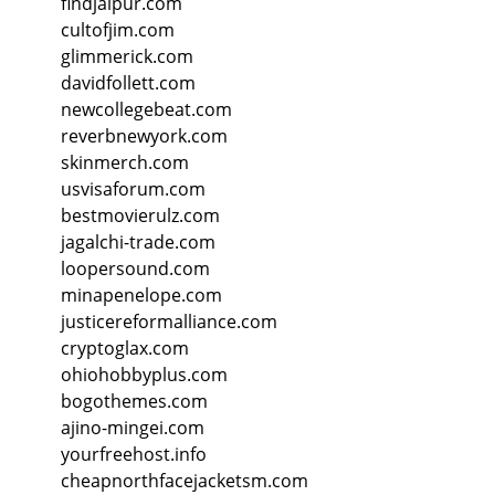
findjaipur.com
cultofjim.com
glimmerick.com
davidfollett.com
newcollegebeat.com
reverbnewyork.com
skinmerch.com
usvisaforum.com
bestmovierulz.com
jagalchi-trade.com
loopersound.com
minapenelope.com
justicereformalliance.com
cryptoglax.com
ohiohobbyplus.com
bogothemes.com
ajino-mingei.com
yourfreehost.info
cheapnorthfacejacketsm.com