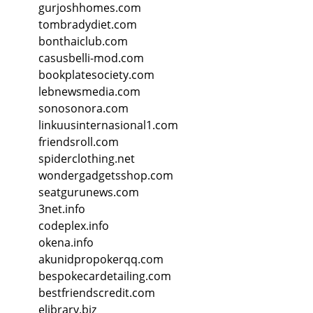
gurjoshhomes.com
tombradydiet.com
bonthaiclub.com
casusbelli-mod.com
bookplatesociety.com
lebnewsmedia.com
sonosonora.com
linkuusinternasional1.com
friendsroll.com
spiderclothing.net
wondergadgetsshop.com
seatgurunews.com
3net.info
codeplex.info
okena.info
akunidpropokerqq.com
bespokecardetailing.com
bestfriendscredit.com
elibrary.biz