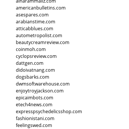
alharammallz.com
americanbulletins.com
asespares.com
arabianstime.com
atticabblues.com
autometropolist.com
beautycreamreview.com
coinmoh.com
cyclopsreview.com
dattgen.com
didoivatnang.com
dogsbarks.com
dwmsoftwarehouse.com
enjoytroyjackson.com
epicaimbots.com
etech4news.com
expresspsychedelicsshop.com
fashionistani.com
feelingswed.com