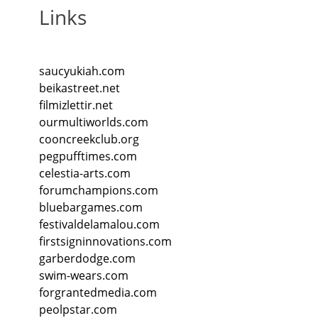
Links
saucyukiah.com
beikastreet.net
filmizlettir.net
ourmultiworlds.com
cooncreekclub.org
pegpufftimes.com
celestia-arts.com
forumchampions.com
bluebargames.com
festivaldelamalou.com
firstsigninnovations.com
garberdodge.com
swim-wears.com
forgrantedmedia.com
peolpstar.com