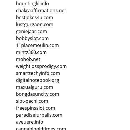
hountinglil.info
chakraaffirmations.net
bestjokes4u.com
lustgurgaon.com
geniejaar.com
bobbyslot.com
11placemoulin.com
mintz360.com
mohob.net
weightlossprodigy.com
smarttechyinfo.com
digitalnotebook.org
maxualguru.com
bongdasuncity.com
slot-pachi.com
freespinsslot.com
paradisefurballs.com
aveuere.info
cannabinoidtimes.com