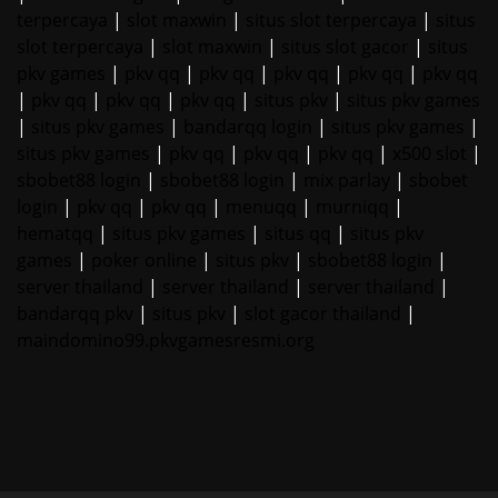
terpercaya
|
slot maxwin
|
situs slot terpercaya
|
situs
slot terpercaya
|
slot maxwin
|
situs slot gacor
|
situs
pkv games
|
pkv qq
|
pkv qq
|
pkv qq
|
pkv qq
|
pkv qq
|
pkv qq
|
pkv qq
|
pkv qq
|
situs pkv
|
situs pkv games
|
situs pkv games
|
bandarqq login
|
situs pkv games
|
situs pkv games
|
pkv qq
|
pkv qq
|
pkv qq
|
x500 slot
|
sbobet88 login
|
sbobet88 login
|
mix parlay
|
sbobet
login
|
pkv qq
|
pkv qq
|
menuqq
|
murniqq
|
hematqq
|
situs pkv games
|
situs qq
|
situs pkv
games
|
poker online
|
situs pkv
|
sbobet88 login
|
server thailand
|
server thailand
|
server thailand
|
bandarqq pkv
|
situs pkv
|
slot gacor thailand
|
maindomino99.pkvgamesresmi.org