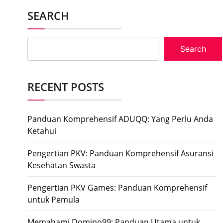
SEARCH
Search
RECENT POSTS
Panduan Komprehensif ADUQQ: Yang Perlu Anda
Ketahui
Pengertian PKV: Panduan Komprehensif Asuransi
Kesehatan Swasta
Pengertian PKV Games: Panduan Komprehensif
untuk Pemula
Memahami Domino99: Panduan Utama untuk