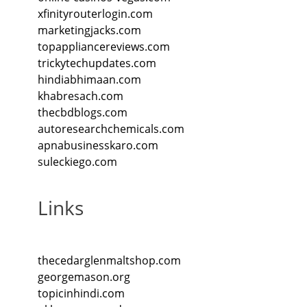
xfinityrouterlogin.com
marketingjacks.com
topappliancereviews.com
trickytechupdates.com
hindiabhimaan.com
khabresach.com
thecbdblogs.com
autoresearchchemicals.com
apnabusinesskaro.com
suleckiego.com
Links
thecedarglenmaltshop.com
georgemason.org
topicinhindi.com