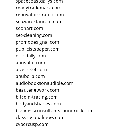
spacecoastdailys.com
readytrademark.com
renovationsrated.com
scoziarestaurant.com
seohart.com
set-cleaning.com
promodesignai.com
publicistspaper.com
quindaily.com
abosulte.com
aiverse24.com
anubella.com
audiobooksonaudible.com
beautenetwork.com
bitcoin-tracing.com
bodyandshapes.com
businessconsultantsroundrock.com
classicglobalnews.com
cybercusp.com