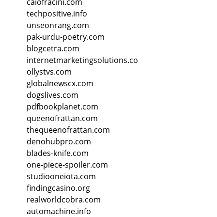
caiofracini.com
techpositive.info
unseonrang.com
pak-urdu-poetry.com
blogcetra.com
internetmarketingsolutions.co
ollystvs.com
globalnewscx.com
dogslives.com
pdfbookplanet.com
queenofrattan.com
thequeenofrattan.com
denohubpro.com
blades-knife.com
one-piece-spoiler.com
studiooneiota.com
findingcasino.org
realworldcobra.com
automachine.info