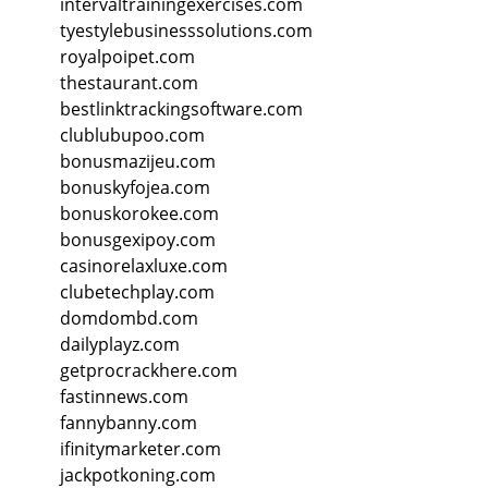
intervaltrainingexercises.com
tyestylebusinesssolutions.com
royalpoipet.com
thestaurant.com
bestlinktrackingsoftware.com
clublubupoo.com
bonusmazijeu.com
bonuskyfojea.com
bonuskorokee.com
bonusgexipoy.com
casinorelaxluxe.com
clubetechplay.com
domdombd.com
dailyplayz.com
getprocrackhere.com
fastinnews.com
fannybanny.com
ifinitymarketer.com
jackpotkoning.com