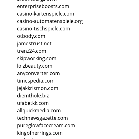
enterpriseboosts.com
casino-kartenspiele.com
casino-automatenspiele.org
casino-tischspiele.com
otbody.com
jamestrust.net
trenz24.com
skipworking.com
loizbeauty.com
anyconverter.com
timespedia.com
jejakkrismon.com
diemthole.biz
ufabetkk.com
allquickmedia.com
technewsgazette.com
pureglowfacecream.com
kingofherrings.com