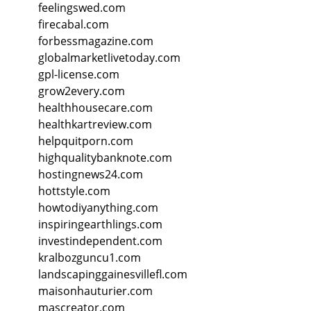
feelingswed.com
firecabal.com
forbessmagazine.com
globalmarketlivetoday.com
gpl-license.com
grow2every.com
healthhousecare.com
healthkartreview.com
helpquitporn.com
highqualitybanknote.com
hostingnews24.com
hottstyle.com
howtodiyanything.com
inspiringearthlings.com
investindependent.com
kralbozguncu1.com
landscapinggainesvillefl.com
maisonhauturier.com
mascreator.com