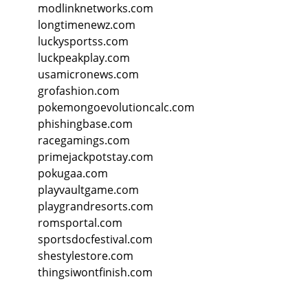
modlinknetworks.com
longtimenewz.com
luckysportss.com
luckpeakplay.com
usamicronews.com
grofashion.com
pokemongoevolutioncalc.com
phishingbase.com
racegamings.com
primejackpotstay.com
pokugaa.com
playvaultgame.com
playgrandresorts.com
romsportal.com
sportsdocfestival.com
shestylestore.com
thingsiwontfinish.com