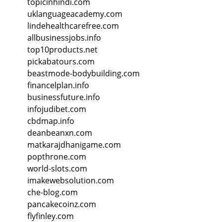
topicinhindi.com
uklanguageacademy.com
lindehealthcarefree.com
allbusinessjobs.info
top10products.net
pickabatours.com
beastmode-bodybuilding.com
financelplan.info
businessfuture.info
infojudibet.com
cbdmap.info
deanbeanxn.com
matkarajdhanigame.com
popthrone.com
world-slots.com
imakewebsolution.com
che-blog.com
pancakecoinz.com
flyfinley.com