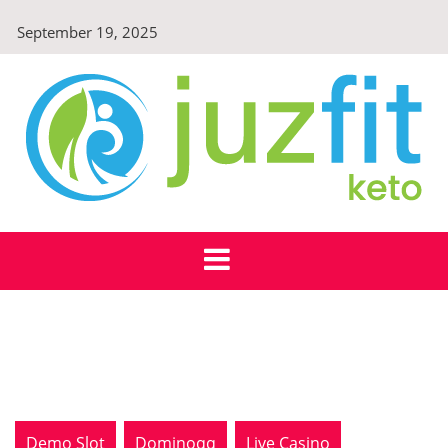
Skip
September 19, 2025
to
content
Situs Bandarqq
Mainkan di situs Bandarqq dengan sistem keamanan
terjamin. Nikmati permainan poker dengan
perlindungan data maksimal dan transaksi yang
dengan Sistem
aman.
Keamanan
Terjamin
Demo Slot
Dominoqq
Live Casino