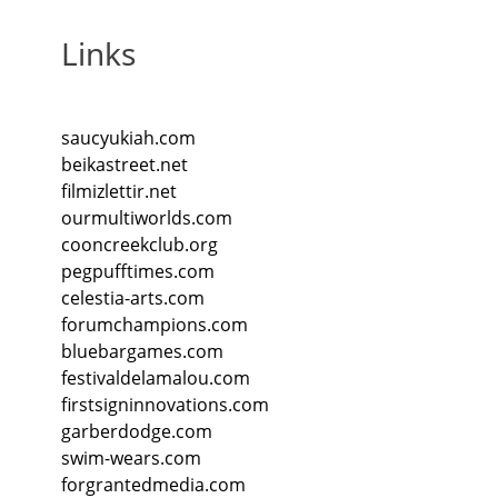
Links
saucyukiah.com
beikastreet.net
filmizlettir.net
ourmultiworlds.com
cooncreekclub.org
pegpufftimes.com
celestia-arts.com
forumchampions.com
bluebargames.com
festivaldelamalou.com
firstsigninnovations.com
garberdodge.com
swim-wears.com
forgrantedmedia.com