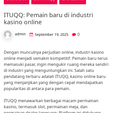
ITUQQ: Pemain baru di industri
kasino online
0
admin
September 19, 2025
Dengan munculnya perjudian online, industri kasino
online menjadi semakin kompetitif. Pemain baru terus
memasuki pasar, ingin mengukir ruang mereka sendiri
di industri yang menguntungkan ini. Salah satu
pendatang terbaru adalah ITUQQ, kasino online baru
yang menjanjikan yang dengan cepat mendapatkan
popularitas di antara para pemain.
ITUQQ menawarkan berbagai macam permainan
kasino, termasuk slot, permainan meja, dan
permainan dealer langsung. Platform ini didukung