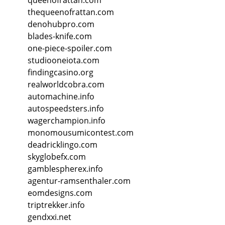
thequeenofrattan.com
denohubpro.com
blades-knife.com
one-piece-spoiler.com
studiooneiota.com
findingcasino.org
realworldcobra.com
automachine.info
autospeedsters.info
wagerchampion.info
monomousumicontest.com
deadricklingo.com
skyglobefx.com
gamblespherex.info
agentur-ramsenthaler.com
eomdesigns.com
triptrekker.info
gendxxi.net