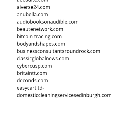
aiverse24.com
anubella.com
audiobooksonaudible.com
beautenetwork.com
bitcoin-tracing.com
bodyandshapes.com
businessconsultantsroundrock.com
classicglobalnews.com
cybercusp.com
britaintt.com
deconds.com
easycartltd-
domesticcleaningservicesedinburgh.com