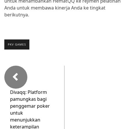
untuk menambahkan HematQQ ke rejimen pelatihan
Anda untuk membawa kinerja Anda ke tingkat
berikutnya.
PKV GAMES
Divaqq: Platform
pamungkas bagi
penggemar poker
untuk
menunjukkan
keterampilan