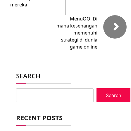
mereka
MenuQQ: Di
mana kesenangan
memenuhi
strategi di dunia
game online
SEARCH
Search
RECENT POSTS