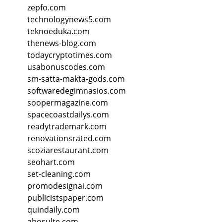
zepfo.com
technologynews5.com
teknoeduka.com
thenews-blog.com
todaycryptotimes.com
usabonuscodes.com
sm-satta-makta-gods.com
softwaredegimnasios.com
soopermagazine.com
spacecoastdailys.com
readytrademark.com
renovationsrated.com
scoziarestaurant.com
seohart.com
set-cleaning.com
promodesignai.com
publicistspaper.com
quindaily.com
abosulte.com