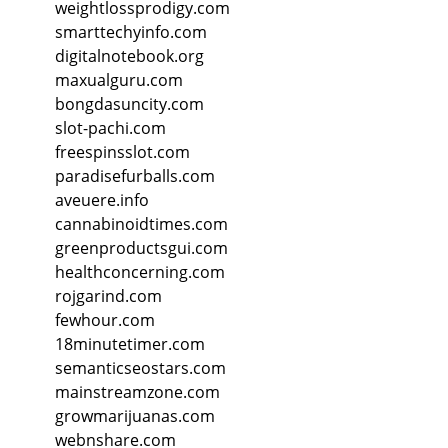
weightlossprodigy.com
smarttechyinfo.com
digitalnotebook.org
maxualguru.com
bongdasuncity.com
slot-pachi.com
freespinsslot.com
paradisefurballs.com
aveuere.info
cannabinoidtimes.com
greenproductsgui.com
healthconcerning.com
rojgarind.com
fewhour.com
18minutetimer.com
semanticseostars.com
mainstreamzone.com
growmarijuanas.com
webnshare.com