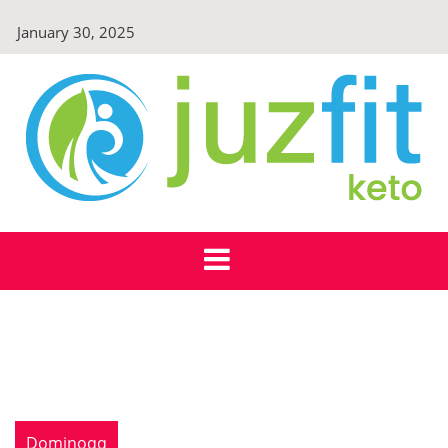
Skip
January 30, 2025
to
content
Situs Bandarqq
Mainkan di situs Bandarqq dengan sistem keamanan
terjamin. Nikmati permainan poker dengan
perlindungan data maksimal dan transaksi yang
dengan Sistem
aman.
Keamanan
Terjamin
Dominoqq