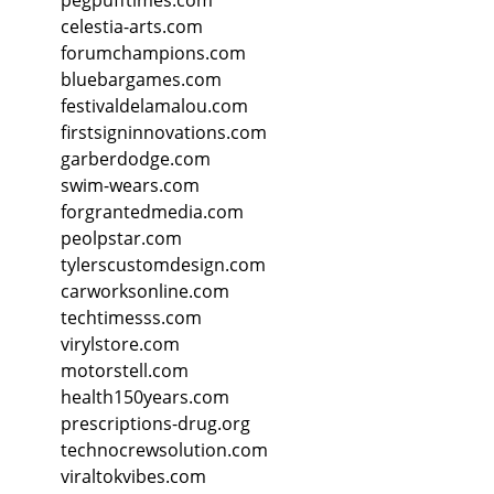
pegpufftimes.com
celestia-arts.com
forumchampions.com
bluebargames.com
festivaldelamalou.com
firstsigninnovations.com
garberdodge.com
swim-wears.com
forgrantedmedia.com
peolpstar.com
tylerscustomdesign.com
carworksonline.com
techtimesss.com
virylstore.com
motorstell.com
health150years.com
prescriptions-drug.org
technocrewsolution.com
viraltokvibes.com