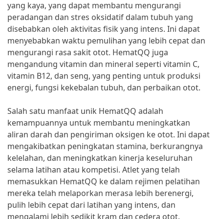
yang kaya, yang dapat membantu mengurangi
peradangan dan stres oksidatif dalam tubuh yang
disebabkan oleh aktivitas fisik yang intens. Ini dapat
menyebabkan waktu pemulihan yang lebih cepat dan
mengurangi rasa sakit otot. HematQQ juga
mengandung vitamin dan mineral seperti vitamin C,
vitamin B12, dan seng, yang penting untuk produksi
energi, fungsi kekebalan tubuh, dan perbaikan otot.
Salah satu manfaat unik HematQQ adalah
kemampuannya untuk membantu meningkatkan
aliran darah dan pengiriman oksigen ke otot. Ini dapat
mengakibatkan peningkatan stamina, berkurangnya
kelelahan, dan meningkatkan kinerja keseluruhan
selama latihan atau kompetisi. Atlet yang telah
memasukkan HematQQ ke dalam rejimen pelatihan
mereka telah melaporkan merasa lebih berenergi,
pulih lebih cepat dari latihan yang intens, dan
mengalami lebih sedikit kram dan cedera otot.