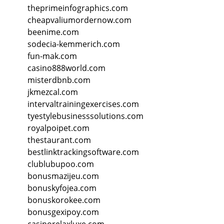
theprimeinfographics.com
cheapvaliumordernow.com
beenime.com
sodecia-kemmerich.com
fun-mak.com
casino888world.com
misterdbnb.com
jkmezcal.com
intervaltrainingexercises.com
tyestylebusinesssolutions.com
royalpoipet.com
thestaurant.com
bestlinktrackingsoftware.com
clublubupoo.com
bonusmazijeu.com
bonuskyfojea.com
bonuskorokee.com
bonusgexipoy.com
casinorelaxluxe.com