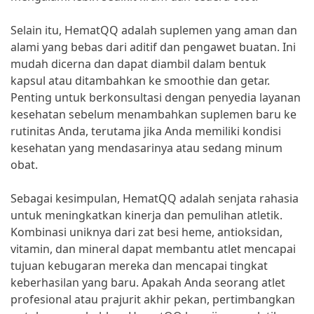
Selain itu, HematQQ adalah suplemen yang aman dan
alami yang bebas dari aditif dan pengawet buatan. Ini
mudah dicerna dan dapat diambil dalam bentuk
kapsul atau ditambahkan ke smoothie dan getar.
Penting untuk berkonsultasi dengan penyedia layanan
kesehatan sebelum menambahkan suplemen baru ke
rutinitas Anda, terutama jika Anda memiliki kondisi
kesehatan yang mendasarinya atau sedang minum
obat.
Sebagai kesimpulan, HematQQ adalah senjata rahasia
untuk meningkatkan kinerja dan pemulihan atletik.
Kombinasi uniknya dari zat besi heme, antioksidan,
vitamin, dan mineral dapat membantu atlet mencapai
tujuan kebugaran mereka dan mencapai tingkat
keberhasilan yang baru. Apakah Anda seorang atlet
profesional atau prajurit akhir pekan, pertimbangkan