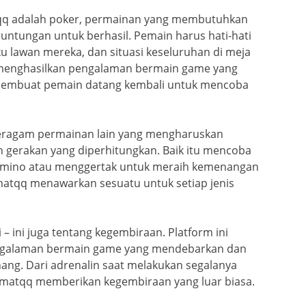
tqq adalah poker, permainan yang membutuhkan
runtungan untuk berhasil. Pemain harus hati-hati
 lawan mereka, dan situasi keseluruhan di meja
i menghasilkan pengalaman bermain game yang
membuat pemain datang kembali untuk mencoba
eragam permainan lain yang mengharuskan
n gerakan yang diperhitungkan. Baik itu mencoba
omino atau menggertak untuk meraih kemenangan
matqq menawarkan sesuatu untuk setiap jenis
– ini juga tentang kegembiraan. Platform ini
ngalaman bermain game yang mendebarkan dan
g. Dari adrenalin saat melakukan segalanya
ematqq memberikan kegembiraan yang luar biasa.