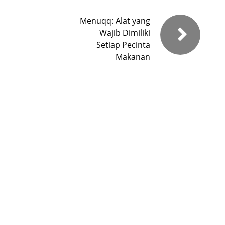
Menuqq: Alat yang
Wajib Dimiliki
Setiap Pecinta
Makanan