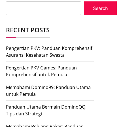
Search
RECENT POSTS
Pengertian PKV: Panduan Komprehensif
Asuransi Kesehatan Swasta
Pengertian PKV Games: Panduan
Komprehensif untuk Pemula
Memahami Domino99: Panduan Utama
untuk Pemula
Panduan Utama Bermain DominoQQ:
Tips dan Strategi
Memahami Peluang Poker: Panduan