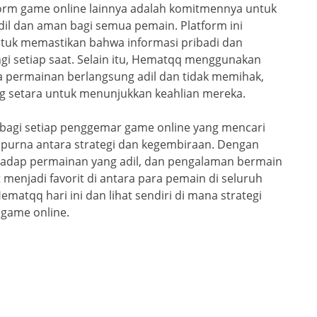
rm game online lainnya adalah komitmennya untuk
il dan aman bagi semua pemain. Platform ini
ntuk memastikan bahwa informasi pribadi dan
i setiap saat. Selain itu, Hematqq menggunakan
 permainan berlangsung adil dan tidak memihak,
 setara untuk menunjukkan keahlian mereka.
 bagi setiap penggemar game online yang mencari
urna antara strategi dan kegembiraan. Dengan
hadap permainan yang adil, dan pengalaman bermain
njadi favorit di antara para pemain di seluruh
atqq hari ini dan lihat sendiri di mana strategi
game online.