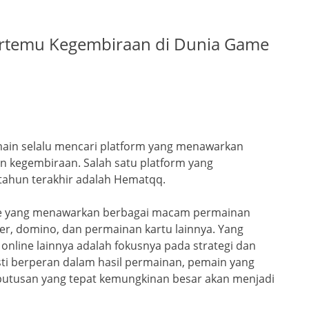
ertemu Kegembiraan di Dunia Game
main selalu mencari platform yang menawarkan
n kegembiraan. Salah satu platform yang
tahun terakhir adalah Hematqq.
ne yang menawarkan berbagai macam permainan
er, domino, dan permainan kartu lainnya. Yang
line lainnya adalah fokusnya pada strategi dan
ti berperan dalam hasil permainan, pemain yang
putusan yang tepat kemungkinan besar akan menjadi