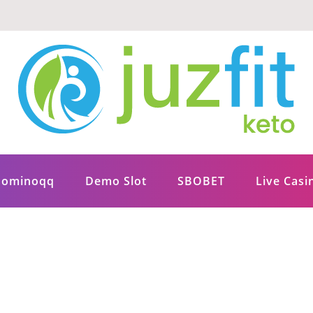
qq dengan Sistem 
 keamanan terjamin. Nikmati permainan poker dengan 
Dominoqq
Demo Slot
SBOBET
Live Casi