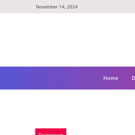
Skip
November 14, 2024
to
content
Situs Bandar
Mainkan di situs Bandarqq dengan sistem
Home