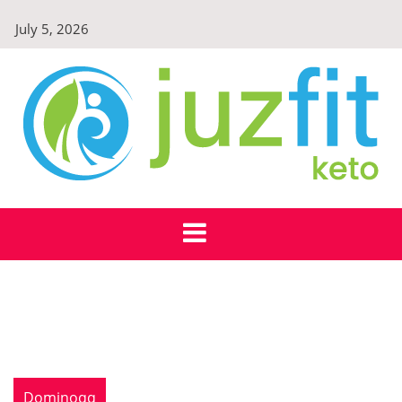
Skip
July 5, 2026
to
content
Situs Bandarqq
Mainkan di situs Bandarqq dengan sistem keamanan
terjamin. Nikmati permainan poker dengan
perlindungan data maksimal dan transaksi yang
dengan Sistem
aman.
Keamanan
Terjamin
Dominoqq