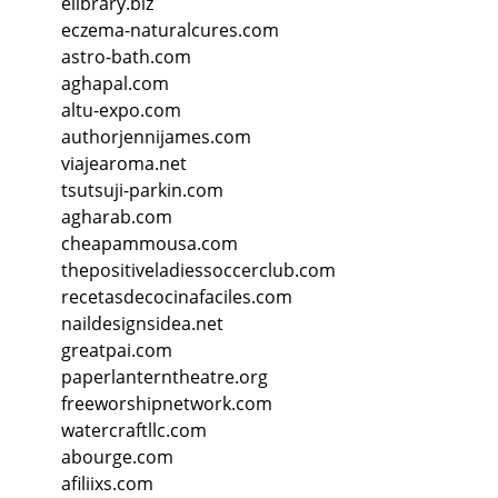
elibrary.biz
eczema-naturalcures.com
astro-bath.com
aghapal.com
altu-expo.com
authorjennijames.com
viajearoma.net
tsutsuji-parkin.com
agharab.com
cheapammousa.com
thepositiveladiessoccerclub.com
recetasdecocinafaciles.com
naildesignsidea.net
greatpai.com
paperlanterntheatre.org
freeworshipnetwork.com
watercraftllc.com
abourge.com
afiliixs.com