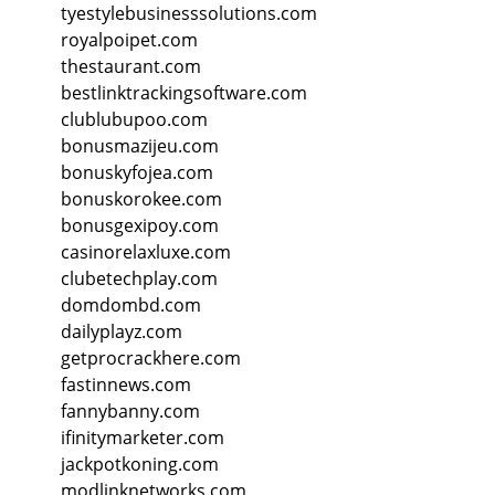
tyestylebusinesssolutions.com
royalpoipet.com
thestaurant.com
bestlinktrackingsoftware.com
clublubupoo.com
bonusmazijeu.com
bonuskyfojea.com
bonuskorokee.com
bonusgexipoy.com
casinorelaxluxe.com
clubetechplay.com
domdombd.com
dailyplayz.com
getprocrackhere.com
fastinnews.com
fannybanny.com
ifinitymarketer.com
jackpotkoning.com
modlinknetworks.com