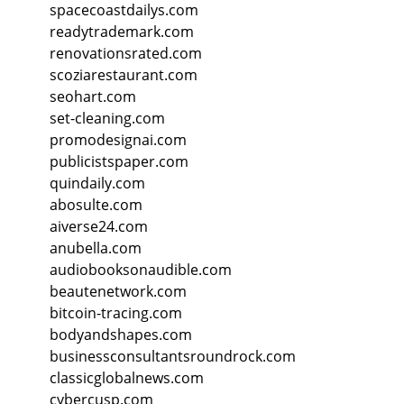
spacecoastdailys.com
readytrademark.com
renovationsrated.com
scoziarestaurant.com
seohart.com
set-cleaning.com
promodesignai.com
publicistspaper.com
quindaily.com
abosulte.com
aiverse24.com
anubella.com
audiobooksonaudible.com
beautenetwork.com
bitcoin-tracing.com
bodyandshapes.com
businessconsultantsroundrock.com
classicglobalnews.com
cybercusp.com