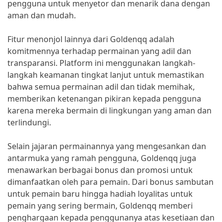
pengguna untuk menyetor dan menarik dana dengan
aman dan mudah.
Fitur menonjol lainnya dari Goldenqq adalah
komitmennya terhadap permainan yang adil dan
transparansi. Platform ini menggunakan langkah-
langkah keamanan tingkat lanjut untuk memastikan
bahwa semua permainan adil dan tidak memihak,
memberikan ketenangan pikiran kepada pengguna
karena mereka bermain di lingkungan yang aman dan
terlindungi.
Selain jajaran permainannya yang mengesankan dan
antarmuka yang ramah pengguna, Goldenqq juga
menawarkan berbagai bonus dan promosi untuk
dimanfaatkan oleh para pemain. Dari bonus sambutan
untuk pemain baru hingga hadiah loyalitas untuk
pemain yang sering bermain, Goldenqq memberi
penghargaan kepada penggunanya atas kesetiaan dan