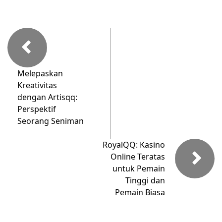
Melepaskan
Kreativitas
dengan Artisqq:
Perspektif
Seorang Seniman
RoyalQQ: Kasino
Online Teratas
untuk Pemain
Tinggi dan
Pemain Biasa