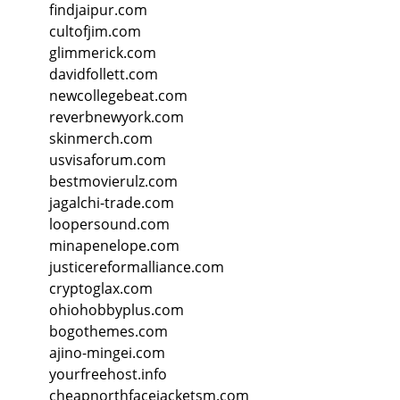
findjaipur.com
cultofjim.com
glimmerick.com
davidfollett.com
newcollegebeat.com
reverbnewyork.com
skinmerch.com
usvisaforum.com
bestmovierulz.com
jagalchi-trade.com
loopersound.com
minapenelope.com
justicereformalliance.com
cryptoglax.com
ohiohobbyplus.com
bogothemes.com
ajino-mingei.com
yourfreehost.info
cheapnorthfacejacketsm.com