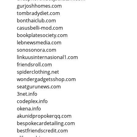
gurjoshhomes.com
tombradydiet.com
bonthaiclub.com
casusbelli-mod.com
bookplatesociety.com
lebnewsmedia.com
sonosonora.com
linkuusinternasional1.com
friendsroll.com
spiderclothing.net
wondergadgetsshop.com
seatgurunews.com
3net.info
codeplex.info
okena.info
akunidpropokerqq.com
bespokecardetailing.com
bestfriendscredit.com