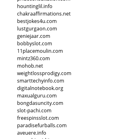
hountinglil.info
chakraaffirmations.net
bestjokes4u.com
lustgurgaon.com
geniejaar.com
bobbyslot.com
11placemoulin.com
mintz360.com
mohob.net
weightlossprodigy.com
smarttechyinfo.com
digitalnotebook.org
maxualguru.com
bongdasuncity.com
slot-pachi.com
freespinsslot.com
paradisefurballs.com
aveuere.info