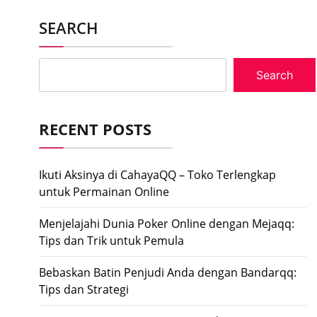
SEARCH
Search
RECENT POSTS
Ikuti Aksinya di CahayaQQ – Toko Terlengkap
untuk Permainan Online
Menjelajahi Dunia Poker Online dengan Mejaqq:
Tips dan Trik untuk Pemula
Bebaskan Batin Penjudi Anda dengan Bandarqq:
Tips dan Strategi