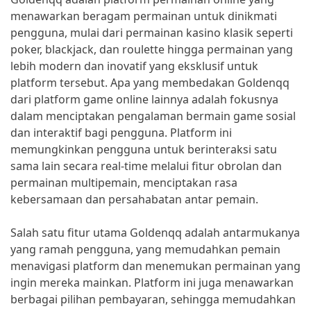
menawarkan beragam permainan untuk dinikmati
pengguna, mulai dari permainan kasino klasik seperti
poker, blackjack, dan roulette hingga permainan yang
lebih modern dan inovatif yang eksklusif untuk
platform tersebut. Apa yang membedakan Goldenqq
dari platform game online lainnya adalah fokusnya
dalam menciptakan pengalaman bermain game sosial
dan interaktif bagi pengguna. Platform ini
memungkinkan pengguna untuk berinteraksi satu
sama lain secara real-time melalui fitur obrolan dan
permainan multipemain, menciptakan rasa
kebersamaan dan persahabatan antar pemain.
Salah satu fitur utama Goldenqq adalah antarmukanya
yang ramah pengguna, yang memudahkan pemain
menavigasi platform dan menemukan permainan yang
ingin mereka mainkan. Platform ini juga menawarkan
berbagai pilihan pembayaran, sehingga memudahkan