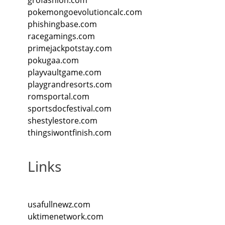
pokemongoevolutioncalc.com
phishingbase.com
racegamings.com
primejackpotstay.com
pokugaa.com
playvaultgame.com
playgrandresorts.com
romsportal.com
sportsdocfestival.com
shestylestore.com
thingsiwontfinish.com
Links
usafullnewz.com
uktimenetwork.com