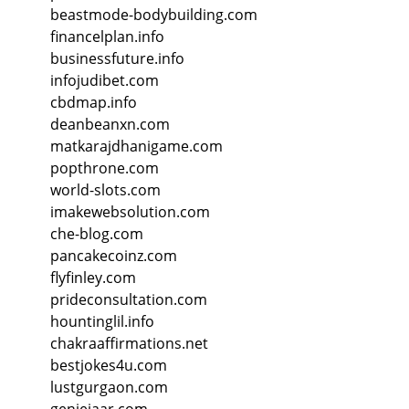
beastmode-bodybuilding.com
financelplan.info
businessfuture.info
infojudibet.com
cbdmap.info
deanbeanxn.com
matkarajdhanigame.com
popthrone.com
world-slots.com
imakewebsolution.com
che-blog.com
pancakecoinz.com
flyfinley.com
prideconsultation.com
hountinglil.info
chakraaffirmations.net
bestjokes4u.com
lustgurgaon.com
geniejaar.com