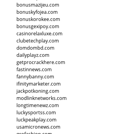
bonusmazijeu.com
bonuskyfojea.com
bonuskorokee.com
bonusgexipoy.com
casinorelaxluxe.com
clubetechplay.com
domdombd.com
dailyplayz.com
getprocrackhere.com
fastinnews.com
fannybanny.com
ifinitymarketer.com
jackpotkoning.com
modlinknetworks.com
longtimenewz.com
luckysportss.com
luckpeakplay.com
usamicronews.com
grofashion.com