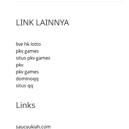
LINK LAINNYA
live hk lotto
pkv games
situs pkv games
pkv
pkv games
dominoqq
situs qq
Links
saucyukiah.com