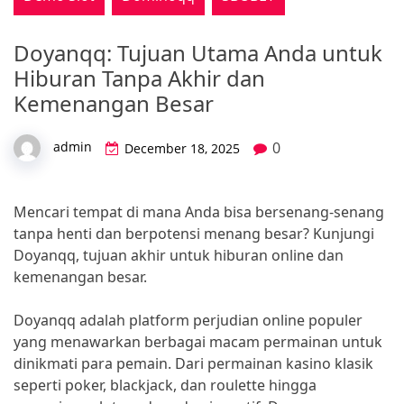
Doyanqq: Tujuan Utama Anda untuk
Hiburan Tanpa Akhir dan
Kemenangan Besar
0
admin
December 18, 2025
Mencari tempat di mana Anda bisa bersenang-senang
tanpa henti dan berpotensi menang besar? Kunjungi
Doyanqq, tujuan akhir untuk hiburan online dan
kemenangan besar.
Doyanqq adalah platform perjudian online populer
yang menawarkan berbagai macam permainan untuk
dinikmati para pemain. Dari permainan kasino klasik
seperti poker, blackjack, dan roulette hingga