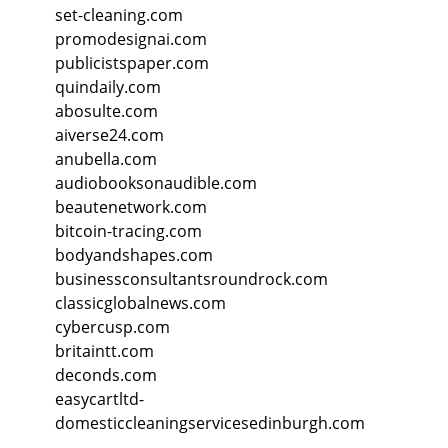
set-cleaning.com
promodesignai.com
publicistspaper.com
quindaily.com
abosulte.com
aiverse24.com
anubella.com
audiobooksonaudible.com
beautenetwork.com
bitcoin-tracing.com
bodyandshapes.com
businessconsultantsroundrock.com
classicglobalnews.com
cybercusp.com
britaintt.com
deconds.com
easycartltd-
domesticcleaningservicesedinburgh.com