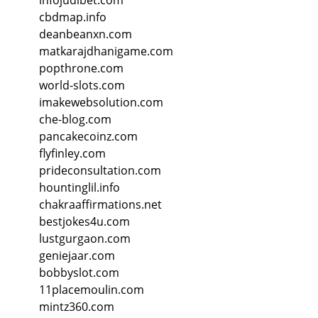
cbdmap.info
deanbeanxn.com
matkarajdhanigame.com
popthrone.com
world-slots.com
imakewebsolution.com
che-blog.com
pancakecoinz.com
flyfinley.com
prideconsultation.com
hountinglil.info
chakraaffirmations.net
bestjokes4u.com
lustgurgaon.com
geniejaar.com
bobbyslot.com
11placemoulin.com
mintz360.com