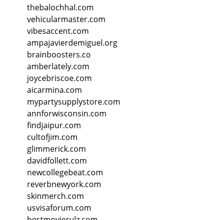
thebalochhal.com
vehicularmaster.com
vibesaccent.com
ampajavierdemiguel.org
brainboosters.co
amberlately.com
joycebriscoe.com
aicarmina.com
mypartysupplystore.com
annforwisconsin.com
findjaipur.com
cultofjim.com
glimmerick.com
davidfollett.com
newcollegebeat.com
reverbnewyork.com
skinmerch.com
usvisaforum.com
bestmovierulz.com