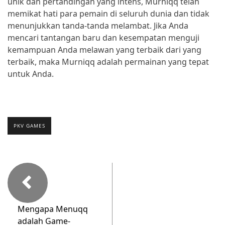
unik dan pertandingan yang intens, Murniqq telah
memikat hati para pemain di seluruh dunia dan tidak
menunjukkan tanda-tanda melambat. Jika Anda
mencari tantangan baru dan kesempatan menguji
kemampuan Anda melawan yang terbaik dari yang
terbaik, maka Murniqq adalah permainan yang tepat
untuk Anda.
PKV GAMES
Mengapa Menuqq
adalah Game-