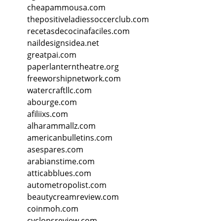
cheapammousa.com
thepositiveladiessoccerclub.com
recetasdecocinafaciles.com
naildesignsidea.net
greatpai.com
paperlanterntheatre.org
freeworshipnetwork.com
watercraftllc.com
abourge.com
afiliixs.com
alharammallz.com
americanbulletins.com
asespares.com
arabianstime.com
atticabblues.com
autometropolist.com
beautycreamreview.com
coinmoh.com
cyclopsreview.com