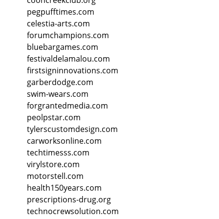
cooncreekclub.org
pegpufftimes.com
celestia-arts.com
forumchampions.com
bluebargames.com
festivaldelamalou.com
firstsigninnovations.com
garberdodge.com
swim-wears.com
forgrantedmedia.com
peolpstar.com
tylerscustomdesign.com
carworksonline.com
techtimesss.com
virylstore.com
motorstell.com
health150years.com
prescriptions-drug.org
technocrewsolution.com