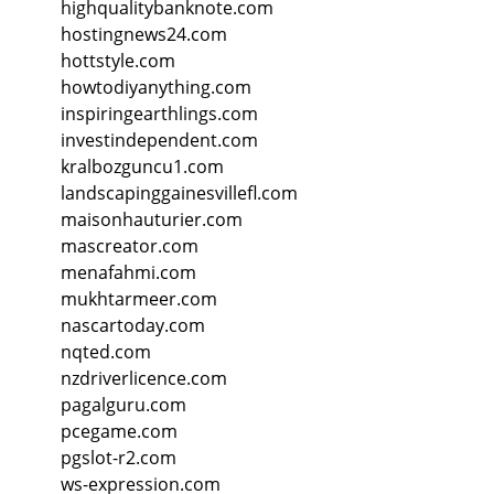
highqualitybanknote.com
hostingnews24.com
hottstyle.com
howtodiyanything.com
inspiringearthlings.com
investindependent.com
kralbozguncu1.com
landscapinggainesvillefl.com
maisonhauturier.com
mascreator.com
menafahmi.com
mukhtarmeer.com
nascartoday.com
nqted.com
nzdriverlicence.com
pagalguru.com
pcegame.com
pgslot-r2.com
ws-expression.com