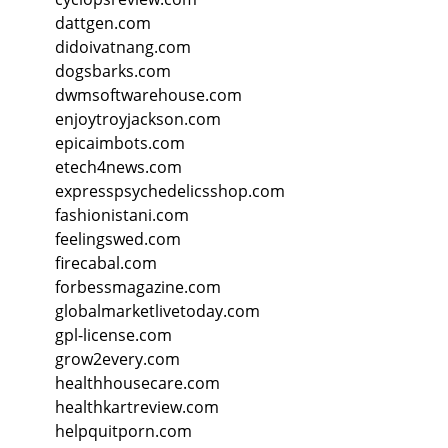
dattgen.com
didoivatnang.com
dogsbarks.com
dwmsoftwarehouse.com
enjoytroyjackson.com
epicaimbots.com
etech4news.com
expresspsychedelicsshop.com
fashionistani.com
feelingswed.com
firecabal.com
forbessmagazine.com
globalmarketlivetoday.com
gpl-license.com
grow2every.com
healthhousecare.com
healthkartreview.com
helpquitporn.com