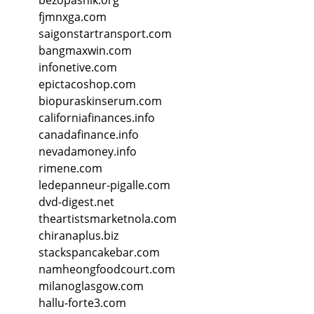
bezopasnik.org
fjmnxga.com
saigonstartransport.com
bangmaxwin.com
infonetive.com
epictacoshop.com
biopuraskinserum.com
californiafinances.info
canadafinance.info
nevadamoney.info
rimene.com
ledepanneur-pigalle.com
dvd-digest.net
theartistsmarketnola.com
chiranaplus.biz
stackspancakebar.com
namheongfoodcourt.com
milanoglasgow.com
hallu-forte3.com