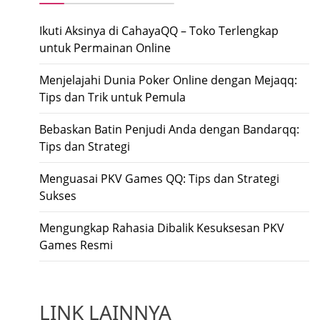
Ikuti Aksinya di CahayaQQ – Toko Terlengkap
untuk Permainan Online
Menjelajahi Dunia Poker Online dengan Mejaqq:
Tips dan Trik untuk Pemula
Bebaskan Batin Penjudi Anda dengan Bandarqq:
Tips dan Strategi
Menguasai PKV Games QQ: Tips dan Strategi
Sukses
Mengungkap Rahasia Dibalik Kesuksesan PKV
Games Resmi
LINK LAINNYA