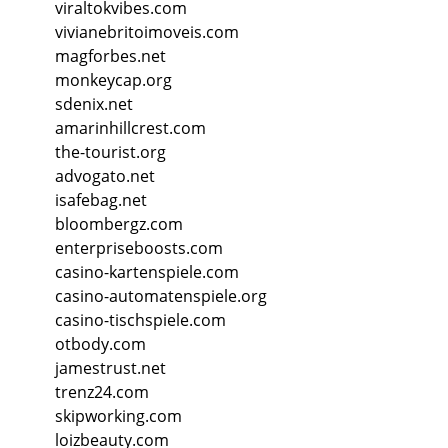
viraltokvibes.com
vivianebritoimoveis.com
magforbes.net
monkeycap.org
sdenix.net
amarinhillcrest.com
the-tourist.org
advogato.net
isafebag.net
bloombergz.com
enterpriseboosts.com
casino-kartenspiele.com
casino-automatenspiele.org
casino-tischspiele.com
otbody.com
jamestrust.net
trenz24.com
skipworking.com
loizbeauty.com