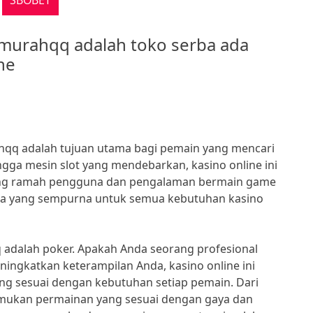
SBOBET
 murahqq adalah toko serba ada
ne
ahqq adalah tujuan utama bagi pemain yang mencari
ingga mesin slot yang mendebarkan, kasino online ini
ang ramah pengguna dan pengalaman bermain game
da yang sempurna untuk semua kebutuhan kasino
 adalah poker. Apakah Anda seorang profesional
ingkatkan keterampilan Anda, kasino online ini
g sesuai dengan kebutuhan setiap pemain. Dari
mukan permainan yang sesuai dengan gaya dan