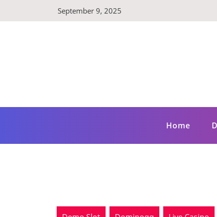
Skip
September 9, 2025
to
content
Situs Bandarq
Mainkan di situs Bandarqq dengan sistem
Home