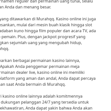
urnamen reguler dan permainan uang tunai, selalu
an Anda dan menang besar.
yang ditawarkan di Murahqq. Kasino online ini juga
ankan, mulai dari mesin buah klasik hingga slot
daban kuno hingga film populer dan acara TV, ada
p pemain. Plus, dengan jackpot progresif yang
an sejumlah uang yang mengubah hidup,
ahqq.
warkan berbagai permainan kasino lainnya,
at. Apakah Anda penggemar permainan meja
mainan dealer live, kasino online ini memiliki
platform yang aman dan andal, Anda dapat percaya
man saat Anda bermain di Murahqq.
 kasino online lainnya adalah komitmennya
 dukungan pelanggan 24/7 yang tersedia untuk
khawatiran, Anda dapat yakin bahwa Anda akan