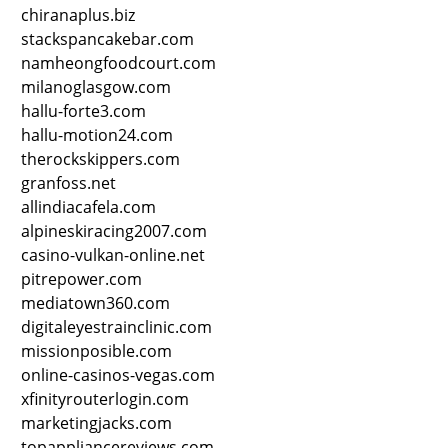
chiranaplus.biz
stackspancakebar.com
namheongfoodcourt.com
milanoglasgow.com
hallu-forte3.com
hallu-motion24.com
therockskippers.com
granfoss.net
allindiacafela.com
alpineskiracing2007.com
casino-vulkan-online.net
pitrepower.com
mediatown360.com
digitaleyestrainclinic.com
missionposible.com
online-casinos-vegas.com
xfinityrouterlogin.com
marketingjacks.com
topappliancereviews.com