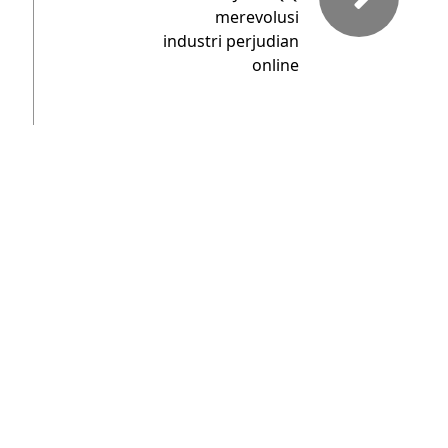
merevolusi
industri perjudian
online