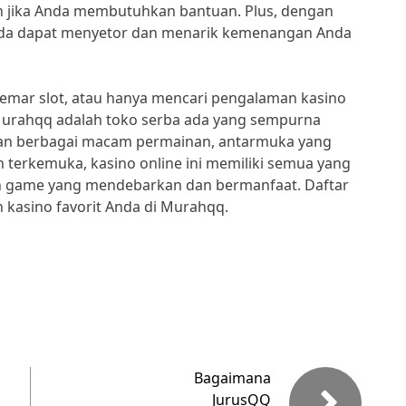
an jika Anda membutuhkan bantuan. Plus, dengan
nda dapat menyetor dan menarik kemenangan Anda
emar slot, atau hanya mencari pengalaman kasino
urahqq adalah toko serba ada yang sempurna
an berbagai macam permainan, antarmuka yang
erkemuka, kasino online ini memiliki semua yang
 game yang mendebarkan dan bermanfaat. Daftar
 kasino favorit Anda di Murahqq.
Bagaimana
JurusQQ