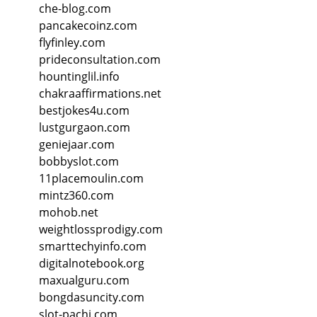
che-blog.com
pancakecoinz.com
flyfinley.com
prideconsultation.com
hountinglil.info
chakraaffirmations.net
bestjokes4u.com
lustgurgaon.com
geniejaar.com
bobbyslot.com
11placemoulin.com
mintz360.com
mohob.net
weightlossprodigy.com
smarttechyinfo.com
digitalnotebook.org
maxualguru.com
bongdasuncity.com
slot-pachi.com