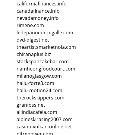
californiafinances.info
canadafinance.info
nevadamoney.info
rimene.com
ledepanneur-pigalle.com
dvd-digest.net
theartistsmarketnola.com
chiranaplus.biz
stackspancakebar.com
namheongfoodcourt.com
milanoglasgow.com
hallu-forte3.com
hallu-motion24.com
therockskippers.com
granfoss.net
allindiacafela.com
alpineskiracing2007.com
casino-vulkan-online.net
pitrepower.com