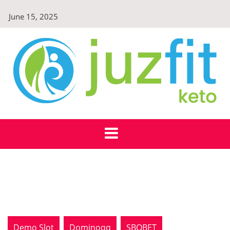
Skip
June 15, 2025
to
content
Situs Bandarqq
Mainkan di situs Bandarqq dengan sistem keamanan
terjamin. Nikmati permainan poker dengan
perlindungan data maksimal dan transaksi yang aman.
dengan Sistem
Keamanan
Terjamin
Demo Slot
Dominoqq
SBOBET