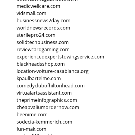
medicwellcare.com
vidsmall.com
businessnews2day.com
worldnewsrecords.com
sterilepro24.com
solidtechbusiness.com
reviewcardgaming.com
experiencedexpertstowingservice.com
blackheadsshop.com
location-voiture-casablanca.org
kpaulbartelme.com
comedyclubofhiltonhead.com
virtualartsassistant.com
theprimeinfographics.com
cheapvaliumordernow.com
beenime.com
sodecia-kemmerich.com
fun-mak.com