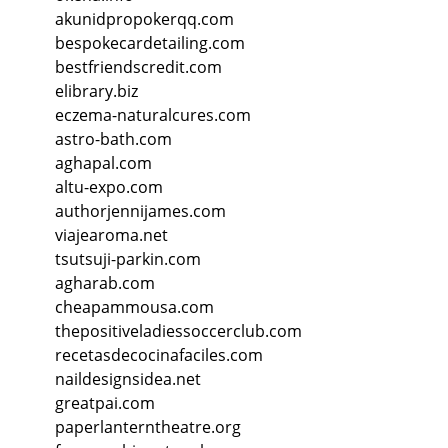
akunidpropokerqq.com
bespokecardetailing.com
bestfriendscredit.com
elibrary.biz
eczema-naturalcures.com
astro-bath.com
aghapal.com
altu-expo.com
authorjennijames.com
viajearoma.net
tsutsuji-parkin.com
agharab.com
cheapammousa.com
thepositiveladiessoccerclub.com
recetasdecocinafaciles.com
naildesignsidea.net
greatpai.com
paperlanterntheatre.org