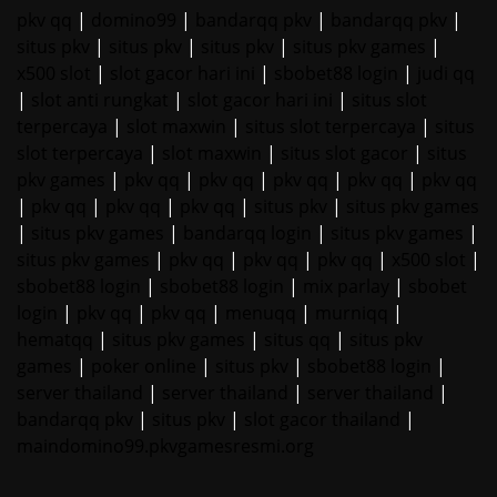
pkv qq
|
domino99
|
bandarqq pkv
|
bandarqq pkv
|
situs pkv
|
situs pkv
|
situs pkv
|
situs pkv games
|
x500 slot
|
slot gacor hari ini
|
sbobet88 login
|
judi qq
|
slot anti rungkat
|
slot gacor hari ini
|
situs slot
terpercaya
|
slot maxwin
|
situs slot terpercaya
|
situs
slot terpercaya
|
slot maxwin
|
situs slot gacor
|
situs
pkv games
|
pkv qq
|
pkv qq
|
pkv qq
|
pkv qq
|
pkv qq
|
pkv qq
|
pkv qq
|
pkv qq
|
situs pkv
|
situs pkv games
|
situs pkv games
|
bandarqq login
|
situs pkv games
|
situs pkv games
|
pkv qq
|
pkv qq
|
pkv qq
|
x500 slot
|
sbobet88 login
|
sbobet88 login
|
mix parlay
|
sbobet
login
|
pkv qq
|
pkv qq
|
menuqq
|
murniqq
|
hematqq
|
situs pkv games
|
situs qq
|
situs pkv
games
|
poker online
|
situs pkv
|
sbobet88 login
|
server thailand
|
server thailand
|
server thailand
|
bandarqq pkv
|
situs pkv
|
slot gacor thailand
|
maindomino99.pkvgamesresmi.org