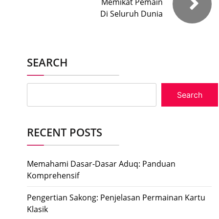
Memikat Pemain
Di Seluruh Dunia
SEARCH
Search
RECENT POSTS
Memahami Dasar-Dasar Aduq: Panduan
Komprehensif
Pengertian Sakong: Penjelasan Permainan Kartu
Klasik