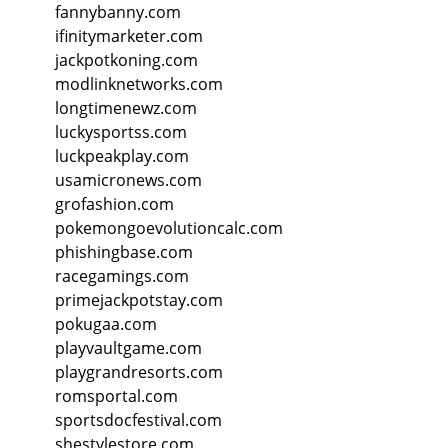
fannybanny.com
ifinitymarketer.com
jackpotkoning.com
modlinknetworks.com
longtimenewz.com
luckysportss.com
luckpeakplay.com
usamicronews.com
grofashion.com
pokemongoevolutioncalc.com
phishingbase.com
racegamings.com
primejackpotstay.com
pokugaa.com
playvaultgame.com
playgrandresorts.com
romsportal.com
sportsdocfestival.com
shestylestore.com