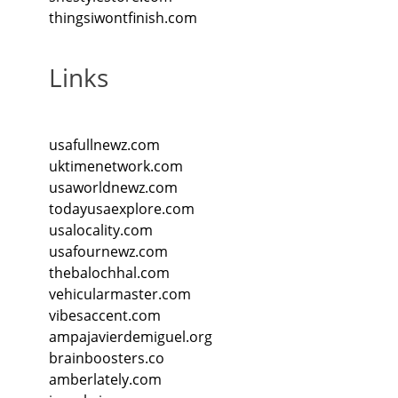
thingsiwontfinish.com
Links
usafullnewz.com
uktimenetwork.com
usaworldnewz.com
todayusaexplore.com
usalocality.com
usafournewz.com
thebalochhal.com
vehicularmaster.com
vibesaccent.com
ampajavierdemiguel.org
brainboosters.co
amberlately.com