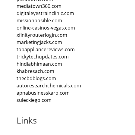
mediatown360.com
digitaleyestrainclinic.com
missionposible.com
online-casinos-vegas.com
xfinityrouterlogin.com
marketingjacks.com
topappliancereviews.com
trickytechupdates.com
hindiabhimaan.com
khabresach.com
thecbdblogs.com
autoresearchchemicals.com
apnabusinesskaro.com
suleckiego.com
Links