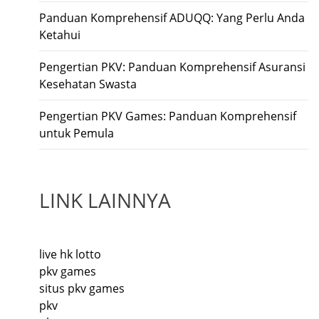
Panduan Komprehensif ADUQQ: Yang Perlu Anda
Ketahui
Pengertian PKV: Panduan Komprehensif Asuransi
Kesehatan Swasta
Pengertian PKV Games: Panduan Komprehensif
untuk Pemula
LINK LAINNYA
live hk lotto
pkv games
situs pkv games
pkv