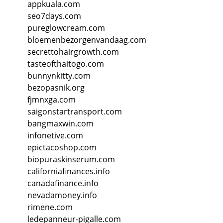
appkuala.com
seo7days.com
pureglowcream.com
bloemenbezorgenvandaag.com
secrettohairgrowth.com
tasteofthaitogo.com
bunnynkitty.com
bezopasnik.org
fjmnxga.com
saigonstartransport.com
bangmaxwin.com
infonetive.com
epictacoshop.com
biopuraskinserum.com
californiafinances.info
canadafinance.info
nevadamoney.info
rimene.com
ledepanneur-pigalle.com