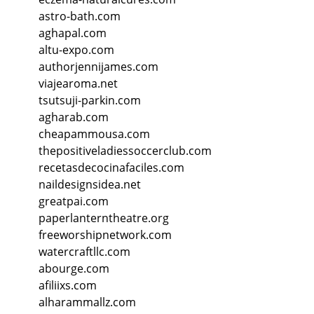
astro-bath.com
aghapal.com
altu-expo.com
authorjennijames.com
viajearoma.net
tsutsuji-parkin.com
agharab.com
cheapammousa.com
thepositiveladiessoccerclub.com
recetasdecocinafaciles.com
naildesignsidea.net
greatpai.com
paperlanterntheatre.org
freeworshipnetwork.com
watercraftllc.com
abourge.com
afiliixs.com
alharammallz.com