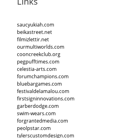
Links
saucyukiah.com
beikastreet.net
filmizlettir.net
ourmultiworlds.com
cooncreekclub.org
pegpufftimes.com
celestia-arts.com
forumchampions.com
bluebargames.com
festivaldelamalou.com
firstsigninnovations.com
garberdodge.com
swim-wears.com
forgrantedmedia.com
peolpstar.com
tylerscustomdesign.com