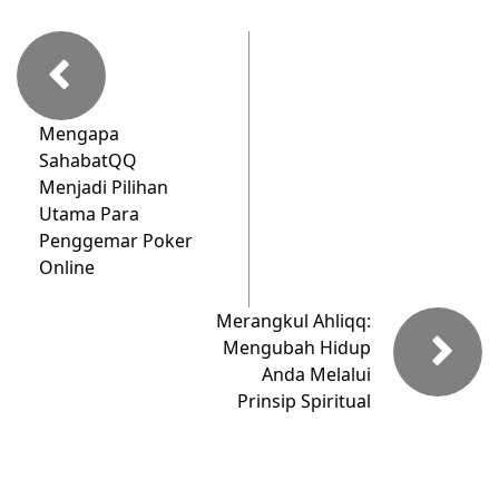
Mengapa
SahabatQQ
Menjadi Pilihan
Utama Para
Penggemar Poker
Online
Merangkul Ahliqq:
Mengubah Hidup
Anda Melalui
Prinsip Spiritual