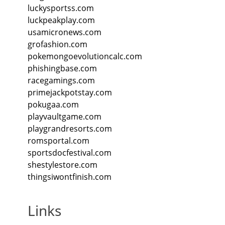
luckysportss.com
luckpeakplay.com
usamicronews.com
grofashion.com
pokemongoevolutioncalc.com
phishingbase.com
racegamings.com
primejackpotstay.com
pokugaa.com
playvaultgame.com
playgrandresorts.com
romsportal.com
sportsdocfestival.com
shestylestore.com
thingsiwontfinish.com
Links