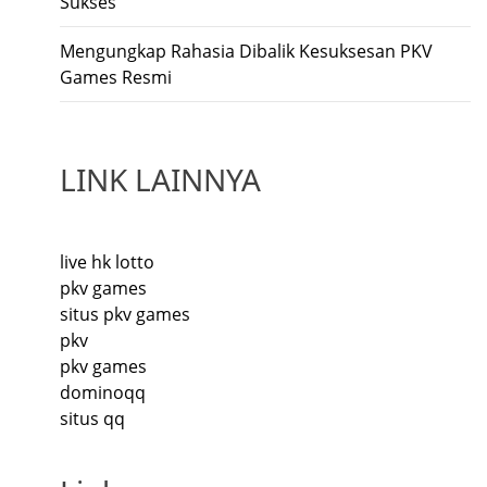
Sukses
Mengungkap Rahasia Dibalik Kesuksesan PKV
Games Resmi
LINK LAINNYA
live hk lotto
pkv games
situs pkv games
pkv
pkv games
dominoqq
situs qq