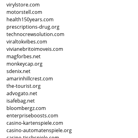
virylstore.com
motorstell.com
health150years.com
prescriptions-drug.org
technocrewsolution.com
viraltokvibes.com
vivianebritoimoveis.com
magforbes.net
monkeycap.org
sdenix.net
amarinhillcrest.com
the-tourist.org
advogato.net
isafebag.net
bloombergz.com
enterpriseboosts.com
casino-kartenspiele.com
casino-automatenspiele.org
casino-tischspiele.com