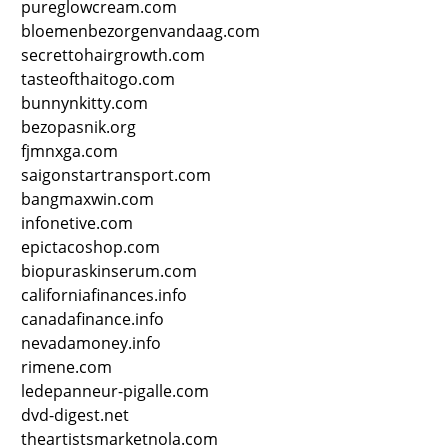
pureglowcream.com
bloemenbezorgenvandaag.com
secrettohairgrowth.com
tasteofthaitogo.com
bunnynkitty.com
bezopasnik.org
fjmnxga.com
saigonstartransport.com
bangmaxwin.com
infonetive.com
epictacoshop.com
biopuraskinserum.com
californiafinances.info
canadafinance.info
nevadamoney.info
rimene.com
ledepanneur-pigalle.com
dvd-digest.net
theartistsmarketnola.com