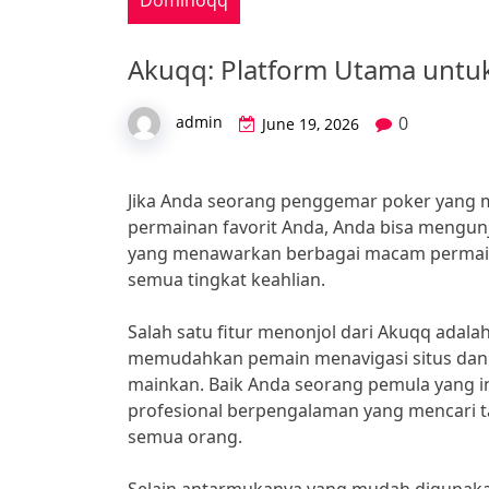
Dominoqq
Akuqq: Platform Utama unt
0
admin
June 19, 2026
Jika Anda seorang penggemar poker yang 
permainan favorit Anda, Anda bisa mengunj
yang menawarkan berbagai macam permaina
semua tingkat keahlian.
Salah satu fitur menonjol dari Akuqq ​​ad
memudahkan pemain menavigasi situs dan
mainkan. Baik Anda seorang pemula yang i
profesional berpengalaman yang mencari ta
semua orang.