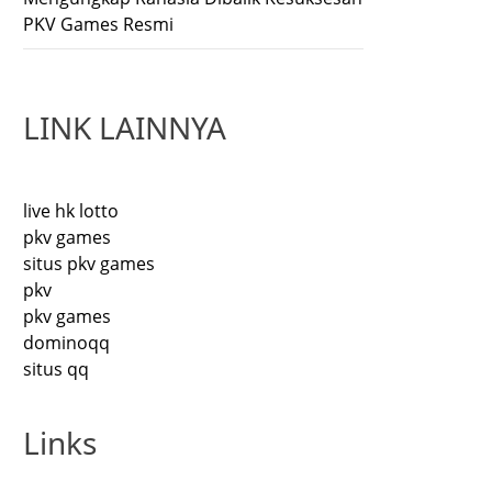
PKV Games Resmi
LINK LAINNYA
live hk lotto
pkv games
situs pkv games
pkv
pkv games
dominoqq
situs qq
Links