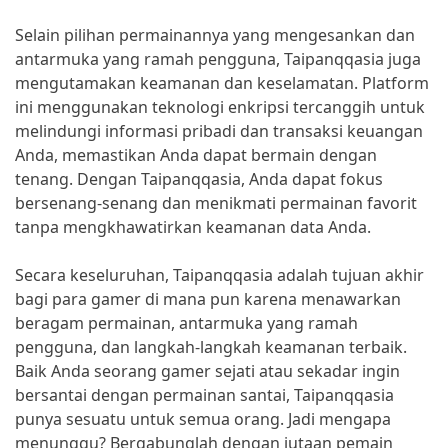
Selain pilihan permainannya yang mengesankan dan
antarmuka yang ramah pengguna, Taipanqqasia juga
mengutamakan keamanan dan keselamatan. Platform
ini menggunakan teknologi enkripsi tercanggih untuk
melindungi informasi pribadi dan transaksi keuangan
Anda, memastikan Anda dapat bermain dengan
tenang. Dengan Taipanqqasia, Anda dapat fokus
bersenang-senang dan menikmati permainan favorit
tanpa mengkhawatirkan keamanan data Anda.
Secara keseluruhan, Taipanqqasia adalah tujuan akhir
bagi para gamer di mana pun karena menawarkan
beragam permainan, antarmuka yang ramah
pengguna, dan langkah-langkah keamanan terbaik.
Baik Anda seorang gamer sejati atau sekadar ingin
bersantai dengan permainan santai, Taipanqqasia
punya sesuatu untuk semua orang. Jadi mengapa
menunggu? Bergabunglah dengan jutaan pemain