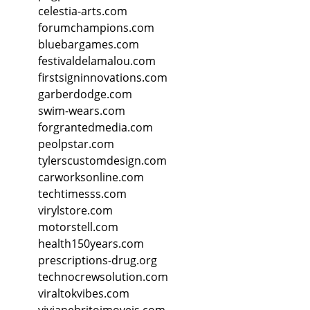
celestia-arts.com
forumchampions.com
bluebargames.com
festivaldelamalou.com
firstsigninnovations.com
garberdodge.com
swim-wears.com
forgrantedmedia.com
peolpstar.com
tylerscustomdesign.com
carworksonline.com
techtimesss.com
virylstore.com
motorstell.com
health150years.com
prescriptions-drug.org
technocrewsolution.com
viraltokvibes.com