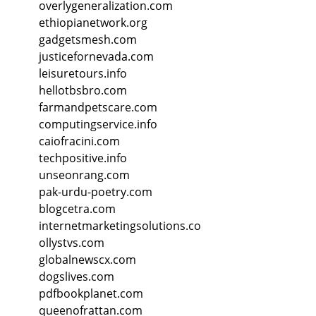
overlygeneralization.com
ethiopianetwork.org
gadgetsmesh.com
justicefornevada.com
leisuretours.info
hellotbsbro.com
farmandpetscare.com
computingservice.info
caiofracini.com
techpositive.info
unseonrang.com
pak-urdu-poetry.com
blogcetra.com
internetmarketingsolutions.co
ollystvs.com
globalnewscx.com
dogslives.com
pdfbookplanet.com
queenofrattan.com