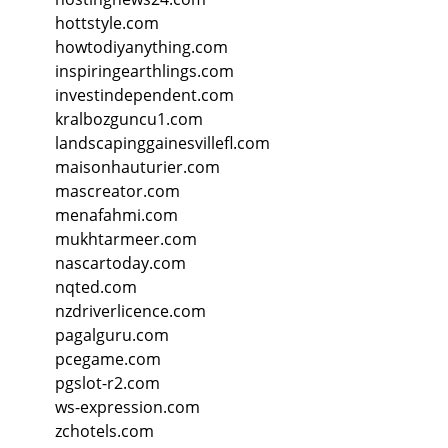
hottstyle.com
howtodiyanything.com
inspiringearthlings.com
investindependent.com
kralbozguncu1.com
landscapinggainesvillefl.com
maisonhauturier.com
mascreator.com
menafahmi.com
mukhtarmeer.com
nascartoday.com
nqted.com
nzdriverlicence.com
pagalguru.com
pcegame.com
pgslot-r2.com
ws-expression.com
zchotels.com