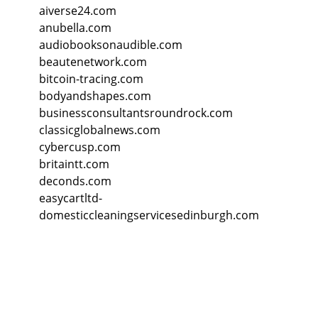
aiverse24.com
anubella.com
audiobooksonaudible.com
beautenetwork.com
bitcoin-tracing.com
bodyandshapes.com
businessconsultantsroundrock.com
classicglobalnews.com
cybercusp.com
britaintt.com
deconds.com
easycartltd-
domesticcleaningservicesedinburgh.com