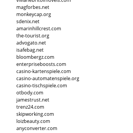
vivianebritoimoveis.com
magforbes.net
monkeycap.org
sdenix.net
amarinhillcrest.com
the-tourist.org
advogato.net
isafebag.net
bloombergz.com
enterpriseboosts.com
casino-kartenspiele.com
casino-automatenspiele.org
casino-tischspiele.com
otbody.com
jamestrust.net
trenz24.com
skipworking.com
loizbeauty.com
anyconverter.com