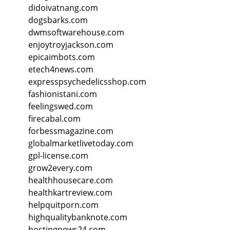
didoivatnang.com
dogsbarks.com
dwmsoftwarehouse.com
enjoytroyjackson.com
epicaimbots.com
etech4news.com
expresspsychedelicsshop.com
fashionistani.com
feelingswed.com
firecabal.com
forbessmagazine.com
globalmarketlivetoday.com
gpl-license.com
grow2every.com
healthhousecare.com
healthkartreview.com
helpquitporn.com
highqualitybanknote.com
hostingnews24.com