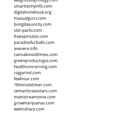
smarttechyinfo.com
digitalnotebook.org
maxualguru.com
bongdasuncity.com
slot-pachi.com
freespinsslot.com
paradisefurballs.com
aveuere.info
cannabinoidtimes.com
greenproductsgui.com
healthconcerning.com
rojgarind.com
fewhour.com
18minutetimer.com
semanticseostars.com
mainstreamzone.com
growmarijuanas.com
webnshare.com