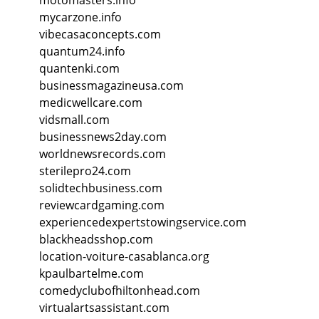
mycarzone.info
vibecasaconcepts.com
quantum24.info
quantenki.com
businessmagazineusa.com
medicwellcare.com
vidsmall.com
businessnews2day.com
worldnewsrecords.com
sterilepro24.com
solidtechbusiness.com
reviewcardgaming.com
experiencedexpertstowingservice.com
blackheadsshop.com
location-voiture-casablanca.org
kpaulbartelme.com
comedyclubofhiltonhead.com
virtualartsassistant.com