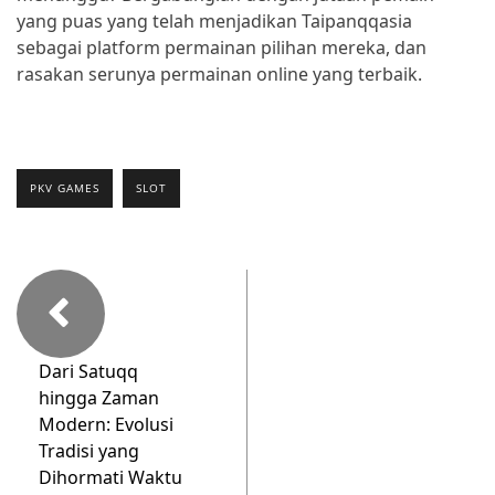
yang puas yang telah menjadikan Taipanqqasia
sebagai platform permainan pilihan mereka, dan
rasakan serunya permainan online yang terbaik.
PKV GAMES
SLOT
Dari Satuqq
hingga Zaman
Modern: Evolusi
Tradisi yang
Dihormati Waktu