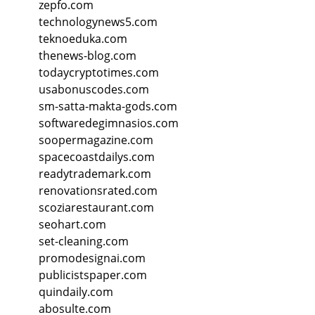
zepfo.com
technologynews5.com
teknoeduka.com
thenews-blog.com
todaycryptotimes.com
usabonuscodes.com
sm-satta-makta-gods.com
softwaredegimnasios.com
soopermagazine.com
spacecoastdailys.com
readytrademark.com
renovationsrated.com
scoziarestaurant.com
seohart.com
set-cleaning.com
promodesignai.com
publicistspaper.com
quindaily.com
abosulte.com