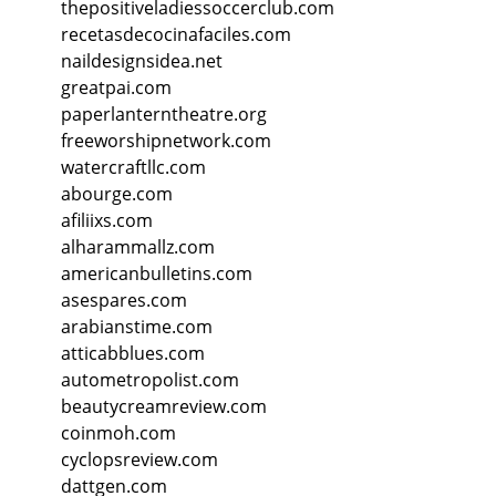
thepositiveladiessoccerclub.com
recetasdecocinafaciles.com
naildesignsidea.net
greatpai.com
paperlanterntheatre.org
freeworshipnetwork.com
watercraftllc.com
abourge.com
afiliixs.com
alharammallz.com
americanbulletins.com
asespares.com
arabianstime.com
atticabblues.com
autometropolist.com
beautycreamreview.com
coinmoh.com
cyclopsreview.com
dattgen.com