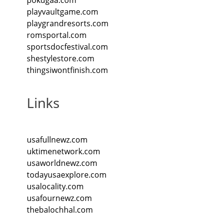
playvaultgame.com
playgrandresorts.com
romsportal.com
sportsdocfestival.com
shestylestore.com
thingsiwontfinish.com
Links
usafullnewz.com
uktimenetwork.com
usaworldnewz.com
todayusaexplore.com
usalocality.com
usafournewz.com
thebalochhal.com