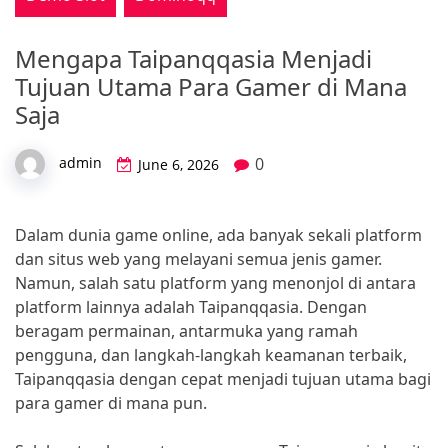
Mengapa Taipanqqasia Menjadi
Tujuan Utama Para Gamer di Mana
Saja
0
admin
June 6, 2026
Dalam dunia game online, ada banyak sekali platform
dan situs web yang melayani semua jenis gamer.
Namun, salah satu platform yang menonjol di antara
platform lainnya adalah Taipanqqasia. Dengan
beragam permainan, antarmuka yang ramah
pengguna, dan langkah-langkah keamanan terbaik,
Taipanqqasia dengan cepat menjadi tujuan utama bagi
para gamer di mana pun.