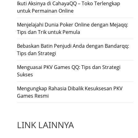
Ikuti Aksinya di CahayaQQ – Toko Terlengkap
untuk Permainan Online
Menjelajahi Dunia Poker Online dengan Mejaqq:
Tips dan Trik untuk Pemula
Bebaskan Batin Penjudi Anda dengan Bandarqq:
Tips dan Strategi
Menguasai PKV Games QQ: Tips dan Strategi
Sukses
Mengungkap Rahasia Dibalik Kesuksesan PKV
Games Resmi
LINK LAINNYA