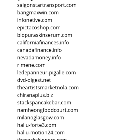
saigonstartransport.com
bangmaxwin.com
infonetive.com
epictacoshop.com
biopuraskinserum.com
californiafinances.info
canadafinance.info
nevadamoney.info
rimene.com
ledepanneur-pigalle.com
dvd-digest.net
theartistsmarketnola.com
chiranaplus.biz
stackspancakebar.com
namheongfoodcourt.com
milanoglasgow.com
hallu-forte3.com
hallu-motion24.com