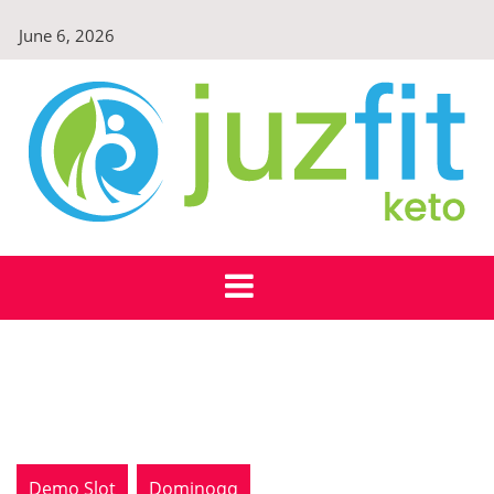
Skip
June 6, 2026
to
content
Situs Bandarqq
Mainkan di situs Bandarqq dengan sistem keamanan
terjamin. Nikmati permainan poker dengan
perlindungan data maksimal dan transaksi yang
dengan Sistem
aman.
Keamanan
Terjamin
Demo Slot
Dominoqq