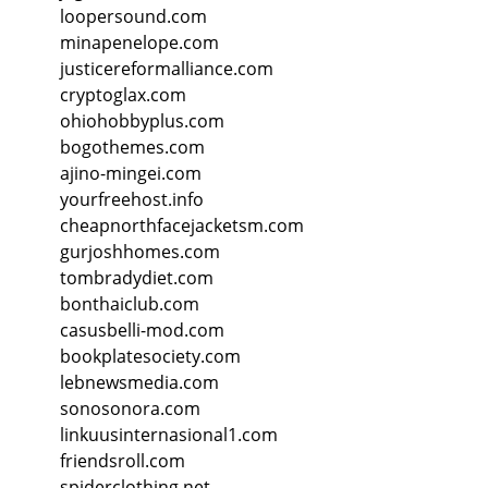
loopersound.com
minapenelope.com
justicereformalliance.com
cryptoglax.com
ohiohobbyplus.com
bogothemes.com
ajino-mingei.com
yourfreehost.info
cheapnorthfacejacketsm.com
gurjoshhomes.com
tombradydiet.com
bonthaiclub.com
casusbelli-mod.com
bookplatesociety.com
lebnewsmedia.com
sonosonora.com
linkuusinternasional1.com
friendsroll.com
spiderclothing.net