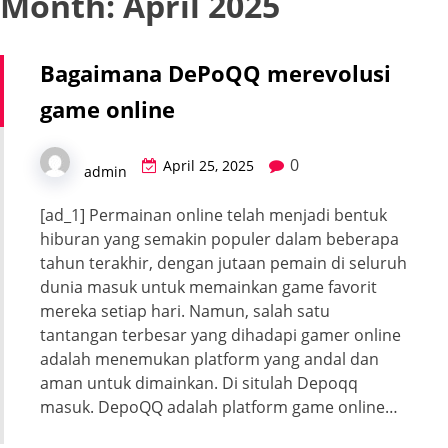
Month:
April 2025
Terjamin
Bagaimana DePoQQ merevolusi
game online
0
April 25, 2025
admin
[ad_1] Permainan online telah menjadi bentuk
hiburan yang semakin populer dalam beberapa
tahun terakhir, dengan jutaan pemain di seluruh
dunia masuk untuk memainkan game favorit
mereka setiap hari. Namun, salah satu
tantangan terbesar yang dihadapi gamer online
adalah menemukan platform yang andal dan
aman untuk dimainkan. Di situlah Depoqq
masuk. DepoQQ adalah platform game online…