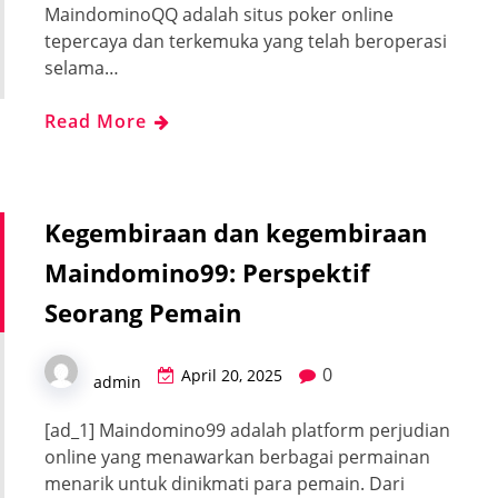
MaindominoQQ adalah situs poker online
tepercaya dan terkemuka yang telah beroperasi
selama…
Read More
Kegembiraan dan kegembiraan
Maindomino99: Perspektif
Seorang Pemain
0
April 20, 2025
admin
[ad_1] Maindomino99 adalah platform perjudian
online yang menawarkan berbagai permainan
menarik untuk dinikmati para pemain. Dari