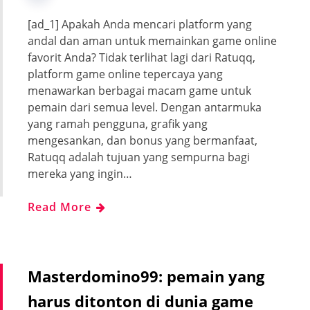
[ad_1] Apakah Anda mencari platform yang
andal dan aman untuk memainkan game online
favorit Anda? Tidak terlihat lagi dari Ratuqq,
platform game online tepercaya yang
menawarkan berbagai macam game untuk
pemain dari semua level. Dengan antarmuka
yang ramah pengguna, grafik yang
mengesankan, dan bonus yang bermanfaat,
Ratuqq adalah tujuan yang sempurna bagi
mereka yang ingin…
Read More
Masterdomino99: pemain yang
harus ditonton di dunia game