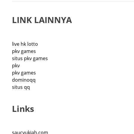
LINK LAINNYA
live hk lotto
pkv games
situs pkv games
pkv
pkv games
dominoqq
situs qq
Links
saucyukiah.com