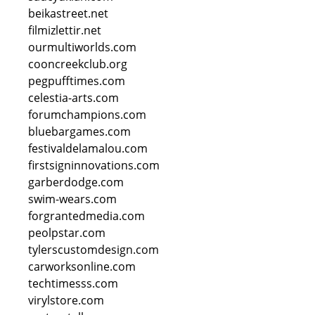
beikastreet.net
filmizlettir.net
ourmultiworlds.com
cooncreekclub.org
pegpufftimes.com
celestia-arts.com
forumchampions.com
bluebargames.com
festivaldelamalou.com
firstsigninnovations.com
garberdodge.com
swim-wears.com
forgrantedmedia.com
peolpstar.com
tylerscustomdesign.com
carworksonline.com
techtimesss.com
virylstore.com