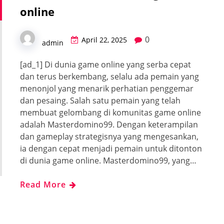
online
0
April 22, 2025
admin
[ad_1] Di dunia game online yang serba cepat
dan terus berkembang, selalu ada pemain yang
menonjol yang menarik perhatian penggemar
dan pesaing. Salah satu pemain yang telah
membuat gelombang di komunitas game online
adalah Masterdomino99. Dengan keterampilan
dan gameplay strategisnya yang mengesankan,
ia dengan cepat menjadi pemain untuk ditonton
di dunia game online. Masterdomino99, yang…
Read More