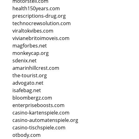
motorstell.com
health150years.com
prescriptions-drug.org
technocrewsolution.com
viraltokvibes.com
vivianebritoimoveis.com
magforbes.net
monkeycap.org
sdenix.net
amarinhillcrest.com
the-tourist.org
advogato.net
isafebag.net
bloombergz.com
enterpriseboosts.com
casino-kartenspiele.com
casino-automatenspiele.org
casino-tischspiele.com
otbody.com