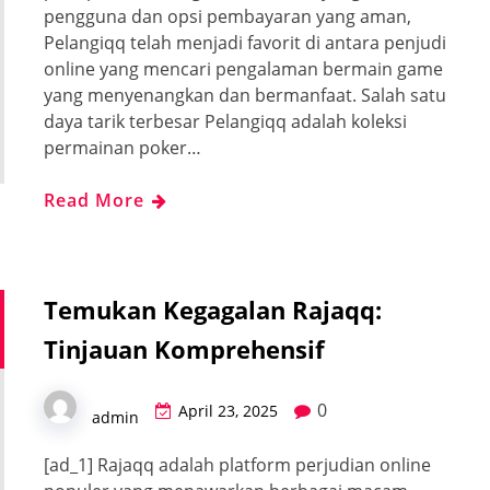
pengguna dan opsi pembayaran yang aman,
Pelangiqq telah menjadi favorit di antara penjudi
online yang mencari pengalaman bermain game
yang menyenangkan dan bermanfaat. Salah satu
daya tarik terbesar Pelangiqq adalah koleksi
permainan poker…
Read More
Temukan Kegagalan Rajaqq:
Tinjauan Komprehensif
0
April 23, 2025
admin
[ad_1] Rajaqq adalah platform perjudian online