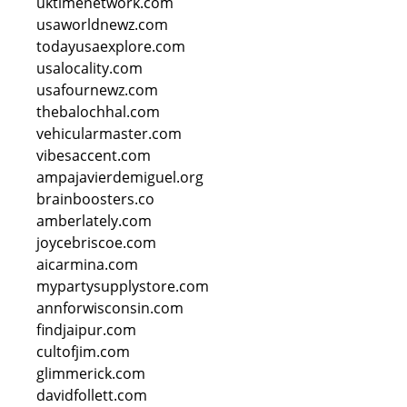
uktimenetwork.com
usaworldnewz.com
todayusaexplore.com
usalocality.com
usafournewz.com
thebalochhal.com
vehicularmaster.com
vibesaccent.com
ampajavierdemiguel.org
brainboosters.co
amberlately.com
joycebriscoe.com
aicarmina.com
mypartysupplystore.com
annforwisconsin.com
findjaipur.com
cultofjim.com
glimmerick.com
davidfollett.com