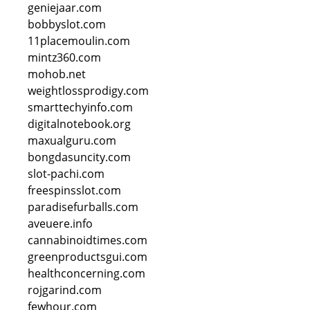
geniejaar.com
bobbyslot.com
11placemoulin.com
mintz360.com
mohob.net
weightlossprodigy.com
smarttechyinfo.com
digitalnotebook.org
maxualguru.com
bongdasuncity.com
slot-pachi.com
freespinsslot.com
paradisefurballs.com
aveuere.info
cannabinoidtimes.com
greenproductsgui.com
healthconcerning.com
rojgarind.com
fewhour.com