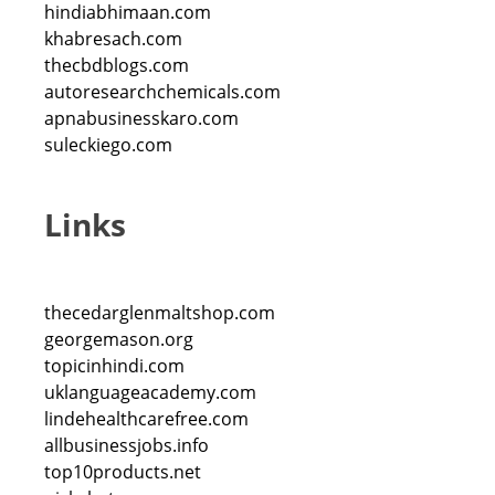
hindiabhimaan.com
khabresach.com
thecbdblogs.com
autoresearchchemicals.com
apnabusinesskaro.com
suleckiego.com
Links
thecedarglenmaltshop.com
georgemason.org
topicinhindi.com
uklanguageacademy.com
lindehealthcarefree.com
allbusinessjobs.info
top10products.net