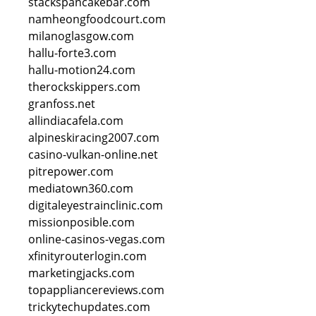
stackspancakebar.com
namheongfoodcourt.com
milanoglasgow.com
hallu-forte3.com
hallu-motion24.com
therockskippers.com
granfoss.net
allindiacafela.com
alpineskiracing2007.com
casino-vulkan-online.net
pitrepower.com
mediatown360.com
digitaleyestrainclinic.com
missionposible.com
online-casinos-vegas.com
xfinityrouterlogin.com
marketingjacks.com
topappliancereviews.com
trickytechupdates.com